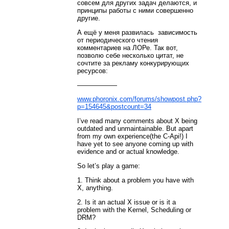
совсем для других задач делаются, и
принципы работы с ними совершенно
другие.
А ещё у меня развилась зависимость
от периодического чтения
комментариев на ЛОРе. Так вот,
позволю себе несколько цитат, не
сочтите за рекламу конкурирующих
ресурсов:
——————
www.phoronix.com/forums/showpost.php?
p=154645&postcount=34
I’ve read many comments about X being
outdated and unmaintainable. But apart
from my own experience(the C-Api!) I
have yet to see anyone coming up with
evidence and or actual knowledge.
So let’s play a game:
1. Think about a problem you have with
X, anything.
2. Is it an actual X issue or is it a
problem with the Kernel, Scheduling or
DRM?