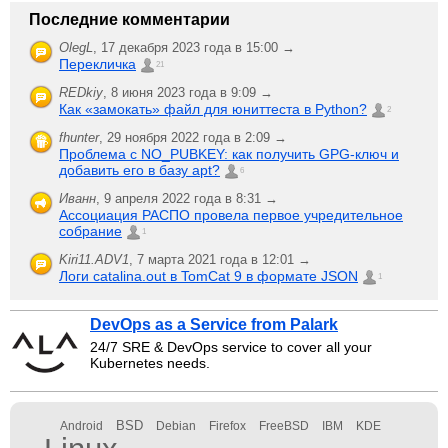
Последние комментарии
OlegL
,
17 декабря 2023 года в 15:00 →
Перекличка
21
REDkiy
,
8 июня 2023 года в 9:09 →
Как «замокать» файл для юниттеста в Python?
2
fhunter
,
29 ноября 2022 года в 2:09 →
Проблема с NO_PUBKEY: как получить GPG-ключ и
добавить его в базу apt?
6
Иванн
,
9 апреля 2022 года в 8:31 →
Ассоциация РАСПО провела первое учредительное
собрание
1
Kiri11.ADV1
,
7 марта 2021 года в 12:01 →
Логи catalina.out в TomCat 9 в формате JSON
1
DevOps as a Service from Palark
24/7 SRE & DevOps service to cover all your
Kubernetes needs.
BSD
Android
Debian
Firefox
FreeBSD
IBM
KDE