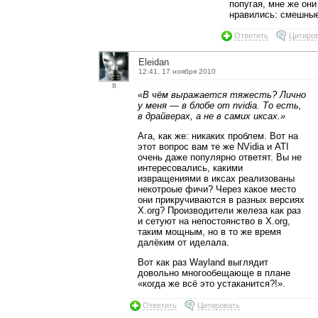
попугая, мне же они
нравились: смешные
Ответить
Цитиро
Eleidan
12:41, 17 ноября 2010
8
«В чём выражается тяжесть? Лично
у меня — в блобе от nvidia. То есть,
в драйверах, а не в самих иксах.»
Ага, как же: никаких проблем. Вот на
этот вопрос вам те же NVidia и ATI
очень даже популярно ответят. Вы не
интересовались, какими
извращениями в иксах реализованы
некотроые фичи? Через какое место
они прикручиваются в разных версиях
X.org? Производители железа как раз
и сетуют на непостоянство в X.org,
таким мощным, но в то же время
далёким от иделала.
Вот как раз Wayland выглядит
довольно многообещающе в плане
«когда же всё это устаканится?!».
Ответить
Цитировать