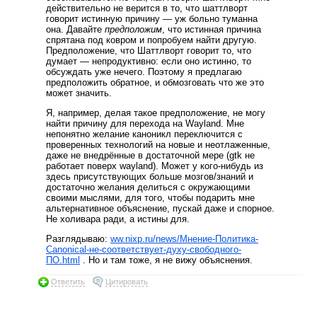
действительно не верится в то, что шаттлворт
говорит истинную причину — уж больно туманна
она. Давайте
предположим
, что истинная причина
спрятана под ковром и попробуем найти другую.
Предположение, что Шаттлворт говорит то, что
думает — непродуктивно: если оно истинно, то
обсуждать уже нечего. Поэтому я предлагаю
предположить обратное, и обмозговать что же это
может значить.
Я, например, делая такое предположение, не могу
найти причину для перехода на Wayland. Мне
непонятно желание каноникл переключится с
проверенных технологий на новые и неотлаженные,
даже не внедрённые в достаточной мере (gtk не
работает поверх wayland). Может у кого-нибудь из
здесь присутствующих больше мозгов/знаний и
достаточно желания делиться с окружающими
своими мыслями, для того, чтобы подарить мне
альтернативное объяснение, пускай даже и спорное.
Не холивара ради, а истины для.
Разглядываю:
ww.nixp.ru/news/Мнение-Политика-
Canonical-не-соответствует-духу-свободного-
ПО.html
. Но и там тоже, я не вижу объяснения.
Ответить
Цитировать