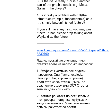
3. Is the issue really X or is it another
part of the graphic stack, e.g. Mesa,
Gallium, the drivers?
4. Is it really a problem within X(the
infrastructure, Apis, fundamentals) or is
it a simple bug/unfinished feature?
If you still have anything, you may post
it here. If not, please stop talking about
Wayland as the future
————————--
www.linux.org.ru/news/ubuntu/5522136/page28#co
5530790
Ладно, пускай иксоненавистники
ответят всего на несколько вопросов:
1. Эффекты компиза все видели,
наверняка. Они (flame, explode,
desktop cube, expose и прочие)
являются «впечатляющими», по
сравнению с другими ОС? Ответы
только «да» или «нет»
2. Компиз работает по сети (только
что проверил, сидя за ноубуком и
запустив компиз с большого компа),
причем работает со всеми