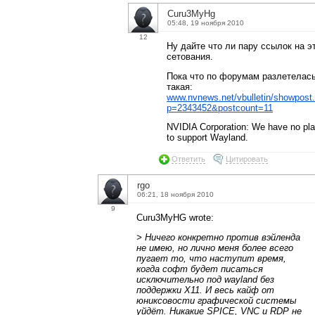
Curu3MyHg
05:48, 19 ноября 2010
12
Ну дайте что ли пару ссылок на э
сетования.
Пока что по форумам разлетелась
такая:
www.nvnews.net/vbulletin/showpost
p=2343452&postcount=11
NVIDIA Corporation: We have no pl
to support Wayland.
Ответить
Цитировать
rgo
06:21, 18 ноября 2010
9
Curu3MyHG wrote:
> Ничего конкретно против вэйленда
не имею, но лично меня более всего
пугает то, что наступит время,
когда софт будет писаться
исключительно под wayland без
поддержки X11. И весь кайф от
юниксовости графической системы
уйдёт. Никакие SPICE, VNC и RDP не