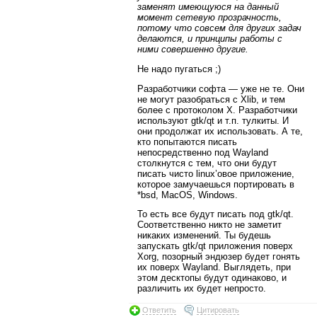
заменят имеющуюся на данный
момент сетевую прозрачность,
потому что совсем для других задач
делаются, и принципы работы с
ними совершенно другие.
Не надо пугаться ;)
Разработчики софта — уже не те. Они
не могут разобраться с Xlib, и тем
более с протоколом X. Разработчики
используют gtk/qt и т.п. тулкиты. И
они продолжат их использовать. А те,
кто попытаются писать
непосредственно под Wayland
столкнутся с тем, что они будут
писать чисто linux’овое приложение,
которое замучаешься портировать в
*bsd, MacOS, Windows.
То есть все будут писать под gtk/qt.
Соответственно никто не заметит
никаких изменений. Ты будешь
запускать gtk/qt приложения поверх
Xorg, позорный эндюзер будет гонять
их поверх Wayland. Выглядеть, при
этом десктопы будут одинаково, и
различить их будет непросто.
Ответить
Цитировать