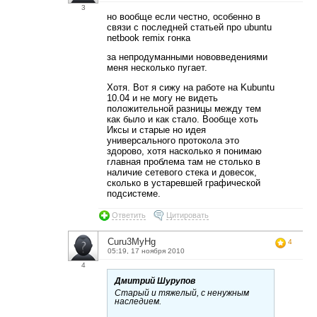
3
но вообще если честно, особенно в
связи с последней статьей про ubuntu
netbook remix гонка
за непродуманными нововведениями
меня несколько пугает.
Хотя. Вот я сижу на работе на Kubuntu
10.04 и не могу не видеть
положительной разницы между тем
как было и как стало. Вообще хоть
Иксы и старые но идея
универсального протокола это
здорово, хотя насколько я понимаю
главная проблема там не столько в
наличие сетевого стека и довесок,
сколько в устаревшей графической
подсистеме.
Ответить
Цитировать
Curu3MyHg
4
05:19, 17 ноября 2010
4
Дмитрий Шурупов
Старый и тяжелый, с ненужным
наследием.