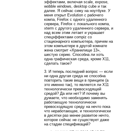
эффектами, включая scale, expose,
wobble windows, desktop cube и так
далее. Я сейчас сижу на ноутбуке. У
меня открыт Evolution с рабочего
компа, Firefox с одного удаленного
сервера, Firefox с локального компа,
xterm с другого удаленного сервера, и
над всем этим летает и украшает
спецэффектами compiz со
стационарного компьютера, причем на
этом компьютере в другой комнате
жена смотрит «Хранилище 13»,
шестую серию. Способна ли хоть
одна графическая среда, кроме X11,
сделать такое?
3. И теперь последний вопрос — если
ни одна другая среда не способна
повторить такие вещи в принципе (а
это именно так), то является ли X11
технологически превосходящей
средой? Да или нет? И почему вы
думаете, что необходимо заменять
работающую технологически
превосходящую среду на нечто пока
что неработающее, и технологически
в десятки раз менее развитое нечто,
которое сейчас не существует даже
на стадии спецификаций?