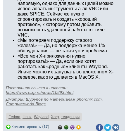
напрямую, однако для данных целей можно
использовать инструменты а-ля VNC или
даже SPICE. Сейчас же нужно
спроектировать и создать «хороший
протокол», к которому потом добавить
возможность удаленной работы в стиле
VNC.
«Мы потеряем поддержку старого
железа!» — Да, но поддержка менее 1%
оборудования — не такая уж и проблема.
«Все мои X-приложения нужно
портировать!» — Да, если они хотят
работать как «родные» клиенты Wayland.
Иначе можно их запускать во вложенном X-
сервере, как это делается в MacOS X.
Постоянная ссылка к новости:
https://www.nixp.ru/news/10893.html
.
Дмитрий Шурупов
по материалам
phoronix.com
,
Computerworld Blogs
.
Fedora
,
Linux
,
Wayland
,
Xorg
,
тенденции
(
)
Комментировать
17