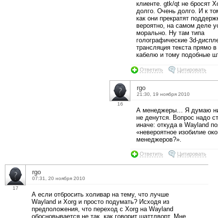
клиенте. gtk/qt не бросят 
долго. Очень долго. И к т
как они прекратят поддержк
вероятно, на самом деле у
морально. Ну там типа
голографические 3d-диспл
трансляция текста прямо в
кабелю и тому подобные ш
Ответить
Цитировать
rgo
21:30, 19 ноября 2010
16
А менеджеры… Я думаю ни
не денутся. Вопрос надо с
иначе: откуда в Wayland п
«невероятное изобилие ок
менеджеров?».
Ответить
Цитировать
rgo
07:31, 20 ноября 2010
17
А если отбросить холивар на тему, что лучше
Wayland и Xorg и просто подумать? Исходя из
предположения, что переход с Xorg на Wayland
обосновывается не так, как говорит шаттлворт. Мне