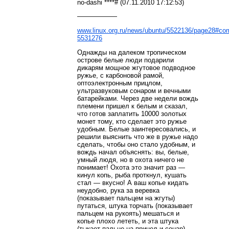
no-dashi ****# (07.11.2010 17:12:53)
——————
www.linux.org.ru/news/ubuntu/5522136/page28#co
5531276
Однажды на далеком тропическом
острове белые люди подарили
дикарям мощное жгутовое подводное
ружье, с карбоновой рамой,
оптоэлектронным прицлом,
ультразвуковым сонаром и вечными
батарейками. Через две недели вождь
племени пришел к белым и сказал,
что готов заплатить 10000 золотых
монет тому, кто сделает это ружье
удобным. Белые заинтересовались, и
решили выяснить что же в ружье надо
сделать, чтобы оно стало удобным, и
вождь начал объяснять: вы, белые,
умный людя, но в охота ничего не
понимает! Охота это значит раз —
кинул копь, рыба проткнул, кушать
стал — вкусно! А ваш копье кидать
неудобно, рука за веревка
(показывает пальцем на жгуты)
путаться, штука торчать (показывает
пальцем на рукоять) мешаться и
копье плохо лететь, и эта штука
(тыкает пальце на прицел и сонар)