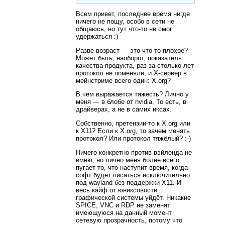
Всем привет, последнее время нигде
ничего не пощу, особо в сети не
общаюсь, но тут что-то не смог
удержаться :)
Разве возраст — это что-то плохое?
Может быть, наоборот, показатель
качества продукта, раз за столько лет
протокол не поменяли, и X-сервер в
мейнстриме всего один: X.org?
В чём выражается тяжесть? Лично у
меня — в блобе от nvidia. То есть, в
драйверах, а не в самих иксах.
Собственно, претензии-то к X.org или
к X11? Если к X.org, то зачем менять
протокол? Или протокол тяжёлый? :-)
Ничего конкретно против вэйленда не
имею, но лично меня более всего
пугает то, что наступит время, когда
софт будет писаться исключительно
под wayland без поддержки X11. И
весь кайф от юниксовости
графической системы уйдёт. Никакие
SPICE, VNC и RDP не заменят
имеющуюся на данный момент
сетевую прозрачность, потому что