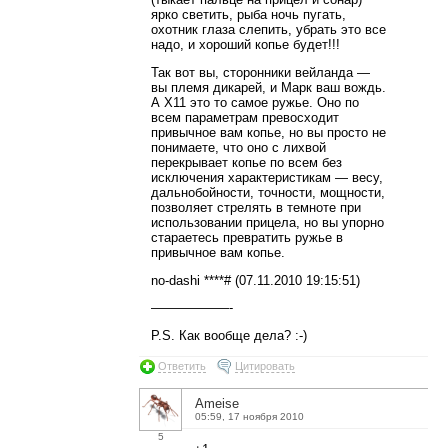
ярко светить, рыба ночь пугать,
охотник глаза слепить, убрать это все
надо, и хороший копье будет!!!
Так вот вы, сторонники вейланда —
вы племя дикарей, и Марк ваш вождь.
А X11 это то самое ружье. Оно по
всем параметрам превосходит
привычное вам копье, но вы просто не
понимаете, что оно с лихвой
перекрывает копье по всем без
исключения характеристикам — весу,
дальнобойности, точности, мощности,
позволяет стрелять в темноте при
использовании прицела, но вы упорно
стараетесь превратить ружье в
привычное вам копье.
no-dashi ****# (07.11.2010 19:15:51)
——————-
P.S. Как вообще дела? :-)
Ответить
Цитировать
Ameise
05:59, 17 ноября 2010
5