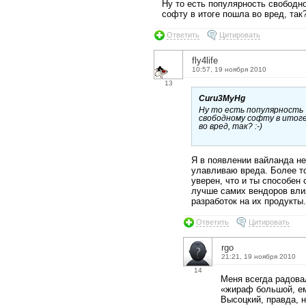
Ну то есть популярность свободн
софту в итоге пошла во вред, так? 
Ответить
Цитировать
fly4life
10:57, 19 ноября 2010
13
Curu3MyHg
Ну то есть популярность
свободному софту в итог
во вред, так? :-)
Я в появлении вайланда не
улавливаю вреда. Более то
уверен, что и ты способен 
лучше самих вендоров вли
разработок на их продукты.
Ответить
Цитировать
rgo
21:21, 19 ноября 2010
14
Меня всегда радова
«жираф большой, ем
Высоцкий, правда, 