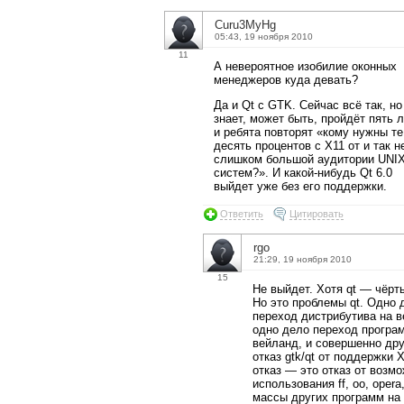
Curu3MyHg
05:43, 19 ноября 2010
11
А невероятное изобилие оконных
менеджеров куда девать?
Да и Qt с GTK. Сейчас всё так, но
знает, может быть, пройдёт пять л
и ребята повторят «кому нужны те
десять процентов с X11 от и так н
слишком большой аудитории UNIX-
систем?». И какой-нибудь Qt 6.0
выйдет уже без его поддержки.
Ответить
Цитировать
rgo
21:29, 19 ноября 2010
15
Не выйдет. Хотя qt — чёрть
Но это проблемы qt. Одно
переход дистрибутива на в
одно дело переход програ
вейланд, и совершенно др
отказ gtk/qt от поддержки X
отказ — это отказ от возм
использования ff, oo, opera
массы других программ на