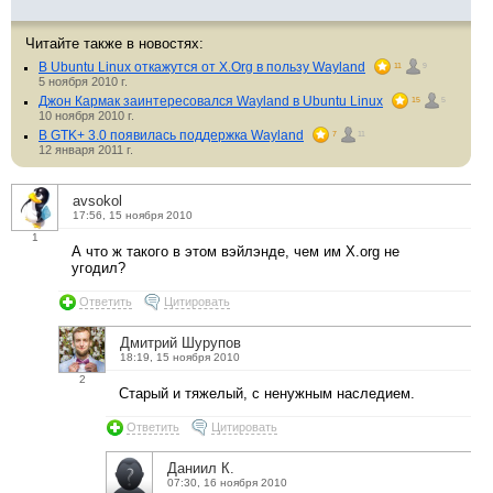
Читайте также в новостях:
В Ubuntu Linux откажутся от X.Org в пользу Wayland
11
9
5 ноября 2010 г.
Джон Кармак заинтересовался Wayland в Ubuntu Linux
15
5
10 ноября 2010 г.
В GTK+ 3.0 появилась поддержка Wayland
7
11
12 января 2011 г.
avsokol
17:56, 15 ноября 2010
1
А что ж такого в этом вэйлэнде, чем им X.org не
угодил?
Ответить
Цитировать
Дмитрий Шурупов
18:19, 15 ноября 2010
2
Старый и тяжелый, с ненужным наследием.
Ответить
Цитировать
Даниил К.
07:30, 16 ноября 2010