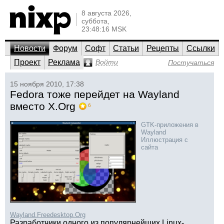
8 августа 2026,
суббота,
23:48:16 MSK
Новости
Форум
Софт
Статьи
Рецепты
Ссылки
Проект
Реклама
Войти
Постучаться
15 ноября 2010, 17:38
Fedora тоже перейдет на Wayland
вместо X.Org
6
GTK-приложения в
Wayland
Иллюстрация с
сайта
Wayland.Freedesktop.Org
Разработчики одного из популярнейших Linux-