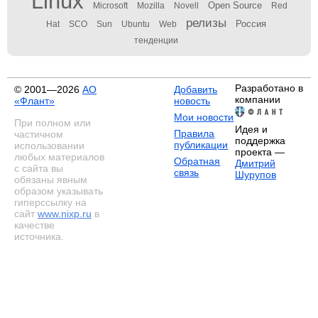
Linux
Open Source
Microsoft
Mozilla
Novell
Red
релизы
Россия
Hat
SCO
Sun
Ubuntu
Web
тенденции
Разработано в
© 2001—2026
АО
Добавить
компании
«Флант»
новость
Мои новости
При полном или
Идея и
Правила
частичном
поддержка
публикации
использовании
проекта —
любых материалов
Обратная
Дмитрий
с сайта вы
связь
Шурупов
обязаны явным
образом указывать
гиперссылку на
сайт
www.nixp.ru
в
качестве
источника.