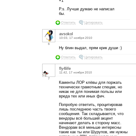
+1
P.s. Лучше думаю не написал
бы.
Ответить
Цитировать
avsokol
10:03, 17 ноября 2010
6
Ну блин выдал, прям крик души :)
Ответить
Цитировать
fly4life
11:42, 17 ноября 2010
7
Каменты ЛОР клёвы для поржать
технически грамотным спецам, но
никак не для понимая пользы или
вреда тех или иных фич.
Попробую ответить, процитировав
лишь последнюю часть твоего
сообщения. Так складывается, что
вендоры всё больший акцент
начинают делать в сторону масс.
Вендорам всё меньше интересны
такие как ты или Шурупов, им нужны