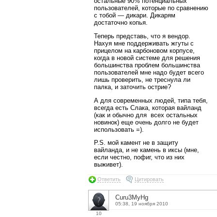
остальные 90% потенциальных
пользователей, которые по сравнению
с тобой — дикари. Дикарям
достаточно копья.
Теперь представь, что я вендор.
Нахуя мне поддерживать жгуты с
прицелом на карбоновом корпусе,
когда в новой системе для решения
большинства проблем большинства
пользователей мне надо будет всего
лишь проверить, не треснула ли
палка, и заточить острие?
А для современных людей, типа тебя,
всегда есть Слака, которая вайланд
(как и обычно для всех остальных
новинок) еще очень долго не будет
использовать =).
P.S. мой камент не в защиту
вайланда, и не камень в иксы (мне,
если честно, пофиг, что из них
выживет).
Ответить
Цитировать
Curu3MyHg
05:38, 19 ноября 2010
10