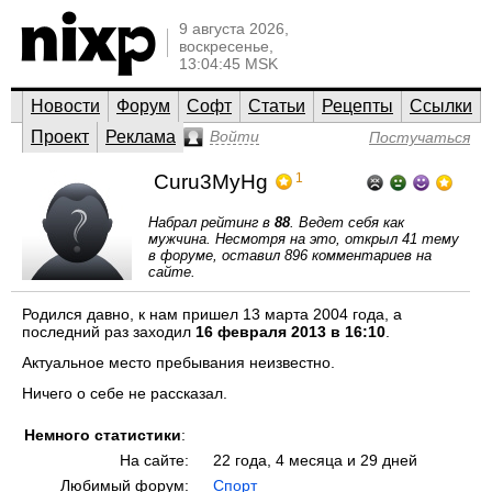
9 августа 2026,
воскресенье,
13:04:45 MSK
Новости
Форум
Софт
Статьи
Рецепты
Ссылки
Проект
Реклама
Войти
Постучаться
Curu3MyHg
1
Набрал рейтинг в
88
. Ведет себя как
мужчина. Несмотря на это, открыл 41 тему
в форуме, оставил 896 комментариев на
сайте.
Родился давно, к нам пришел 13 марта 2004 года, а
последний раз заходил
16 февраля 2013 в 16:10
.
Актуальное место пребывания неизвестно.
Ничего о себе не рассказал.
Немного статистики
:
На сайте:
22 года, 4 месяца и 29 дней
Любимый форум:
Спорт