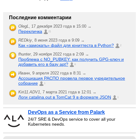
Последние комментарии
OlegL
,
17 декабря 2023 года в 15:00 →
Перекличка
21
REDkiy
,
8 июня 2023 года в 9:09 →
Как «замокать» файл для юниттеста в Python?
2
fhunter
,
29 ноября 2022 года в 2:09 →
Проблема с NO_PUBKEY: как получить GPG-ключ и
добавить его в базу apt?
6
Иванн
,
9 апреля 2022 года в 8:31 →
Ассоциация РАСПО провела первое учредительное
собрание
1
Kiri11.ADV1
,
7 марта 2021 года в 12:01 →
Логи catalina.out в TomCat 9 в формате JSON
1
DevOps as a Service from Palark
24/7 SRE & DevOps service to cover all your
Kubernetes needs.