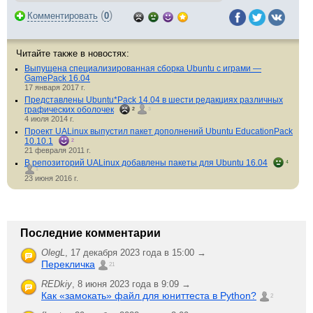
(
)
Комментировать
0
Читайте также в новостях:
Выпущена специализированная сборка Ubuntu с играми —
GamePack 16.04
17 января 2017 г.
Представлены Ubuntu*Pack 14.04 в шести редакциях различных
графических оболочек
2
3
4 июля 2014 г.
Проект UALinux выпустил пакет дополнений Ubuntu EducationPack
10.10.1
2
21 февраля 2011 г.
В репозиторий UALinux добавлены пакеты для Ubuntu 16.04
4
1
23 июня 2016 г.
Последние комментарии
OlegL
,
17 декабря 2023 года в 15:00 →
Перекличка
21
REDkiy
,
8 июня 2023 года в 9:09 →
Как «замокать» файл для юниттеста в Python?
2