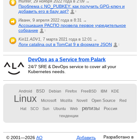
fhunter
,
29 ноября 2022 года в 2:09 →
Проблема с NO_PUBKEY: как получить GPG-ключ и
добавить его в базу apt?
6
Иванн
,
9 апреля 2022 года в 8:31 →
Ассоциация РАСПО провела первое учредительное
собрание
1
Kiri11.ADV1
,
7 марта 2021 года в 12:01 →
Логи catalina.out в TomCat 9 в формате JSON
1
DevOps as a Service from Palark
24/7 SRE & DevOps service to cover all your
Kubernetes needs.
BSD
Android
Debian
Firefox
FreeBSD
IBM
KDE
Linux
Open Source
Microsoft
Mozilla
Novell
Red
релизы
Россия
Hat
SCO
Sun
Ubuntu
Web
тенденции
Разработано в
© 2001—2026
АО
Добавить