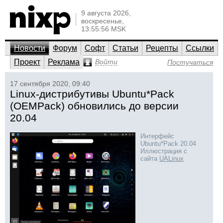
9 августа 2026,
воскресенье,
13:55:56 MSK
Новости
Форум
Софт
Статьи
Рецепты
Ссылки
Проект
Реклама
Войти
Постучаться
17 сентября 2020, 09:40
Linux-дистрибутивы Ubuntu*Pack
(OEMPack) обновились до версии
20.04
Интерфейс
Ubuntu*Pack 20.04
Иллюстрация с
сайта
UALinux