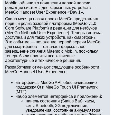
Moblin, объявил о появлении первой версии
редакции системы для карманных устройств —
MeeGo Handset User Experience «Day 1».
Около месяца назад проект MeeGo представлял
первый релиз базовой платформы (MeeGo v1.0
Core Software Platform) и редакции для нетбуков
(MeeGo Netbook User Experience). Теперь система
доступна и для таких устройств, как смартфоны.
Это событие — появление первой версии MeeGo
для смартфонов — означает формальное
завершение слияния Maemo с Moblin, поскольку
теперь были приняты все ключевые
архитектурные и технические решения.
Разработчики отмечают следующие особенности
MeeGo Handset User Experience:
интерфейсы MeeGo API, обеспечивающие
поддержку Qt и MeeGo Touch UI Framework
(MTF);
набор элементов интерфейса и приложений:
панель состояния (Status Bar): часы,
сеть, Bluetooth, 3G-подключение,
уведомления, состояние аккумулятора;
экран основного рабочего стола (Home