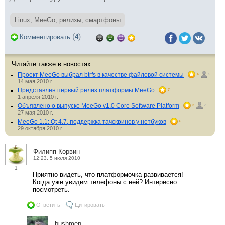
Linux
,
MeeGo
,
релизы
,
смартфоны
(
)
Комментировать
4
Читайте также в новостях:
Проект MeeGo выбрал btrfs в качестве файловой системы
4
5
14 мая 2010 г.
Представлен первый релиз платформы MeeGo
7
1 апреля 2010 г.
Объявлено о выпуске MeeGo v1.0 Core Software Platform
3
2
27 мая 2010 г.
MeeGo 1.1: Qt 4.7, поддержка тачскринов у нетбуков
6
29 октября 2010 г.
Филипп Корвин
12:23, 5 июля 2010
1
Приятно видеть, что платформочка развивается!
Когда уже увидим телефоны с ней? Интересно
посмотреть.
Ответить
Цитировать
bushmen