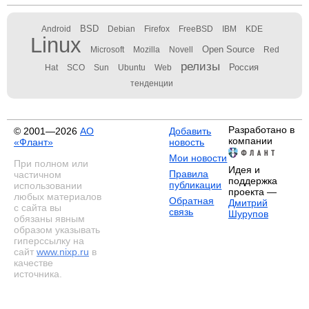
BSD
Android
Debian
Firefox
FreeBSD
IBM
KDE
Linux
Open Source
Microsoft
Mozilla
Novell
Red
релизы
Россия
Hat
SCO
Sun
Ubuntu
Web
тенденции
Разработано в
© 2001—2026
АО
Добавить
компании
«Флант»
новость
Мои новости
При полном или
Идея и
Правила
частичном
поддержка
публикации
использовании
проекта —
любых материалов
Обратная
Дмитрий
с сайта вы
связь
Шурупов
обязаны явным
образом указывать
гиперссылку на
сайт
www.nixp.ru
в
качестве
источника.