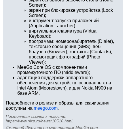
Screen);
экран при блокировке устройства (Lock
Screen);
инструмент запуска приложений
(Application Launcher);
виртуальная клавиатура (Virtual
Keyboard);
программы: номеронабиратель (Dialer),
текстовые сообщения (SMS), веб-
браузер (Browser), контакты (Contacts),
просмотрщик фотографий (Photo
Viewer);
MeeGo Core OS с компонентами
промежуточного ПО (middleware);
адаптация поддержки аппаратного
обеспечения для устройств, основанных на
Intel Atom (Moorestown), и для Nokia N900 на
базе ARM.
Подробности о релизе и образы для скачивания
доступны на
meego.com
.
Постоянная ссылка к новости:
https://www.nixp.ru/news/10516.html
.
Дмитрий Шурупов
по материалам
MeeGo.com
.