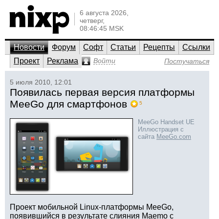
6 августа 2026,
четверг,
08:46:45 MSK
Новости
Форум
Софт
Статьи
Рецепты
Ссылки
Проект
Реклама
Войти
Постучаться
5 июля 2010, 12:01
Появилась первая версия платформы
MeeGo для смартфонов
5
MeeGo Handset UE
Иллюстрация с
сайта
MeeGo.com
Проект мобильной Linux-платформы MeeGo,
появившийся в результате слияния Maemo с