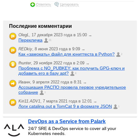
Ответить
Цитировать
Последние комментарии
OlegL
,
17 декабря 2023 года в 15:00 →
Перекличка
21
REDkiy
,
8 июня 2023 года в 9:09 →
Как «замокать» файл для юниттеста в Python?
2
fhunter
,
29 ноября 2022 года в 2:09 →
Проблема с NO_PUBKEY: как получить GPG-ключ и
добавить его в базу apt?
6
Иванн
,
9 апреля 2022 года в 8:31 →
Ассоциация РАСПО провела первое учредительное
собрание
1
Kiri11.ADV1
,
7 марта 2021 года в 12:01 →
Логи catalina.out в TomCat 9 в формате JSON
1
DevOps as a Service from Palark
24/7 SRE & DevOps service to cover all your
Kubernetes needs.