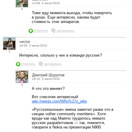
13:08, 6 июля 2010
4
Тоже жду момента выхода, чтобы повертеть
в руках. Еще интересно, какова будет
стоимость этих аппаратов.
Ответить
Цитировать
vector
16:05, 5 июля 2010
2
Интересно, сколько у них в команде русских?
Ответить
Цитировать
Дмитрий Шурупов
16:10, 5 июля 2010
3
А что это меняет?
Вот списочек интересный:
wiki.meego.com/Who%27s_who
«Русскоязычные» имена заметил разве что в
секции «other community members». Хотя
вроде как над Maemo трудилось немало
русских разработчиков — так, помнится,
говорили в Nokia на презентации N900.