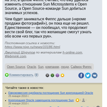
изменить отношение Sun Microsystems к Open
Source, а Open Source-команде Sun добиться
значимых успехов.
Чем будет заниматься Фиппс дальше («кроме
продажи фотографий»), он пока еще не решил.
Единственное — он пообещал, что продолжит
вести свой блог, так что желающие смогут узнать
обо всем «из первых рук».
Постоянная ссылка к новости:
https://www.nixp.ru/news/10186.html
.
Дмитрий Шурупов
по материалам
h-online.com
,
Webmink.com
.
Open Source
,
Oracle
,
Sun
,
компании
,
люди
,
Саймон Фиппс
(
)
Комментировать
0
Читайте также в новостях:
Еврокомиссия одобрила поглощение Sun корпорацией Oracle
25 января 2010 г.
Корпорация Oracle завершила поглощение Sun
1
4
28 января 2010 г.