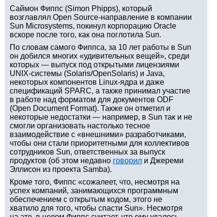
Саймон Фиппс (Simon Phipps), который
возглавлял Open Source-направление в компании
Sun Microsystems, покинул корпорацию Oracle
вскоре после того, как она поглотила Sun.
По словам самого Фиппса, за 10 лет работы в Sun
он добился многих «удивительных вещей», среди
которых — выпуск под открытыми лицензиями
UNIX-системы (Solaris/OpenSolaris) и Java,
некоторых компонентов Linux-ядра и даже
спецификаций SPARC, а также принимал участие
в работе над форматом для документов ODF
(Open Document Format). Также он отметил и
некоторые недостатки — например, в Sun так и не
смогли организовать настолько тесное
взаимодействие с «внешними» разработчиками,
чтобы они стали приоритетными для коллективов
сотрудников Sun, ответственных за выпуск
продуктов (об этом недавно
говорил
и Джереми
Эллисон из проекта Samba).
Кроме того, Фиппс «сожалеет, что, несмотря на
успех компаний, занимающихся программным
обеспечением с открытым кодом, этого не
хватило для того, чтобы спасти Sun». Несмотря
на это, в целом Фиппс считает, что ему удалось