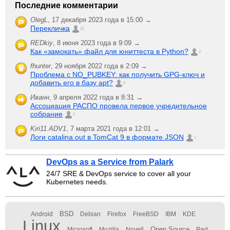
Последние комментарии
OlegL
,
17 декабря 2023 года в 15:00 →
Перекличка
21
REDkiy
,
8 июня 2023 года в 9:09 →
Как «замокать» файл для юниттеста в Python?
2
fhunter
,
29 ноября 2022 года в 2:09 →
Проблема с NO_PUBKEY: как получить GPG-ключ и
добавить его в базу apt?
6
Иванн
,
9 апреля 2022 года в 8:31 →
Ассоциация РАСПО провела первое учредительное
собрание
1
Kiri11.ADV1
,
7 марта 2021 года в 12:01 →
Логи catalina.out в TomCat 9 в формате JSON
1
DevOps as a Service from Palark
24/7 SRE & DevOps service to cover all your
Kubernetes needs.
BSD
Android
Debian
Firefox
FreeBSD
IBM
KDE
Linux
Open Source
Microsoft
Mozilla
Novell
Red