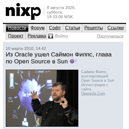
8 августа 2026,
суббота,
19:33:06 MSK
Новости
Форум
Софт
Статьи
Рецепты
Ссылки
Проект
Реклама
Войти
Постучаться
10 марта 2010, 14:42
Из Oracle ушел Саймон Фиппс, глава
по Open Source в Sun
2
Саймон Фиппс,
возглавлявший
Open Source в Sun
Иллюстрация с
сайта
Openp2p.Com