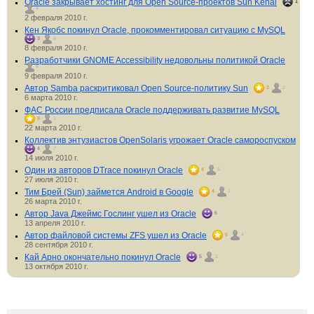
Oracle закрывает хостинг для Open Source-проектов Sun Kenai
1
4
2 февраля 2010 г.
Кен Якобс покинул Oracle, прокомментировал ситуацию с MySQL
3
6
8 февраля 2010 г.
Разработчики GNOME Accessibility недовольны политикой Oracle
8
9 февраля 2010 г.
Автор Samba раскритиковал Open Source-политику Sun
2
2
6 марта 2010 г.
ФАС России предписала Oracle поддерживать развитие MySQL
8
1
22 марта 2010 г.
Коллектив энтузиастов OpenSolaris угрожает Oracle самороспуском
4
7
14 июля 2010 г.
Один из авторов DTrace покинул Oracle
4
5
27 июля 2010 г.
Тим Брей (Sun) займется Android в Google
4
2
26 марта 2010 г.
Автор Java Джеймс Гослинг ушел из Oracle
6
13 апреля 2010 г.
Автор файловой системы ZFS ушел из Oracle
6
4
28 сентября 2010 г.
Кай Арно окончательно покинул Oracle
5
2
13 октября 2010 г.