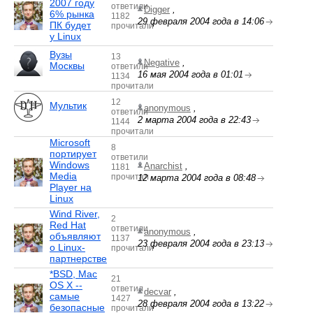
2007 году
ответили
Digger
,
6% рынка
1182
29 февраля 2004 года в 14:06
ПК будет
прочитали
у Linux
Вузы
13
Negative
,
Москвы
ответили
16 мая 2004 года в 01:01
1134
прочитали
12
Мультик
anonymous
,
ответили
2 марта 2004 года в 22:43
1144
прочитали
Microsoft
8
портирует
ответили
Windows
Anarchist
,
1181
Media
прочитал
12 марта 2004 года в 08:48
Player на
Linux
Wind River,
2
Red Hat
ответили
anonymous
,
объявляют
1137
23 февраля 2004 года в 23:13
о Linux-
прочитали
партнерстве
*BSD, Mac
21
OS X --
ответил
decvar
,
самые
1427
28 февраля 2004 года в 13:22
безопасные
прочитали