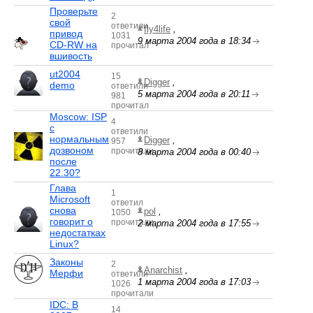
Проверьте
2
свой
ответили
fly4life
,
привод
1031
9 марта 2004 года в 18:34
CD-RW на
прочитал
вшивость
ut2004
15
Digger
,
demo
ответили
5 марта 2004 года в 20:11
981
прочитал
Moscow: ISP
4
с
ответили
нормальным
Digger
,
957
дозвоном
прочитали
8 марта 2004 года в 00:40
после
22.30?
Глава
1
Microsoft
ответил
снова
pol
,
1050
говорит о
прочитали
2 марта 2004 года в 17:55
недостатках
Linux?
Законы
2
Anarchist
,
Мерфи
ответили
1 марта 2004 года в 17:03
1026
прочитали
IDC: В
14