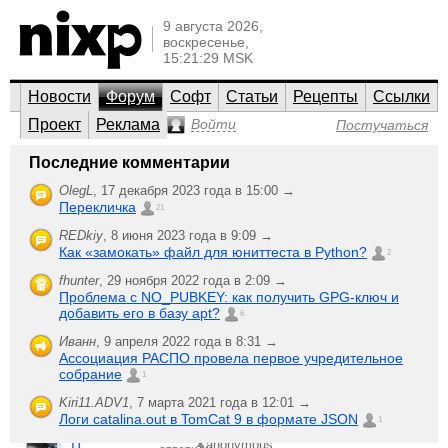
9 августа 2026,
воскресенье,
15:21:29 MSK
Новости
Форум
Софт
Статьи
Рецепты
Ссылки
Проект
Реклама
Войти
Постучаться
Общий по ИТ
Последние комментарии
Et cetera
OlegL
,
17 декабря 2023 года в 15:00 →
Перекличка
Мероприятия (конференции, семинары, мастер-классы),
21
работа, новости, интернет и Web, безопасность.
REDkiy
,
8 июня 2023 года в 9:09 →
Как «замокать» файл для юниттеста в Python?
;-)
2
Создать
Последняя активность
новую тему
fhunter
,
29 ноября 2022 года в 2:09 →
Проблема с NO_PUBKEY: как получить GPG-ключ и
Про
2
добавить его в базу apt?
Genie
,
6
мегафлопы
ответили
18 марта 2004 года в 05:38
1001
Иванн
,
9 апреля 2022 года в 8:31 →
прочитал
Ассоциация РАСПО провела первое учредительное
есть
8
собрание
1
anonymous
,
работа
ответили
1 мая 2004 года в 15:08
1429
Kiri11.ADV1
,
7 марта 2021 года в 12:01 →
прочитали
Логи catalina.out в TomCat 9 в формате JSON
1
Лидеры
8
IT
anonymous
,