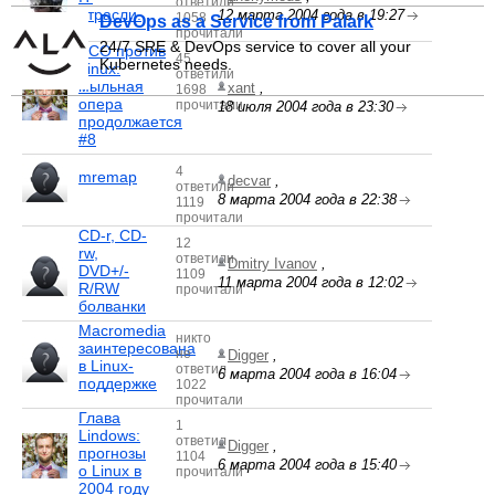
ответили
отрасли.
12 марта 2004 года в 19:27
1058
DevOps as a Service from Palark
прочитали
24/7 SRE & DevOps service to cover all your
SCO против
45
Kubernetes needs.
Linux:
ответили
мыльная
xant
,
1698
опера
прочитали
18 июля 2004 года в 23:30
продолжается
#8
4
mremap
decvar
,
ответили
8 марта 2004 года в 22:38
1119
прочитали
CD-r, CD-
12
rw,
ответили
Dmitry Ivanov
,
DVD+/-
1109
11 марта 2004 года в 12:02
R/RW
прочитали
болванки
Macromedia
никто
заинтересована
не
Digger
,
в Linux-
ответил
6 марта 2004 года в 16:04
поддержке
1022
прочитали
Глава
1
Lindows:
ответил
Digger
,
прогнозы
1104
6 марта 2004 года в 15:40
о Linux в
прочитали
2004 году