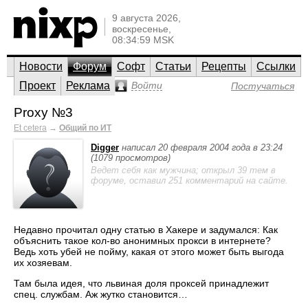
9 августа 2026,
воскресенье,
08:34:59 MSK
Новости
Форум
Софт
Статьи
Рецепты
Ссылки
Проект
Реклама
Войти
Постучаться
Proxy №3
Et cetera
→
Общий по ИТ
Digger
написал 20 февраля 2004 года в 23:24
(1079 просмотров)
Ведет себя как мужчина; открыл 39 тем в
форуме, оставил 251 комментарий на сайте.
Недавно прочитал одну статью в Хакере и задумался: Как
объяснить такое кол-во анонимных прокси в интернете?
Ведь хоть убей не пойму, какая от этого может быть выгода
их хозяевам.
Там была идея, что львиная доля проксей принадлежит
спец. службам. Аж жутко становится…