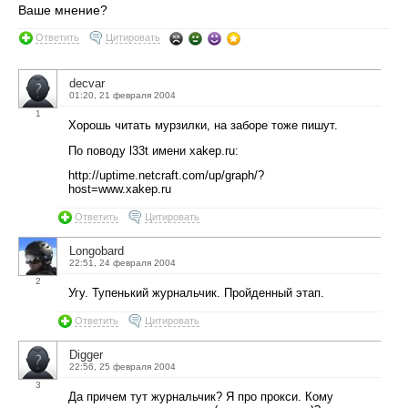
Ваше мнение?
Ответить
Цитировать
decvar
01:20, 21 февраля 2004
1
Хорошь читать мурзилки, на заборе тоже пишут.
По поводу l33t имени xakep.ru:
http://uptime.netcraft.com/up/graph/?
host=www.xakep.ru
Ответить
Цитировать
Longobard
22:51, 24 февраля 2004
2
Угу. Тупенький журнальчик. Пройденный этап.
Ответить
Цитировать
Digger
22:56, 25 февраля 2004
3
Да причем тут журнальчик? Я про прокси. Кому