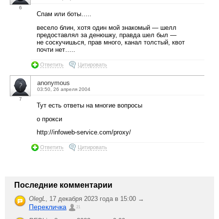
6
Спам или боты…..
весело блин, хотя один мой знакомый — шелл
предоставлял за денюшку, правда шел был —
не соскучишься, прав много, канал толстый, квот
почти нет…..
Ответить
Цитировать
anonymous
03:50, 26 апреля 2004
7
Тут есть ответы на многие вопросы
о прокси
http://infoweb-service.com/proxy/
Ответить
Цитировать
Последние комментарии
OlegL
,
17 декабря 2023 года в 15:00 →
Перекличка
21