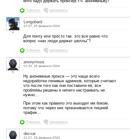
енто надо держать прокси(в.т.ч. анонимные)?
Ответить
Цитировать
Longobard
22:57, 25 февраля 2004
4
Для понту или просто так. это все равно что
вопрос «нах люди держат шеллы"?
Ответить
Цитировать
anonymous
01:30, 26 февраля 2004
5
Ну анонимные прокси — это чаще всего
недоработки ленивых админов, которые считают
что после того как они поставили её, все
проблемы решены и ничего настраивать не
нужно…
При этом как правило это выходит им боком,
потому что через них прокачивается лишний
трафик…
Ответить
Цитировать
decvar
01:57, 26 февраля 2004