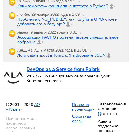
REDkiy
,
8 июня 2023 года в 9:09 →
Как «замокать» файл для юниттеста в Python?
2
fhunter
,
29 ноября 2022 года в 2:09 →
Проблема с NO_PUBKEY: как получить GPG-ключ и
добавить его в базу apt?
6
Иванн
,
9 апреля 2022 года в 8:31 →
Ассоциация РАСПО провела первое учредительное
собрание
1
Kiri11.ADV1
,
7 марта 2021 года в 12:01 →
Логи catalina.out в TomCat 9 в формате JSON
1
DevOps as a Service from Palark
24/7 SRE & DevOps service to cover all your
Kubernetes needs.
Разработано в
© 2001—2026
АО
Правила
компании
«Флант»
публикации
Обратная
При полном или
связь
Идея и
частичном
поддержка
использовании
проекта —