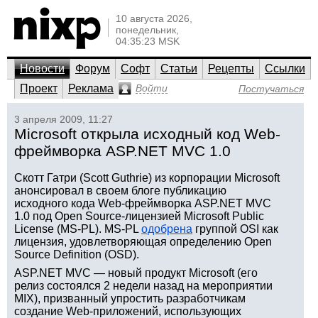
10 августа 2026,
понедельник,
04:35:23 MSK
Новости
Форум
Софт
Статьи
Рецепты
Ссылки
Проект
Реклама
Войти
Постучаться
3 апреля 2009, 11:27
Microsoft открыла исходный код Web-
фреймворка ASP.NET MVC 1.0
Скотт Гатри (Scott Guthrie) из корпорации Microsoft
анонсировал в своем блоге публикацию
исходного кода Web-фреймворка ASP.NET MVC
1.0 под Open Source-лицензией Microsoft Public
License (MS-PL). MS-PL
одобрена
группой OSI как
лицензия, удовлетворяющая определению Open
Source Definition (OSD).
ASP.NET MVC — новый продукт Microsoft (его
релиз состоялся 2 недели назад на мероприятии
MIX), призванный упростить разработчикам
создание Web-приложений, использующих