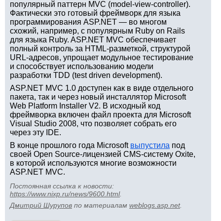
популярный паттерн MVC (model-view-controller).
Фактически это готовый фреймворк для языка
программирования ASP.NET — во многом
схожий, например, с популярным Ruby on Rails
для языка Ruby. ASP.NET MVC обеспечивает
полный контроль за HTML-разметкой, структурой
URL-адресов, упрощает модульное тестирование
и способствует использованию модели
разработки TDD (test driven development).
ASP.NET MVC 1.0 доступен как в виде отдельного
пакета, так и через новый инсталлятор Microsoft
Web Platform Installer V2. В исходный код
фреймворка включен файл проекта для Microsoft
Visual Studio 2008, что позволяет собрать его
через эту IDE.
В конце прошлого года Microsoft
выпустила
под
своей Open Source-лицензией CMS-систему Oxite,
в которой используются многие возможности
ASP.NET MVC.
Постоянная ссылка к новости:
https://www.nixp.ru/news/9600.html
.
Дмитрий Шурупов
по материалам
weblogs.asp.net
.