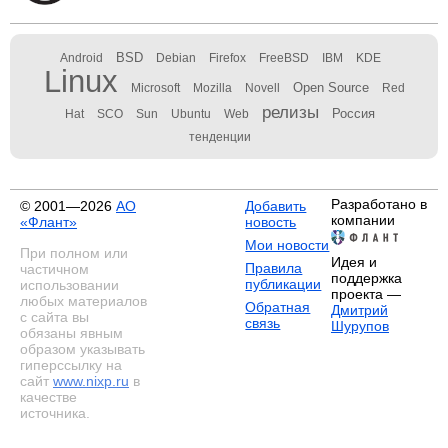
BSD
Android
Debian
Firefox
FreeBSD
IBM
KDE
Linux
Open Source
Microsoft
Mozilla
Novell
Red
релизы
Россия
Hat
SCO
Sun
Ubuntu
Web
тенденции
Разработано в
© 2001—2026
АО
Добавить
компании
«Флант»
новость
Мои новости
При полном или
Идея и
Правила
частичном
поддержка
публикации
использовании
проекта —
любых материалов
Обратная
Дмитрий
с сайта вы
связь
Шурупов
обязаны явным
образом указывать
гиперссылку на
сайт
www.nixp.ru
в
качестве
источника.