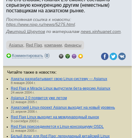
серьезную конкуренцию другим (неместным)
поставщикам на азиатском рынке.
Постоянная ссылка к новости:
https://www.nixp.ru/news/5275.html
.
Дмитрий Шурупов
по материалам
news.xinhuanet.com
.
Asianux
,
Red Flag
,
компании
,
финансы
(
)
Комментировать
0
Читайте также в новостях:
Азиаты разрабатывают свою Linux-систему — Asianux
8 января 2004 г.
Red Flag и Miracle Linux выпустили бета-версию Asianux
24 июля 2004 г.
Asianux 2.0 появится уже летом
12 января 2005 г.
Азиатский Linux-проект Asianux выходит на новый уровень
21 апреля 2006 г.
Red Flag Linux выходит на международный рынок
9 сентября 2003 г.
Red Flag присоединяется к Linux-консорциуму OSDL
11 января 2005 г.
Белый флаг для Red Flag: легендарный китайский Linux