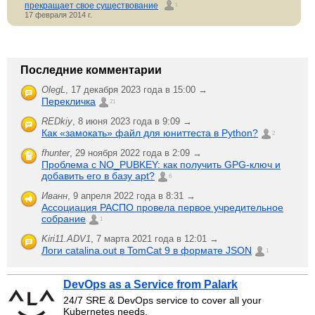
прекращает свое существование
1
17 февраля 2014 г.
Последние комментарии
OlegL
,
17 декабря 2023 года в 15:00 →
Перекличка
21
REDkiy
,
8 июня 2023 года в 9:09 →
Как «замокать» файл для юниттеста в Python?
2
fhunter
,
29 ноября 2022 года в 2:09 →
Проблема с NO_PUBKEY: как получить GPG-ключ и
добавить его в базу apt?
6
Иванн
,
9 апреля 2022 года в 8:31 →
Ассоциация РАСПО провела первое учредительное
собрание
1
Kiri11.ADV1
,
7 марта 2021 года в 12:01 →
Логи catalina.out в TomCat 9 в формате JSON
1
DevOps as a Service from Palark
24/7 SRE & DevOps service to cover all your
Kubernetes needs.