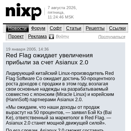
7 августа 2026,
пятница,
11:24:46 MSK
Новости
Форум
Софт
Статьи
Рецепты
Ссылки
Проект
Реклама
Войти
Постучаться
19 января 2005, 14:36
Red Flag ожидает увеличения
прибыли за счет Asianux 2.0
Лидирующий китайский Linux-производитель Red
Flag Software Co ожидает достичь 50-процентного
роста доходов с продажи в этом году, возлагая
свои основные надежды на разрабатываемый
совместно с японским (Miracle Linux) и корейским
(HannSoft) партнерами Asianux 2.0.
«Мы ожидаем, что наши доходы от продаж
вырастут на 50 процентов, — заявил Бэй Кэ (Bai
Ke), ответственный за маркетолог в Red Flag. —
Asianux 2.0 станет мощной движущей силой».
По его словам, Asianux 2.0 сможет составить