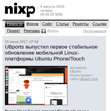
6 августа 2026,
четверг,
05:45:05 MSK
Новости
Форум
Софт
Статьи
Рецепты
Ссылки
Проект
Реклама
Войти
Постучаться
15 июня 2017, 07:58
UBports выпустил первое стабильное
обновление мобильной Linux-
платформы Ubuntu Phone/Touch
Интерфейс
UBports
Иллюстрация с
сайта
UBports blog