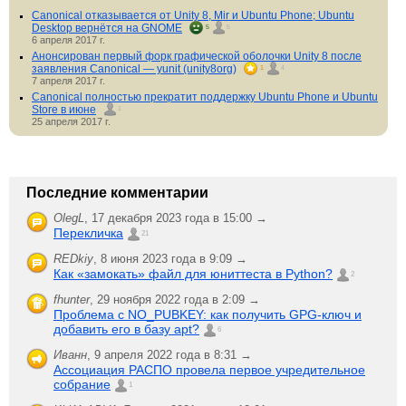
Canonical отказывается от Unity 8, Mir и Ubuntu Phone; Ubuntu
Desktop вернётся на GNOME
5
5
6 апреля 2017 г.
Анонсирован первый форк графической оболочки Unity 8 после
заявления Canonical — yunit (unity8org)
1
4
7 апреля 2017 г.
Canonical полностью прекратит поддержку Ubuntu Phone и Ubuntu
Store в июне
1
25 апреля 2017 г.
Последние комментарии
OlegL
,
17 декабря 2023 года в 15:00 →
Перекличка
21
REDkiy
,
8 июня 2023 года в 9:09 →
Как «замокать» файл для юниттеста в Python?
2
fhunter
,
29 ноября 2022 года в 2:09 →
Проблема с NO_PUBKEY: как получить GPG-ключ и
добавить его в базу apt?
6
Иванн
,
9 апреля 2022 года в 8:31 →
Ассоциация РАСПО провела первое учредительное
собрание
1