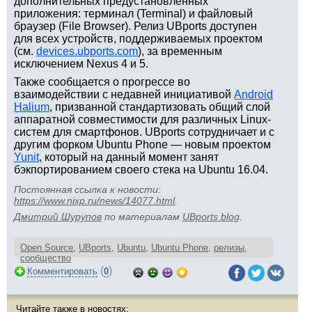
дополнительных предустановленных
приложения: терминал (Terminal) и файловый
браузер (File Browser). Релиз UBports доступен
для всех устройств, поддерживаемых проектом
(см.
devices.ubports.com
), за временным
исключением Nexus 4 и 5.
Также сообщается о прогрессе во
взаимодействии с недавней инициативой
Android
Halium
, призванной стандартизовать общий слой
аппаратной совместимости для различных Linux-
систем для смартфонов. UBports сотрудничает и с
другим форком Ubuntu Phone — новым проектом
Yunit
, который на данный момент занят
бэкпортированием своего стека на Ubuntu 16.04.
Постоянная ссылка к новости:
https://www.nixp.ru/news/14077.html
.
Дмитрий Шурупов
по материалам
UBports blog
.
Open Source
,
UBports
,
Ubuntu
,
Ubuntu Phone
,
релизы
,
сообщество
(
)
Комментировать
0
Читайте также в новостях: