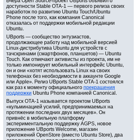
Вчера Open Source-проект UBports объявил о
доступности Stable OTA-1 — первого релиза своих
наработок по развитию Ubuntu Touch/Ubuntu
Phone после того, как компания Canonical
отказалась от поддержки мобильной редакции
Ubuntu.
UBports — сообщество энтузиастов,
продолжающее работу над мобильной версией
Linux-дистрибутива Ubuntu для устройств с
тачскринами (смартфонов, планшетов) — Ubuntu
Touch. Как отмечают активисты из проекта, им не
только импонирует мобильный интерфейс Ubuntu,
он и они «хотят использовать Linux на своих
телефонах без необходимости в аккаунте Google
или Apple». Релиз UBports Stable OTA-1 состоялся
как раз к моменту официального
прекращения
поддержки
Ubuntu Phone компанией Canonical.
Выпуск OTA-1 называется проектом UBports
«кульминацией усилий, предпринимаемых на
протяжении последних двух месяцев». Он
привнёс в мобильную платформу
экспериментальную поддержку AGPS, новое
приложение UBports Welcome, магазин
приложений OpenStore (вместо Ubuntu Store), два