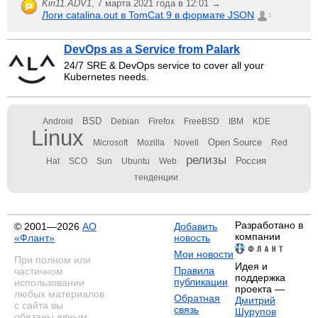
Kiri11.ADV1
,
7 марта 2021 года в 12:01 →
Логи catalina.out в TomCat 9 в формате JSON
1
DevOps as a Service from Palark
24/7 SRE & DevOps service to cover all your
Kubernetes needs.
BSD
Android
Debian
Firefox
FreeBSD
IBM
KDE
Linux
Open Source
Microsoft
Mozilla
Novell
Red
релизы
Россия
Hat
SCO
Sun
Ubuntu
Web
тенденции
Разработано в
© 2001—2026
АО
Добавить
компании
«Флант»
новость
Мои новости
При полном или
Идея и
Правила
частичном
поддержка
публикации
использовании
проекта —
любых материалов
Обратная
Дмитрий
с сайта вы
связь
Шурупов
обязаны явным