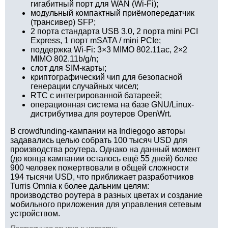
гигабитный порт для WAN (Wi-Fi);
модульный компактный приёмопередатчик
(трансивер) SFP;
2 порта стандарта USB 3.0, 2 порта mini PCI
Express, 1 порт mSATA / mini PCIe;
поддержка Wi-Fi: 3×3 MIMO 802.11ac, 2×2
MIMO 802.11b/g/n;
слот для SIM-карты;
криптографический чип для безопасной
генерации случайных чисел;
RTC с интегрированной батареей;
операционная система на базе GNU/Linux-
дистрибутива для роутеров OpenWrt.
В crowdfunding-кампании на Indiegogo авторы
задавались целью собрать 100 тысяч USD для
производства роутера. Однако на данный момент
(до конца кампании осталось ещё 55 дней) более
900 человек пожертвовали в общей сложности
194 тысячи USD, что приближает разработчиков
Turris Omnia к более дальним целям:
производство роутера в разных цветах и создание
мобильного приложения для управления сетевым
устройством.