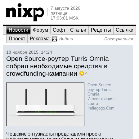
7 августа 2026,
пятница,
17:03:01 MSK
Новости
Форум
Софт
Статьи
Рецепты
Ссылки
Проект
Реклама
Войти
Постучаться
18 ноября 2015, 14:24
Open Source-роутер Turris Omnia
собрал необходимые средства в
crowdfunding-кампании
2
Open Source-
роутер Turris
Omnia
Иллюстрация с
сайта
Indiegogo.Com
Чешские энтузиасты представили проект