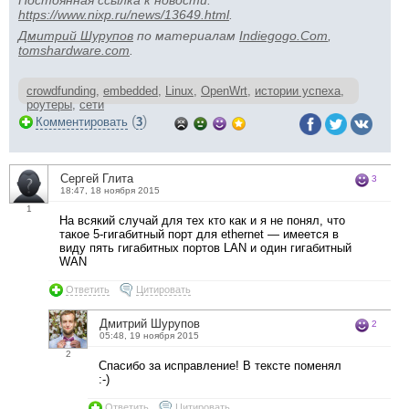
Постоянная ссылка к новости:
https://www.nixp.ru/news/13649.html
.
Дмитрий Шурупов
по материалам
Indiegogo.Com
,
tomshardware.com
.
crowdfunding
,
embedded
,
Linux
,
OpenWrt
,
истории успеха
,
роутеры
,
сети
(
)
Комментировать
3
Сергей Глита
3
18:47, 18 ноября 2015
1
На всякий случай для тех кто как и я не понял, что
такое 5-гигабитный порт для ethernet — имеется в
виду пять гигабитных портов LAN и один гигабитный
WAN
Ответить
Цитировать
Дмитрий Шурупов
2
05:48, 19 ноября 2015
2
Спасибо за исправление! В тексте поменял
:-)
Ответить
Цитировать