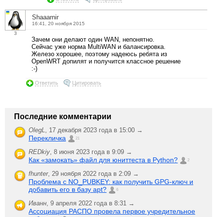
Shaaarnir
16:41, 20 ноября 2015
3
Зачем они делают один WAN, непонятно.
Сейчас уже норма MultiWAN и балансировка.
Железо хорошее, поэтому надеюсь ребята из
OpenWRT допилят и получится классное решение
:-)
Ответить
Цитировать
Последние комментарии
OlegL
,
17 декабря 2023 года в 15:00 →
Перекличка
21
REDkiy
,
8 июня 2023 года в 9:09 →
Как «замокать» файл для юниттеста в Python?
2
fhunter
,
29 ноября 2022 года в 2:09 →
Проблема с NO_PUBKEY: как получить GPG-ключ и
добавить его в базу apt?
6
Иванн
,
9 апреля 2022 года в 8:31 →
Ассоциация РАСПО провела первое учредительное