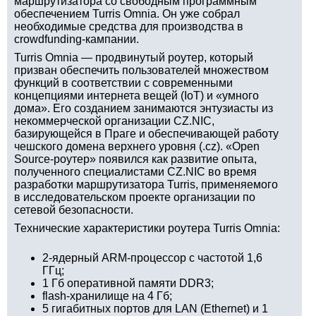
маршрутизатора со свободным программным
обеспечением Turris Omnia. Он уже собрал
необходимые средства для производства в
crowdfunding-кампании.
Turris Omnia — продвинутый роутер, который
призван обеспечить пользователей множеством
функций в соответствии с современными
концепциями интернета вещей (IoT) и «умного
дома». Его созданием занимаются энтузиасты из
некоммерческой организации CZ.NIC,
базирующейся в Праге и обеспечивающей работу
чешского домена верхнего уровня (.cz). «Open
Source-роутер» появился как развитие опыта,
полученного специалистами CZ.NIC во время
разработки маршрутизатора Turris, применяемого
в исследовательском проекте организации по
сетевой безопасности.
Технические характеристики роутера Turris Omnia:
2-ядерный ARM-процессор с частотой 1,6
ГГц;
1 Гб оперативной памяти DDR3;
flash-хранилище на 4 Гб;
5 гигабитных портов для LAN (Ethernet) и 1