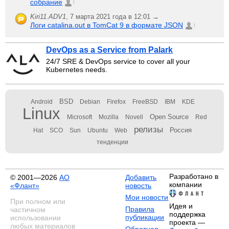
собрание
1
Kiri11.ADV1
,
7 марта 2021 года в 12:01 →
Логи catalina.out в TomCat 9 в формате JSON
1
DevOps as a Service from Palark
24/7 SRE & DevOps service to cover all your
Kubernetes needs.
BSD
Android
Debian
Firefox
FreeBSD
IBM
KDE
Linux
Open Source
Microsoft
Mozilla
Novell
Red
релизы
Россия
Hat
SCO
Sun
Ubuntu
Web
тенденции
Разработано в
© 2001—2026
АО
Добавить
компании
«Флант»
новость
Мои новости
При полном или
Идея и
Правила
частичном
поддержка
публикации
использовании
проекта —
любых материалов