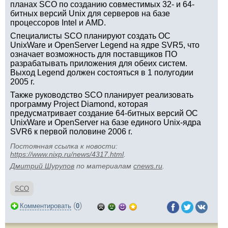
планах SCO по созданию совместимых 32- и 64-
битных версий Unix для серверов на базе
процессоров Intel и AMD.
Специалисты SCO планируют создать ОС
UnixWare и OpenServer Legend на ядре SVR5, что
означает возможность для поставщиков ПО
разрабатывать приложения для обеих систем.
Выход Legend должен состояться в 1 полугодии
2005 г.
Также руководство SCO планирует реализовать
программу Project Diamond, которая
предусматривает создание 64-битных версий ОС
UnixWare и OpenServer на базе единого Unix-ядра
SVR6 к первой половине 2006 г.
Постоянная ссылка к новости:
https://www.nixp.ru/news/4317.html
.
Дмитрий Шурупов
по материалам
cnews.ru
.
SCO
(
)
Комментировать
0