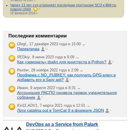
14 августа 2007 г.
Через 13 лет суд отклоняет последние претензии SCO к IBM по
поводу UNIX
3
12 февраля 2016 г.
Последние комментарии
OlegL
,
17 декабря 2023 года в 15:00 →
Перекличка
21
REDkiy
,
8 июня 2023 года в 9:09 →
Как «замокать» файл для юниттеста в Python?
2
fhunter
,
29 ноября 2022 года в 2:09 →
Проблема с NO_PUBKEY: как получить GPG-ключ и
добавить его в базу apt?
6
Иванн
,
9 апреля 2022 года в 8:31 →
Ассоциация РАСПО провела первое учредительное
собрание
1
Kiri11.ADV1
,
7 марта 2021 года в 12:01 →
Логи catalina.out в TomCat 9 в формате JSON
1
DevOps as a Service from Palark