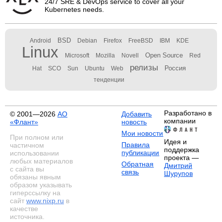
24/7 SRE & DevOps service to cover all your
Kubernetes needs.
BSD
Android
Debian
Firefox
FreeBSD
IBM
KDE
Linux
Open Source
Microsoft
Mozilla
Novell
Red
релизы
Россия
Hat
SCO
Sun
Ubuntu
Web
тенденции
Разработано в
© 2001—2026
АО
Добавить
компании
«Флант»
новость
Мои новости
При полном или
Идея и
Правила
частичном
поддержка
публикации
использовании
проекта —
любых материалов
Обратная
Дмитрий
с сайта вы
связь
Шурупов
обязаны явным
образом указывать
гиперссылку на
сайт
www.nixp.ru
в
качестве
источника.