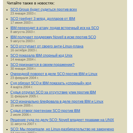
Читайте также в новостях:
SCO Group будет судиться против всех
23 января 2003 г.
SCO требует 3 млрд. долларов от IBM
17 июня 2003 г.
IBM переходит в атаку, подав встречный иск на SCO
8 августа 2003 г.
IBM получает поддержку Novell в иске против SCO
9 августа 2003 г.
SCO отступает от своего анти-Linux-плана
16 октября 2003 г.
SCO показала IBM спорный код Unix
14 января 2004 г.
SCO признается в своем поражении?
30 января 2004 г.
Очередной поворот в деле SCO против IBM и Linux
23 февраля 2004 г.
Суд обязал SCO и IBM показать «спорный» код
4 марта 2004 г.
Судья отругал SCO за отсутствие улик против IBM
11 февраля 2005 г.
SCO изначально блефовала в деле против IBM и Linux
15 июля 2005 г.
Судья отверг претензии SCO против IBM
2 июля 2006 г.
Решение суда по делу SCO: Novell владеет правами на UNIX
11 августа 2007 г.
SCO: Мы проиграли, но Linux-разбирательство не закончено