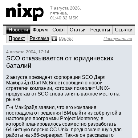
7 августа 2026,
пятница,
01:40:32 MSK
Новости
Форум
Софт
Статьи
Рецепты
Ссылки
Проект
Реклама
Войти
Постучаться
4 августа 2004, 17:14
SCO отказывается от юридических
баталий
2 августа президент корпорации SCO Дарл
Макбрайд (Darl McBride) сообщил о новой
стратегии компании, которая позволит UNIX-
продуктам от SCO снова занять важное место на
рынке.
Г-н Макбрайд заявил, что его компания
пострадала от решения IBM выйти из свёрнутой в
настоящее программы Project Monterrey, в
которой планировалось совместно разработать
64-битную версию ОС Unix, предназначенную для
работы на x86-серверах. Также он рассказал о