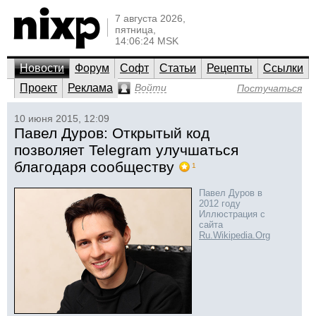
7 августа 2026,
пятница,
14:06:24 MSK
Новости
Форум
Софт
Статьи
Рецепты
Ссылки
Проект
Реклама
Войти
Постучаться
10 июня 2015, 12:09
Павел Дуров: Открытый код
позволяет Telegram улучшаться
благодаря сообществу
1
Павел Дуров в
2012 году
Иллюстрация с
сайта
Ru.Wikipedia.Org