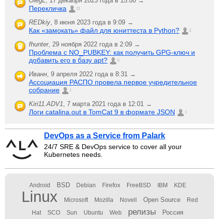
OlegL
,
17 декабря 2023 года в 15:00 →
Перекличка
21
REDkiy
,
8 июня 2023 года в 9:09 →
Как «замокать» файл для юниттеста в Python?
2
fhunter
,
29 ноября 2022 года в 2:09 →
Проблема с NO_PUBKEY: как получить GPG-ключ и
добавить его в базу apt?
6
Иванн
,
9 апреля 2022 года в 8:31 →
Ассоциация РАСПО провела первое учредительное
собрание
1
Kiri11.ADV1
,
7 марта 2021 года в 12:01 →
Логи catalina.out в TomCat 9 в формате JSON
1
DevOps as a Service from Palark
24/7 SRE & DevOps service to cover all your
Kubernetes needs.
BSD
Android
Debian
Firefox
FreeBSD
IBM
KDE
Linux
Open Source
Microsoft
Mozilla
Novell
Red
релизы
Россия
Hat
SCO
Sun
Ubuntu
Web