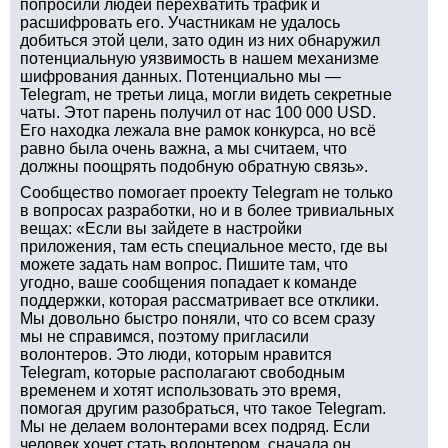
попросили людей перехватить трафик и
расшифровать его. Участникам не удалось
добиться этой цели, зато один из них обнаружил
потенциальную уязвимость в нашем механизме
шифрования данных. Потенциально мы —
Telegram, не третьи лица, могли видеть секретные
чаты. Этот парень получил от нас 100 000 USD.
Его находка лежала вне рамок конкурса, но всё
равно была очень важна, а мы считаем, что
должны поощрять подобную обратную связь».
Сообщество помогает проекту Telegram не только
в вопросах разработки, но и в более тривиальных
вещах: «Если вы зайдете в настройки
приложения, там есть специальное место, где вы
можете задать нам вопрос. Пишите там, что
угодно, ваше сообщения попадает к команде
поддержки, которая рассматривает все отклики.
Мы довольно быстро поняли, что со всем сразу
мы не справимся, поэтому пригласили
волонтеров. Это люди, которым нравится
Telegram, которые располагают свободным
временем и хотят использовать это время,
помогая другим разобраться, что такое Telegram.
Мы не делаем волонтерами всех подряд. Если
человек хочет стать волонтером, сначала он