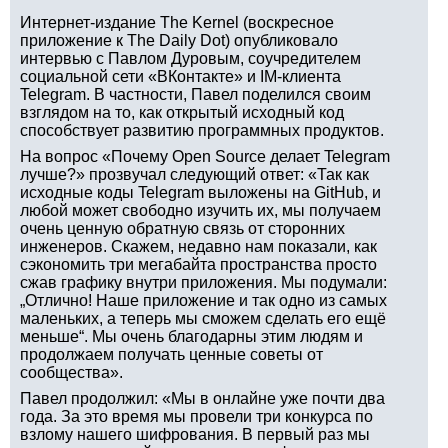
Интернет-издание The Kernel (воскресное
приложение к The Daily Dot) опубликовало
интервью с Павлом Дуровым, соучредителем
социальной сети «ВКонтакте» и IM-клиента
Telegram. В частности, Павел поделился своим
взглядом на то, как открытый исходный код
способствует развитию программных продуктов.
На вопрос «Почему Open Source делает Telegram
лучше?» прозвучал следующий ответ: «Так как
исходные коды Telegram выложены на GitHub, и
любой может свободно изучить их, мы получаем
очень ценную обратную связь от сторонних
инженеров. Скажем, недавно нам показали, как
сэкономить три мегабайта пространства просто
сжав графику внутри приложения. Мы подумали:
„Отлично! Наше приложение и так одно из самых
маленьких, а теперь мы сможем сделать его ещё
меньше“. Мы очень благодарны этим людям и
продолжаем получать ценные советы от
сообщества».
Павел продолжил: «Мы в онлайне уже почти два
года. За это время мы провели три конкурса по
взлому нашего шифрования. В первый раз мы