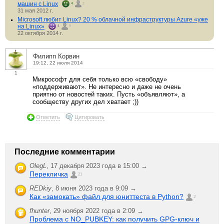
машин с Linux
4
2
31 мая 2012 г.
Microsoft любит Linux? 20 % облачной инфраструктуры Azure «уже
на Linux»
4
9
22 октября 2014 г.
Филипп Корвин
19:12, 22 июля 2014
1
Микрософт для себя только всю «свободу»
«поддерживают». Не интересно и даже не очень
приятно от новостей таких. Пусть «объявляют», а
сообществу других дел хватает ;))
Ответить
Цитировать
Последние комментарии
OlegL
,
17 декабря 2023 года в 15:00 →
Перекличка
21
REDkiy
,
8 июня 2023 года в 9:09 →
Как «замокать» файл для юниттеста в Python?
2
fhunter
,
29 ноября 2022 года в 2:09 →
Проблема с NO_PUBKEY: как получить GPG-ключ и