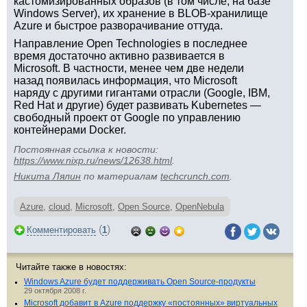
кастомизированных образов (в том числе, на базе
Windows Server), их хранение в BLOB-хранилище
Azure и быстрое разворачивание оттуда.
Направление Open Technologies в последнее
время достаточно активно развивается в
Microsoft. В частности, менее чем две недели
назад появилась информация, что Microsoft
наряду с другими гигантами отрасли (Google, IBM,
Red Hat и другие) будет развивать Kubernetes —
свободный проект от Google по управлению
контейнерами Docker.
Постоянная ссылка к новости:
https://www.nixp.ru/news/12638.html
.
Никита Лялин
по материалам
techcrunch.com
.
Azure
,
cloud
,
Microsoft
,
Open Source
,
OpenNebula
(
)
Комментировать
1
Читайте также в новостях:
Windows Azure будет поддерживать Open Source-продукты
29 октября 2008 г.
Microsoft добавит в Azure поддержку «постоянных» виртуальных