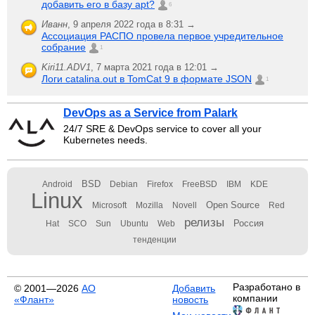
добавить его в базу apt?
6
Иванн
,
9 апреля 2022 года в 8:31 →
Ассоциация РАСПО провела первое учредительное
собрание
1
Kiri11.ADV1
,
7 марта 2021 года в 12:01 →
Логи catalina.out в TomCat 9 в формате JSON
1
DevOps as a Service from Palark
24/7 SRE & DevOps service to cover all your
Kubernetes needs.
BSD
Android
Debian
Firefox
FreeBSD
IBM
KDE
Linux
Open Source
Microsoft
Mozilla
Novell
Red
релизы
Россия
Hat
SCO
Sun
Ubuntu
Web
тенденции
Разработано в
© 2001—2026
АО
Добавить
компании
«Флант»
новость