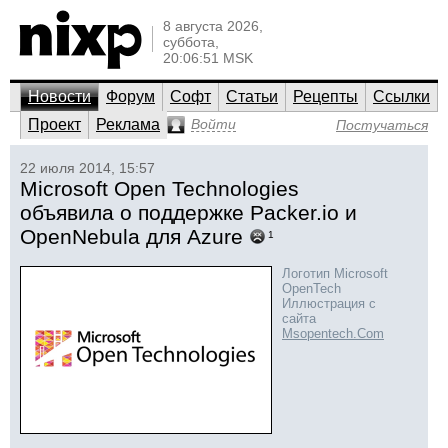
8 августа 2026,
суббота,
20:06:51 MSK
Новости
Форум
Софт
Статьи
Рецепты
Ссылки
Проект
Реклама
Войти
Постучаться
22 июля 2014, 15:57
Microsoft Open Technologies
объявила о поддержке Packer.io и
OpenNebula для Azure
1
Логотип Microsoft
OpenTech
Иллюстрация с
сайта
Msopentech.Com