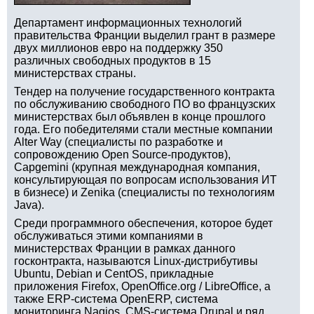
Департамент информационных технологий
правительства Франции выделил грант в размере
двух миллионов евро на поддержку 350
различных свободных продуктов в 15
министерствах страны.
Тендер на получение государственного контракта
по обслуживанию свободного ПО во французских
министерствах был объявлен в конце прошлого
года. Его победителями стали местные компании
Alter Way (специалисты по разработке и
сопровождению Open Source-продуктов),
Capgemini (крупная международная компания,
консультирующая по вопросам использования ИТ
в бизнесе) и Zenika (специалисты по технологиям
Java).
Среди программного обеспечения, которое будет
обслуживаться этими компаниями в
министерствах Франции в рамках данного
госконтракта, называются Linux-дистрибутивы
Ubuntu, Debian и CentOS, прикладные
приложения Firefox, OpenOffice.org / LibreOffice, а
также ERP-система OpenERP, система
мониторинга Nagios, CMS-система Drupal и ряд