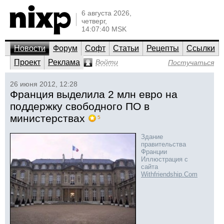
6 августа 2026,
четверг,
14:07:40 MSK
Новости
Форум
Софт
Статьи
Рецепты
Ссылки
Проект
Реклама
Войти
Постучаться
26 июня 2012, 12:28
Франция выделила 2 млн евро на
поддержку свободного ПО в
министерствах
5
Здание
правительства
Франции
Иллюстрация с
сайта
Withfriendship.Com