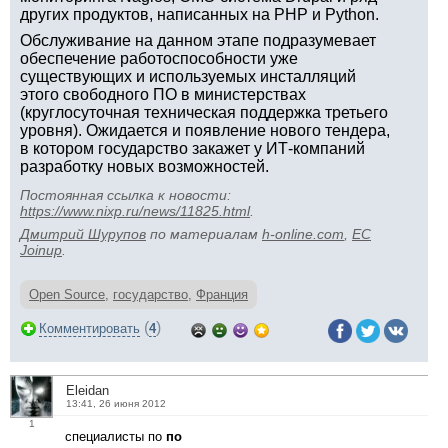
других продуктов, написанных на PHP и Python.
Обслуживание на данном этапе подразумевает
обеспечение работоспособности уже
существующих и используемых инсталляций
этого свободного ПО в министерствах
(круглосуточная техническая поддержка третьего
уровня). Ожидается и появление нового тендера,
в котором государство закажет у ИТ-компаний
разработку новых возможностей.
Постоянная ссылка к новости:
https://www.nixp.ru/news/11825.html
.
Дмитрий Шурупов
по материалам
h-online.com
,
EC
Joinup
.
Open Source
,
государство
,
Франция
(
)
Комментировать
4
Eleidan
13:41, 26 июня 2012
1
специалисты по
по