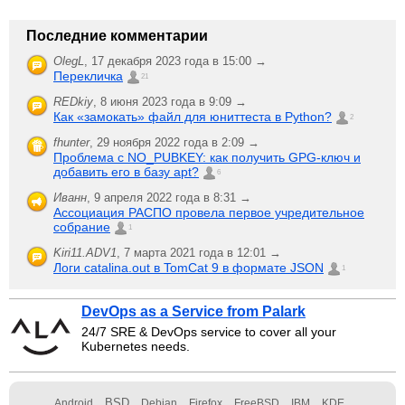
Последние комментарии
OlegL
,
17 декабря 2023 года в 15:00 →
Перекличка
21
REDkiy
,
8 июня 2023 года в 9:09 →
Как «замокать» файл для юниттеста в Python?
2
fhunter
,
29 ноября 2022 года в 2:09 →
Проблема с NO_PUBKEY: как получить GPG-ключ и
добавить его в базу apt?
6
Иванн
,
9 апреля 2022 года в 8:31 →
Ассоциация РАСПО провела первое учредительное
собрание
1
Kiri11.ADV1
,
7 марта 2021 года в 12:01 →
Логи catalina.out в TomCat 9 в формате JSON
1
DevOps as a Service from Palark
24/7 SRE & DevOps service to cover all your
Kubernetes needs.
BSD
Android
Debian
Firefox
FreeBSD
IBM
KDE