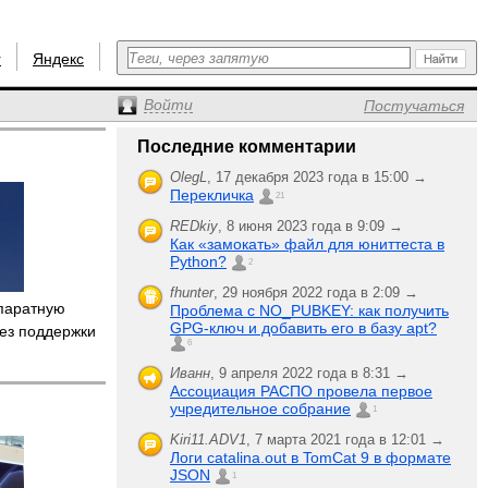
r
Яндекс
Войти
Постучаться
Последние комментарии
OlegL
,
17 декабря 2023 года в 15:00 →
Перекличка
21
REDkiy
,
8 июня 2023 года в 9:09 →
Как «замокать» файл для юниттеста в
Python?
2
fhunter
,
29 ноября 2022 года в 2:09 →
паратную
Проблема с NO_PUBKEY: как получить
GPG-ключ и добавить его в базу apt?
без поддержки
6
Иванн
,
9 апреля 2022 года в 8:31 →
Ассоциация РАСПО провела первое
учредительное собрание
1
Kiri11.ADV1
,
7 марта 2021 года в 12:01 →
Логи catalina.out в TomCat 9 в формате
JSON
1