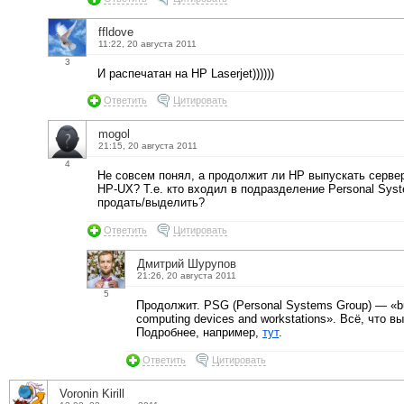
ffldove
11:22, 20 августа 2011
3
И распечатан на HP Laserjet))))))
Ответить
Цитировать
mogol
21:15, 20 августа 2011
4
Не совсем понял, а продолжит ли HP выпускать серве
HP-UX? Т.е. кто входил в подразделение Personal Syst
продать/выделить?
Ответить
Цитировать
Дмитрий Шурупов
21:26, 20 августа 2011
5
Продолжит. PSG (Personal Systems Group) — «b
computing devices and workstations». Всё, что в
Подробнее, например,
тут
.
Ответить
Цитировать
Voronin Kirill