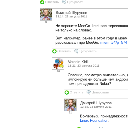
Ответить
Цитировать
Дмитрий Шурупов
13:14, 23 августа 2011
9
Не хороните MeeGo. Intel заинтересован
не только на словах.
Вот, например, ранее в этом году в моем
рассказывал про MeeGo:
miem.tv/?p=574
Ответить
Цитировать
Voronin Kirill
13:21, 23 августа 2011
10
Спасибо, посмотрю обязательно, 
импонирую ей больше чем андройд
чем принадлежит Nokia?
Ответить
Цитировать
Дмитрий Шурупов
13:34, 23 августа 2011
11
Во-первых, принадлежност
Linux Foundation
.