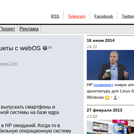
RSS
Telegram
Facebook
Twitte
Проект
Реклама
16 июня 2014
14:11
ншеты с webOS
10
hgear.Com
HP
развивает
новую ап
архитектуру для Linux 
Windows
3
6
т выпускать смартфоны и
27 февраля 2013
ной системы на базе ядра
13:02
в HP ожиданий. Когда-то в
бильную операционную систему