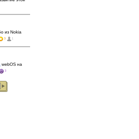
o из Nokia
3
1
ь
webOS на
3