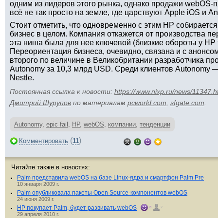
одним из лидеров этого рынка, однако продажи webOS-п
всё не так просто на земле, где царствуют Apple iOS и An
Стоит отметить, что одновременно с этим HP собираетс
бизнес в целом. Компания откажется от производства п
эта ниша была для нее ключевой (близкие обороты у HP т
Переориентация бизнеса, очевидно, связана и с анонс
второго по величине в Великобритании разработчика пр
Autonomy за 10,3 млрд USD. Среди клиентов Autonomy — 
Nestle.
Постоянная ссылка к новости:
https://www.nixp.ru/news/11347.h
Дмитрий Шурупов
по материалам
pcworld.com
,
sfgate.com
.
Autonomy
,
epic fail
,
HP
,
webOS
,
компании
,
тенденции
(
)
Комментировать
11
Читайте также в новостях:
Palm представила webOS на базе Linux-ядра и смартфон Palm Pre
10 января 2009 г.
Palm опубликовала пакеты Open Source-компонентов webOS
24 июня 2009 г.
HP покупает Palm, будет развивать webOS
3
2
29 апреля 2010 г.