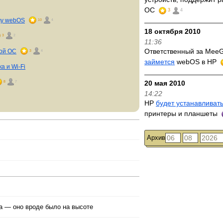
ОС
3
4
му webOS
10
4
18 октября 2010
3
2
11:36
Ответственный за MeeG
той ОС
3
4
займется
webOS в HP
а и Wi-Fi
8
7
20 мая 2010
14:22
HP
будет устанавливат
принтеры и планшеты
Архив
а — оно вроде было на высоте