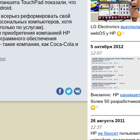
ланшета TouchPad показали, что
droid.
я всерьез реформировать свой
ерсональных компьютеров, хотя
LG Electronics
выкупил
олько по услугам).
ом приобретения компанией HP
webOS у HP
2
ограммного обеспечения
такие компании, как Coca-Cola и
5 октября 2012
12:07
tml
.
Внезапно: HP
нанимае
более 50 разработчико
5
26 августа 2011
12:37
HP
не бросит
пользова
устройств, поддержит р