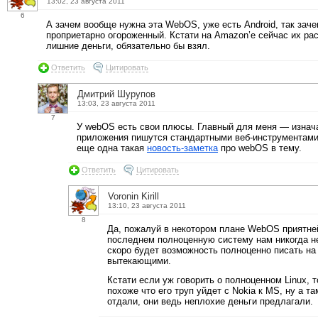
13:02, 23 августа 2011
6
А зачем вообще нужна эта WebOS, уже есть Android, так заче
проприетарно огороженный. Кстати на Amazon’е сейчас их рас
лишние деньги, обязательно бы взял.
Ответить
Цитировать
Дмитрий Шурупов
13:03, 23 августа 2011
7
У webOS есть свои плюсы. Главный для меня — изнача
приложения пишутся стандартными веб-инструментами 
еще одна такая
новость-заметка
про webOS в тему.
Ответить
Цитировать
Voronin Kirill
13:10, 23 августа 2011
8
Да, пожалуй в некотором плане WebOS приятней 
последнем полноценную систему нам никогда не 
скоро будет возможность полноценно писать на 
вытекающими.
Кстати если уж говорить о полноценном Linux, 
похоже что его труп уйдет с Nokia к MS, ну а т
отдали, они ведь неплохие деньги предлагали.