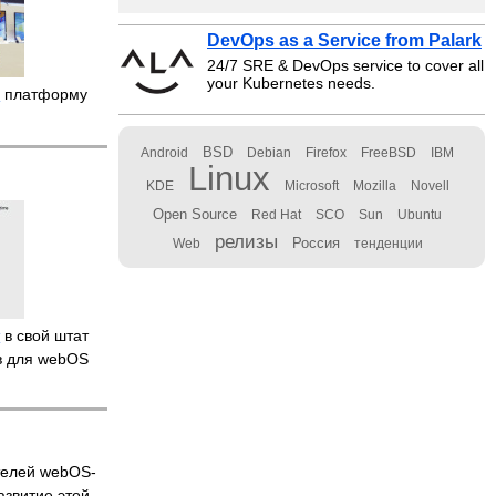
DevOps as a Service from Palark
24/7 SRE & DevOps service to cover all
your Kubernetes needs.
а
платформу
BSD
Android
Debian
Firefox
FreeBSD
IBM
Linux
KDE
Microsoft
Mozilla
Novell
Open Source
Red Hat
SCO
Sun
Ubuntu
релизы
Россия
Web
тенденции
т
в свой штат
в для webOS
телей webOS-
азвитие этой