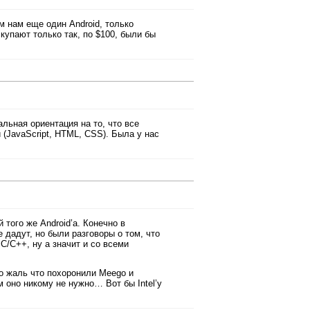
м нам еще один Android, только
купают только так, по $100, были бы
льная ориентация на то, что все
(JavaScript, HTML, CSS). Была у нас
того же Android’а. Конечно в
дадут, но были разговоры о том, что
C/C++, ну а значит и со всеми
то жаль что похоронили Meego и
ам оно никому не нужно… Вот бы Intel’у