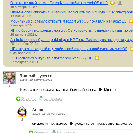
Ответственный за MeeGo из Nokia займется webOS в HP
3
1
18 октября 2010 г.
Опубликован список из 10 причин полюбить мобильную Linux-платфор
13 мая 2011 г.
Мобильную систему с открытым кодом webOS показали на часах LG
9 января 2015 г.
HP не бросит пользователей webOS-устройств, поддержит развитие э
26 августа 2011 г.
Android-порт от CyanogenMod для HP TouchPad получил поддержку звук
20 сентября 2011 г.
HP откроет исходный код мобильной операционной системы webOS
9 декабря 2011 г.
LG Electronics выкупила платформу webOS у HP
2
27 февраля 2013 г.
Дмитрий Шурупов
12:45, 19 августа 2011
1
Текст этой новости, кстати, был набран на HP Mini ;-)
Ответить
Цитировать
Антон
13:04, 19 августа 2011
2
символично. жалко НР уходить от производства желез
Ответить
Цитировать