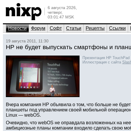
6 августа 2026,
четверг,
03:01:47 MSK
Новости
Форум
Софт
Статьи
Рецепты
Ссылки
19 августа 2011, 11:30
HP не будет выпускать смартфоны и пла
Презентация HP TouchPad
Иллюстрация с сайта
Slas
Вчера компания HP объявила о том, что больше не буде
планшеты под управлением своей мобильной операцион
Linux — webOS.
Очевидно, что webOS не оправдала возложенных на нее 
амбициозные планы компании входило сделать свою мо