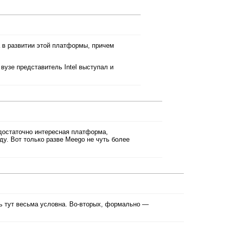
а в развитии этой платформы, причем
 вузе представитель Intel выступал и
достаточно интересная платформа,
у. Вот только разве Meego не чуть более
ь тут весьма условна. Во-вторых, формально —