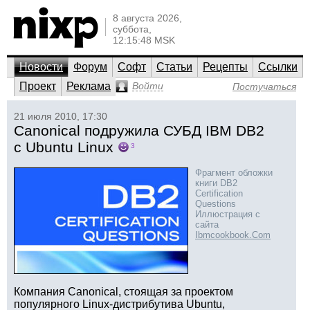
8 августа 2026,
суббота,
12:15:48 MSK
Новости
Форум
Софт
Статьи
Рецепты
Ссылки
Проект
Реклама
Войти
Постучаться
21 июля 2010, 17:30
Canonical подружила СУБД IBM DB2
с Ubuntu Linux
3
Фрагмент обложки
книги DB2
Certification
Questions
Иллюстрация с
сайта
Ibmcookbook.Com
Компания Canonical, стоящая за проектом
популярного Linux-дистрибутива Ubuntu,