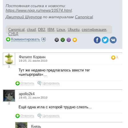
Постоянная ссылка к новости:
https://www.nixp.ru/news/10574.html
.
Дмитрий Шурупов
по материалам
Canonical
.
Canonical
,
cloud
,
DB2
,
IBM
,
Linux
,
Ubuntu
,
сертификация
,
СУБД
(
)
Комментировать
4
Филипп Корвин
1
19:25, 21 июля 2010
1
Тут же недавно предлагалось ввести тег
«ынтырпрайз»…
Ответить
Цитировать
apollo2k4
19:45, 21 июля 2010
2
Ещё одна игла с которой трудно слезть…
Ответить
Цитировать
Князь