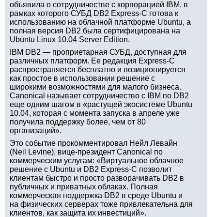
объявила о сотрудничестве с корпорацией IBM, в
рамках которого СУБД DB2 Express-C готова к
использованию на облачной платформе Ubuntu, а
полная версия DB2 была сертифицирована на
Ubuntu Linux 10.04 Server Edition.
IBM DB2 — проприетарная СУБД, доступная для
различных платформ. Ее редакция Express-C
распространяется бесплатно и позиционируется
как простое в использовании решение с
широкими возможностями для малого бизнеса.
Canonical называет сотрудничество с IBM по DB2
еще одним шагом в «растущей экосистеме Ubuntu
10.04, которая с момента запуска в апреле уже
получила поддержку более, чем от 80
организаций».
Это событие прокомментировал Нейл Левайн
(Neil Levine), вице-президент Canonical по
коммерческим услугам: «Виртуальное облачное
решение с Ubuntu и DB2 Express-C позволит
клиентам быстро и просто разворачивать DB2 в
публичных и приватных облаках. Полная
коммерческая поддержка DB2 в среде Ubuntu и
на физических серверах тоже привлекательна для
клиентов, как защита их инвестиций».