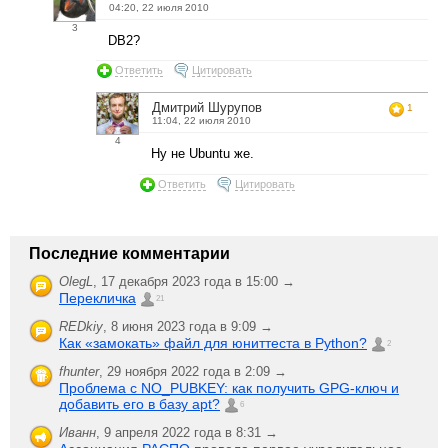
04:20, 22 июля 2010
3
DB2?
Ответить
Цитировать
Дмитрий Шурупов
1
11:04, 22 июля 2010
4
Ну не Ubuntu же.
Ответить
Цитировать
Последние комментарии
OlegL
,
17 декабря 2023 года в 15:00 →
Перекличка
21
REDkiy
,
8 июня 2023 года в 9:09 →
Как «замокать» файл для юниттеста в Python?
2
fhunter
,
29 ноября 2022 года в 2:09 →
Проблема с NO_PUBKEY: как получить GPG-ключ и
добавить его в базу apt?
6
Иванн
,
9 апреля 2022 года в 8:31 →