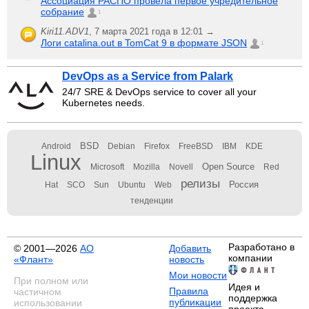
Ассоциация РАСПО провела первое учредительное
собрание
1
Kiri11.ADV1
,
7 марта 2021 года в 12:01 →
Логи catalina.out в TomCat 9 в формате JSON
1
DevOps as a Service from Palark
24/7 SRE & DevOps service to cover all your
Kubernetes needs.
BSD
Android
Debian
Firefox
FreeBSD
IBM
KDE
Linux
Open Source
Microsoft
Mozilla
Novell
Red
релизы
Россия
Hat
SCO
Sun
Ubuntu
Web
тенденции
Разработано в
© 2001—2026
АО
Добавить
компании
«Флант»
новость
Мои новости
При полном или
Идея и
Правила
частичном
поддержка
публикации
использовании