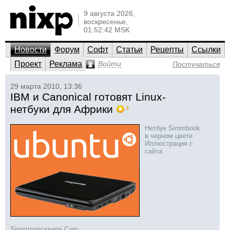
9 августа 2026,
воскресенье,
01:52:42 MSK
Новости
Форум
Софт
Статьи
Рецепты
Ссылки
Проект
Реклама
Войти
Постучаться
29 марта 2010, 13:36
IBM и Canonical готовят Linux-
нетбуки для Африки
3
Нетбук Simmbook
в черном цвете
Иллюстрация с
сайта
Simmtronicssemi.Com