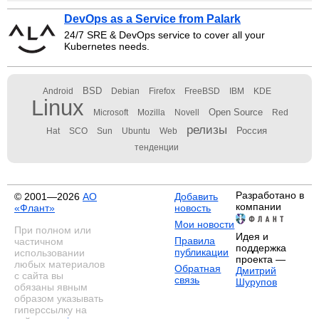
DevOps as a Service from Palark
24/7 SRE & DevOps service to cover all your
Kubernetes needs.
BSD
Android
Debian
Firefox
FreeBSD
IBM
KDE
Linux
Open Source
Microsoft
Mozilla
Novell
Red
релизы
Россия
Hat
SCO
Sun
Ubuntu
Web
тенденции
Разработано в
© 2001—2026
АО
Добавить
компании
«Флант»
новость
Мои новости
При полном или
Идея и
Правила
частичном
поддержка
публикации
использовании
проекта —
любых материалов
Обратная
Дмитрий
с сайта вы
связь
Шурупов
обязаны явным
образом указывать
гиперссылку на