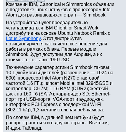
Компании IBM, Canonical и Simmtronics объявили
о подготовке Linux-нетбуков с процессором Intel
Atom для развивающихся стран — Simmbook.
На устройства будет предварительно
устанавливаться IBM Client for Smart Work —
дистрибутив на основе Ubuntu Netbook Remix с
Lotus Symphony
. Этот дистрибутив
позиционируется как клиентское решение для
работы в рамках облака. Первые модели
Simmbook будут доступны для Африки, а их
стоимость составит 190 USD.
Технические характеристики Simmbook таковы:
10,1-дюймовый дисплей (разрешение — 1024 на
600); процессор Intel Atom N270 с тактовой
частотой 1,6 ГГц; чипсет Mobile Intel 82945GSE и
контроллер ICH7M; 1 Гб RAM (DDR2); жесткий
диск на 160 Гб (SATA); кард-ридер SD; Ethernet-
порт, три USB-порта, VGA-порт и аудиоджек,
интерфейс PCI-Express с поддержкой Wi-Fi
(802.11 b/g); 1,3-мегапиксельная веб-камера.
По словам IBM, в дальнейшем нетбуки будут
распространяться и в другие страны: Вьетнам,
Индия, Тайланд.