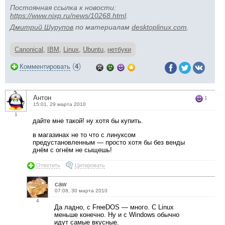
Постоянная ссылка к новости:
https://www.nixp.ru/news/10268.html
.
Дмитрий Шурупов
по материалам
desktoplinux.com
.
Canonical
,
IBM
,
Linux
,
Ubuntu
,
нетбуки
(
)
Комментировать
4
Антон
1
15:01, 29 марта 2010
1
дайте мне такой! ну хотя бы купить.
в магазинах не то что с линуксом
предустановленным — просто хотя бы без венды
днём с огнём не сыщешь!
Ответить
Цитировать
caw
07:08, 30 марта 2010
4
Да ладно, с FreeDOS — много. С Linux
меньше конечно. Ну и с Windows обычно
идут самые вкусные.