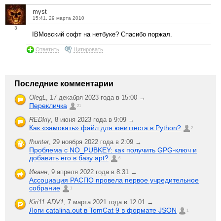
myst
15:41, 29 марта 2010
3
IBMовский софт на нетбуке? Спасибо поржал.
Ответить
Цитировать
Последние комментарии
OlegL
,
17 декабря 2023 года в 15:00 →
Перекличка
21
REDkiy
,
8 июня 2023 года в 9:09 →
Как «замокать» файл для юниттеста в Python?
2
fhunter
,
29 ноября 2022 года в 2:09 →
Проблема с NO_PUBKEY: как получить GPG-ключ и
добавить его в базу apt?
6
Иванн
,
9 апреля 2022 года в 8:31 →
Ассоциация РАСПО провела первое учредительное
собрание
1
Kiri11.ADV1
,
7 марта 2021 года в 12:01 →
Логи catalina.out в TomCat 9 в формате JSON
1