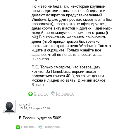
Но и это не беда, т.к. некоторые крупные
производители выполняют свой «долг» и
делают возврат за предустановленный
Windows (даже для простых смертных, и без
проволочек), просто это не афишируется,
дабы кроме энтузиастов и других «идейных»
людей, не ломанулось к ним пол-страны ((
ой;) !) с корыстным желанием сэкономить
денег (чтоб прийдя домой быстренько
поставить контрафактную Windows). Так что
ищите и обрящите. Только узнайте все
заранее, чтоб не попасть впросак из-за
ньюансов.
П.С. Только смотрите, что возвращать
хотите. За HomeBasic версии может
получиться гривен 40 :), за такие деньги
можна и лицензию взять. В жизни всякое
бывает.
Ответить
Цитировать
ungzd
15:24, 29 марта 2010
2
В России будут за 500$.
Ответить
Цитировать