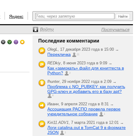
r
Яндекс
Войти
Постучаться
Последние комментарии
OlegL
,
17 декабря 2023 года в 15:00 →
Перекличка
21
REDkiy
,
8 июня 2023 года в 9:09 →
Как «замокать» файл для юниттеста в
Python?
2
fhunter
,
29 ноября 2022 года в 2:09 →
Проблема с NO_PUBKEY: как получить
GPG-ключ и добавить его в базу apt?
6
Иванн
,
9 апреля 2022 года в 8:31 →
Ассоциация РАСПО провела первое
учредительное собрание
1
Kiri11.ADV1
,
7 марта 2021 года в 12:01 →
Логи catalina.out в TomCat 9 в формате
JSON
1