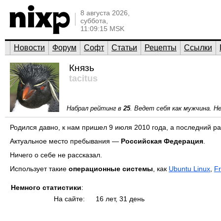
8 августа 2026,
суббота,
11:09:15 MSK
Новости
Форум
Софт
Статьи
Рецепты
Ссылки
Князь
tacitus
Набрал рейтинг в
25
. Ведет себя как мужчина. 
Родился давно, к нам пришел 9 июля 2010 года, а последний р
Актуальное место пребывания —
Российская Федерация
.
Ничего о себе не рассказал.
Использует такие
операционные системы
, как
Ubuntu Linux
,
F
Немного статистики
:
На сайте:
16 лет, 31 день