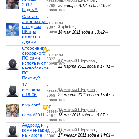
Дмитрий Шурупов
,
ответили
2012
30 января 2012 года в 18:54
2768
Годом!!!
прочитали
Слетает
4
авторизация
ответили
на одном
splinter
,
2807
ПК при
прочитали
10 мая 2011 года в 13:42
входе на
другом.
Сторонники
7
6
свободного
ответили
ПО сами
3322
Дмитрий Шурупов
,
используют
прочитали
22 марта 2011 года в 17:41
несвободное
ПО.
Почему?
17
3
февраля
Дмитрий Шурупов
,
ответили
в 19:06
22 марта 2011 года в 15:47
2958
прочитали
nixp.conf
37
8
—
Дмитрий Шурупов
,
ответили
весна/2011
18 мая 2011 года в 16:07
8167
прочитали
Андроид и
1
комментарии
Дмитрий Шурупов
,
ответил
на никспе
17 января 2011 года в 14:01
3000