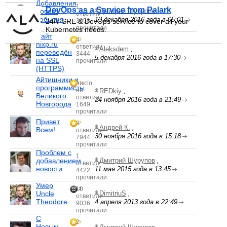
Добавления
1
DevOps as a Service from Palark
нового
Дмитрий Шурупов
,
ответил
события
13 декабря 2016 года в 05:01
24/7 SRE & DevOps service to cover all your
3058
прочитали
Kubernetes needs.
Сайт
4
3
nixp.ru
ответили
Aleksdem
,
переведён
3444
5 декабря 2016 года в 17:30
на SSL
прочитали
(HTTPS)
Айтишники и
никто
1
программисты
не
REDkiy
,
Великого
ответил
24 ноября 2016 года в 21:49
Новгорода
1649
прочитали
Привет
9
2
Андрей К.
,
Всем!
ответили
30 ноября 2016 года в 15:18
7944
прочитали
Проблем с
1
добавлением
Дмитрий Шурупов
,
ответил
новости
11 мая 2015 года в 13:45
4422
прочитали
Умер
10
2
Uncle
DimitriuS
,
ответили
Theodore
4 апреля 2013 года в 22:49
9036
прочитали
С
2
5
Новым