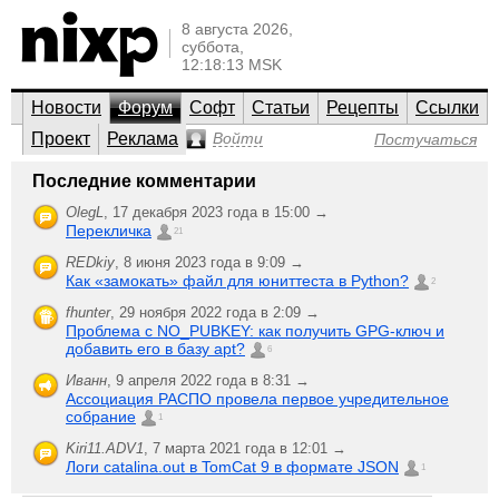
8 августа 2026,
суббота,
12:18:13 MSK
Новости
Форум
Софт
Статьи
Рецепты
Ссылки
Проект
Реклама
Войти
Постучаться
nixp.ru
Последние комментарии
Et cetera
OlegL
,
17 декабря 2023 года в 15:00 →
Перекличка
Life goes on here, day after day…
21
REDkiy
,
8 июня 2023 года в 9:09 →
;-)
Создать
Как «замокать» файл для юниттеста в Python?
Последняя активность
2
новую тему
fhunter
,
29 ноября 2022 года в 2:09 →
Nixp
6
Проблема с NO_PUBKEY: как получить GPG-ключ и
fhunter
,
замерзает?
ответили
добавить его в базу apt?
6
23 мая 2020 года в 03:34
15847
прочитали
Иванн
,
9 апреля 2022 года в 8:31 →
В правом
Ассоциация РАСПО провела первое учредительное
никто
столбце
собрание
не
1
теперь
Дмитрий Шурупов
,
ответил
показываются
1761
Kiri11.ADV1
,
7 марта 2021 года в 12:01 →
16 октября 2017 года в 19:21
похожие
прочитал
Логи catalina.out в TomCat 9 в формате JSON
1
новости