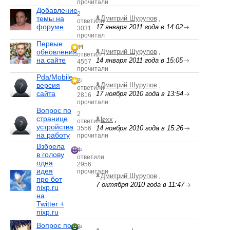
прочитали
Добавление
2
темы на
Дмитрий Шурупов
,
ответили
форуме
17 января 2011 года в 14:02
3031
прочитал
Первые
41
5
обновления
Дмитрий Шурупов
,
ответил
на сайте
14 января 2011 года в 15:05
4557
прочитали
Pda/Mobile-
2
2
версия
Дмитрий Шурупов
,
ответили
сайта
17 ноября 2010 года в 13:54
2816
прочитали
Вопрос по
2
странице
lexx
,
ответили
устройства
14 ноября 2010 года в 15:26
3556
на работу
прочитали
Взбрела
4
2
в голову
ответили
одна
2956
идея
прочитали
Дмитрий Шурупов
,
про бот
7 октября 2010 года в 11:47
nixp.ru
на
Twitter +
nixp.ru
Вопрос по
9
2