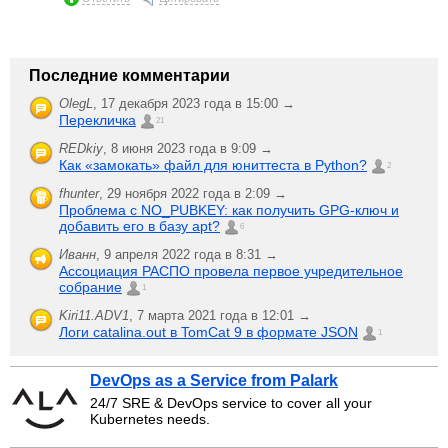
Последние комментарии
OlegL
,
17 декабря 2023 года в 15:00 →
Перекличка
21
REDkiy
,
8 июня 2023 года в 9:09 →
Как «замокать» файл для юниттеста в Python?
2
fhunter
,
29 ноября 2022 года в 2:09 →
Проблема с NO_PUBKEY: как получить GPG-ключ и
добавить его в базу apt?
6
Иванн
,
9 апреля 2022 года в 8:31 →
Ассоциация РАСПО провела первое учредительное
собрание
1
Kiri11.ADV1
,
7 марта 2021 года в 12:01 →
Логи catalina.out в TomCat 9 в формате JSON
1
DevOps as a Service from Palark
24/7 SRE & DevOps service to cover all your
Kubernetes needs.