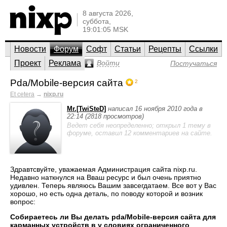
8 августа 2026,
суббота,
19:01:05 MSK
Новости
Форум
Софт
Статьи
Рецепты
Ссылки
Проект
Реклама
Войти
Постучаться
Pda/Mobile-версия сайта
2
Et cetera
→
nixp.ru
Mr.[TwiSteD]
написал 16 ноября 2010 года в
22:14 (2818 просмотров)
Ведет себя неопределенно; открыл 1 тему в
форуме, оставил 12 комментариев на сайте.
Здравтсвуйте, уважаемая Администрация сайта nixp.ru.
Недавно наткнулся на Вваш ресурс и был очень приятно
удивлен. Теперь являюсь Вашим завсегдатаем. Все вот у Вас
хорошо, но есть одна деталь, по поводу которой и возник
вопрос:
Собираетесь ли Вы делать pda/Mobile-версия сайта для
карманных устройств в у словиях ограниченного