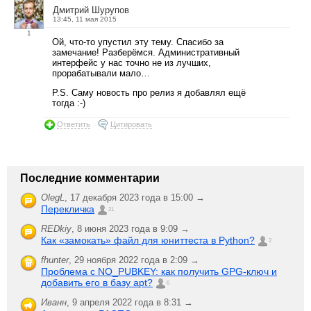
Дмитрий Шурупов
13:45, 11 мая 2015
1
Ой, что-то упустил эту тему. Спасибо за
замечание! Разберёмся. Административный
интерфейс у нас точно не из лучших,
прорабатывали мало…
P.S. Саму новость про релиз я добавлял ещё
тогда :-)
Ответить
Цитировать
Последние комментарии
OlegL
,
17 декабря 2023 года в 15:00 →
Перекличка
21
REDkiy
,
8 июня 2023 года в 9:09 →
Как «замокать» файл для юниттеста в Python?
2
fhunter
,
29 ноября 2022 года в 2:09 →
Проблема с NO_PUBKEY: как получить GPG-ключ и
добавить его в базу apt?
6
Иванн
,
9 апреля 2022 года в 8:31 →