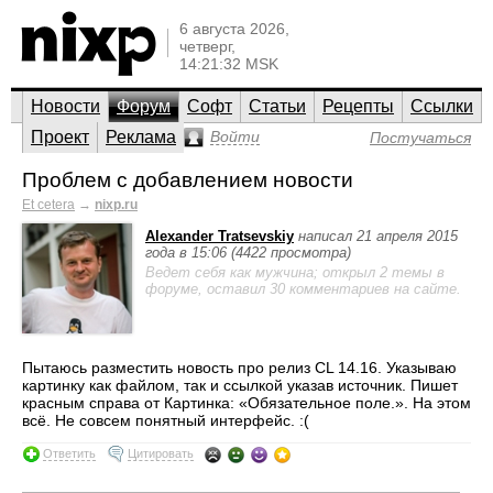
6 августа 2026,
четверг,
14:21:32 MSK
Новости
Форум
Софт
Статьи
Рецепты
Ссылки
Проект
Реклама
Войти
Постучаться
Проблем с добавлением новости
Et cetera
→
nixp.ru
Alexander Tratsevskiy
написал 21 апреля 2015
года в 15:06 (4422 просмотра)
Ведет себя как мужчина; открыл 2 темы в
форуме, оставил 30 комментариев на сайте.
Пытаюсь разместить новость про релиз CL 14.16. Указываю
картинку как файлом, так и ссылкой указав источник. Пишет
красным справа от Картинка: «Обязательное поле.». На этом
всё. Не совсем понятный интерфейс. :(
Ответить
Цитировать