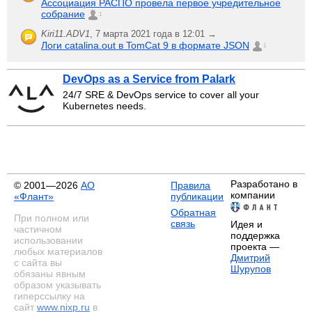
Ассоциация РАСПО провела первое учредительное
собрание
1
Kiri11.ADV1
,
7 марта 2021 года в 12:01 →
Логи catalina.out в TomCat 9 в формате JSON
1
DevOps as a Service from Palark
24/7 SRE & DevOps service to cover all your
Kubernetes needs.
Разработано в
© 2001—2026
АО
Правила
компании
«Флант»
публикации
Обратная
При полном или
связь
Идея и
частичном
поддержка
использовании
проекта —
любых материалов
Дмитрий
с сайта вы
Шурупов
обязаны явным
образом указывать
гиперссылку на
сайт
www.nixp.ru
в