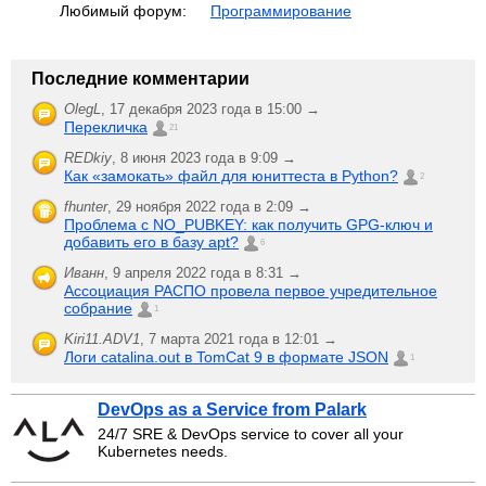
Любимый форум:
Программирование
Последние комментарии
OlegL
,
17 декабря 2023 года в 15:00 →
Перекличка
21
REDkiy
,
8 июня 2023 года в 9:09 →
Как «замокать» файл для юниттеста в Python?
2
fhunter
,
29 ноября 2022 года в 2:09 →
Проблема с NO_PUBKEY: как получить GPG-ключ и
добавить его в базу apt?
6
Иванн
,
9 апреля 2022 года в 8:31 →
Ассоциация РАСПО провела первое учредительное
собрание
1
Kiri11.ADV1
,
7 марта 2021 года в 12:01 →
Логи catalina.out в TomCat 9 в формате JSON
1
DevOps as a Service from Palark
24/7 SRE & DevOps service to cover all your
Kubernetes needs.