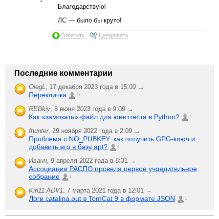
2
Благодарствую!
ЛС — было бы круто!
Ответить
Цитировать
Последние комментарии
OlegL
,
17 декабря 2023 года в 15:00 →
Перекличка
21
REDkiy
,
8 июня 2023 года в 9:09 →
Как «замокать» файл для юниттеста в Python?
2
fhunter
,
29 ноября 2022 года в 2:09 →
Проблема с NO_PUBKEY: как получить GPG-ключ и
добавить его в базу apt?
6
Иванн
,
9 апреля 2022 года в 8:31 →
Ассоциация РАСПО провела первое учредительное
собрание
1
Kiri11.ADV1
,
7 марта 2021 года в 12:01 →
Логи catalina.out в TomCat 9 в формате JSON
1