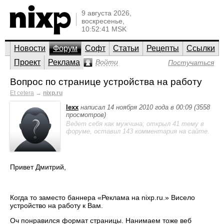
9 августа 2026,
воскресенье,
10:52:41 MSK
Новости
Форум
Софт
Статьи
Рецепты
Ссылки
Проект
Реклама
Войти
Постучаться
Вопрос по странице устройства на работу
Et cetera
→
nixp.ru
lexx
написал 14 ноября 2010 года в 00:09 (3558
просмотров)
Ведет себя как мужчина; открыл 41 тему в
форуме, оставил 143 комментария на сайте.
Привет Дмитрий,
Когда то заместо баннера «Реклама на nixp.ru.» Висело
устройство на работу к Вам.
Оч понравился формат страницы. Нанимаем тоже веб