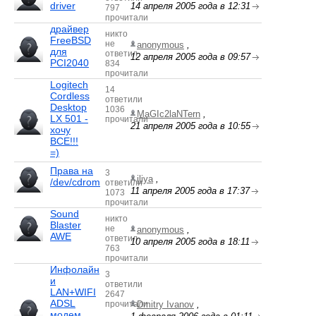
driver
14 апреля 2005 года в 12:31
797
прочитали
драйвер
никто
FreeBSD
не
anonymous
,
для
ответил
12 апреля 2005 года в 09:57
PCI2040
834
прочитали
Logitech
14
Cordless
ответили
Desktop
1036
MaGIc2laNTern
,
LX 501 -
прочитали
21 апреля 2005 года в 10:55
хочу
ВСЕ!!!
=)
Права на
3
iliya
,
/dev/cdrom
ответили
11 апреля 2005 года в 17:37
1073
прочитали
Sound
никто
Blaster
не
anonymous
,
AWE
ответил
10 апреля 2005 года в 18:11
763
прочитали
Инфолайн
3
и
ответили
LAN+WIFI
2647
ADSL
прочитали
Dmitry Ivanov
,
модем