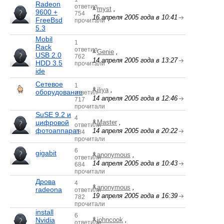
Radeon
ответил
myst
,
9600 +
754
16 апреля 2005 года в 10:41
FreeBsd
прочитали
5.3
Mobil
1
Rack
ответил
Genie
,
USB 2.0
762
14 апреля 2005 года в 13:27
HDD 3.5
прочитали
ide
Сетевое
1
iliya
,
оборудование
ответил
14 апреля 2005 года в 12:46
717
прочитали
SuSE 9.2 и
4
цифровой
Master
,
ответили
фотоаппарат
14 апреля 2005 года в 20:22
784
прочитали
6
gigabit
anonymous
,
ответили
14 апреля 2005 года в 10:43
684
прочитали
Дрова
4
anonymous
,
radeona
ответили
19 апреля 2005 года в 16:39
782
прочитали
install
6
Nvidia
johncook
,
ответили