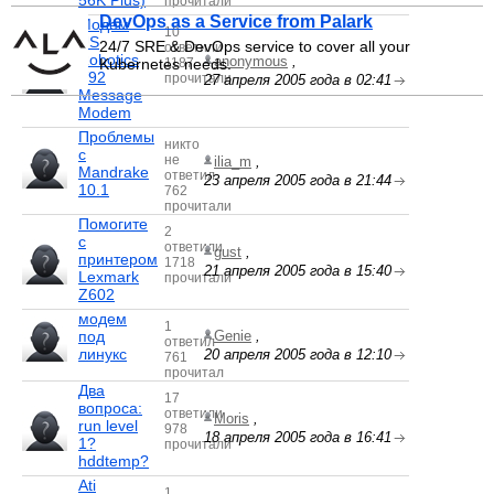
56K Plus)
прочитали
DevOps as a Service from Palark
Модем
10
US
24/7 SRE & DevOps service to cover all your
ответили
Robotics
anonymous
,
Kubernetes needs.
1187
V92
прочитали
27 апреля 2005 года в 02:41
Message
Modem
Проблемы
никто
с
не
ilia_m
,
Mandrake
ответил
23 апреля 2005 года в 21:44
10.1
762
прочитали
Помогите
2
с
ответили
gust
,
принтером
1718
21 апреля 2005 года в 15:40
Lexmark
прочитали
Z602
модем
1
под
Genie
,
ответил
линукс
20 апреля 2005 года в 12:10
761
прочитал
Два
17
вопроса:
ответили
Moris
,
run level
978
18 апреля 2005 года в 16:41
1?
прочитали
hddtemp?
Ati
1