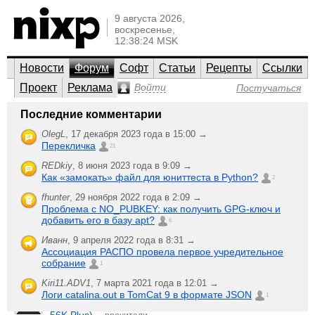
9 августа 2026,
воскресенье,
12:38:24 MSK
Новости
Форум
Софт
Статьи
Рецепты
Ссылки
Проект
Реклама
Войти
Постучаться
Аппаратное обеспечение
Последние комментарии
GNU/Linux, UNIX, Open Source
OlegL
,
17 декабря 2023 года в 15:00 →
Перекличка
Обсуждение проблем с использованием GNU/Linux и
21
UNIX-подобных систем и любого железа: ноутбуки и
нетбуки, аудио, видео, устройства ввода, беспроводная
REDkiy
,
8 июня 2023 года в 9:09 →
связь, мобильные устройства, носители данных и
Как «замокать» файл для юниттеста в Python?
файловые системы, принтеры / сканеры / МФУ.
2
fhunter
,
29 ноября 2022 года в 2:09 →
;-)
Создать
Проблема с NO_PUBKEY: как получить GPG-ключ и
Последняя активность
новую тему
добавить его в базу apt?
6
Проблема
Иванн
,
9 апреля 2022 года в 8:31 →
4
fly4life
,
с хардом
ответили
Ассоциация РАСПО провела первое учредительное
26 апреля 2005 года в 12:21
1375
собрание
1
прочитали
Проблема с
Kiri11.ADV1
,
7 марта 2021 года в 12:01 →
11
соединением
R_engel
,
Логи catalina.out в TomCat 9 в формате JSON
ответили
1
(Zyxel Omni
30 апреля 2005 года в 18:39
1073