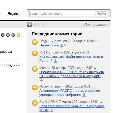
r
Яндекс
Войти
Постучаться
Последние комментарии
OlegL
,
17 декабря 2023 года в 15:00 →
Перекличка
21
риев на
REDkiy
,
8 июня 2023 года в 9:09 →
Как «замокать» файл для юниттеста в
Python?
2
 в последний
fhunter
,
29 ноября 2022 года в 2:09 →
Проблема с NO_PUBKEY: как получить
GPG-ключ и добавить его в базу apt?
6
Иванн
,
9 апреля 2022 года в 8:31 →
Ассоциация РАСПО провела первое
учредительное собрание
1
Kiri11.ADV1
,
7 марта 2021 года в 12:01 →
Логи catalina.out в TomCat 9 в формате
JSON
1