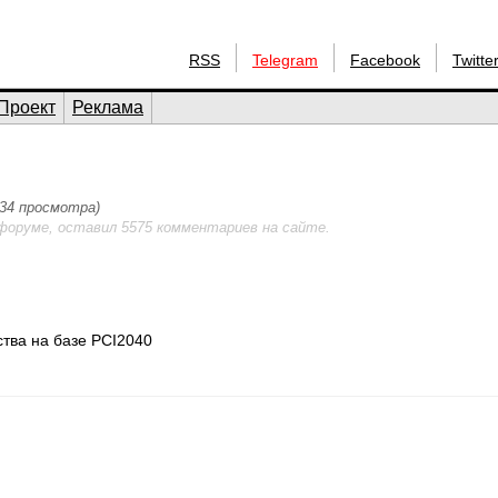
RSS
Telegram
Facebook
Twitte
Проект
Реклама
834 просмотра)
форуме, оставил 5575 комментариев на сайте.
тва на базе PCI2040