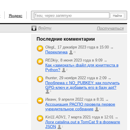
r
Яндекс
Войти
Постучаться
Последние комментарии
OlegL
,
17 декабря 2023 года в 15:00 →
Перекличка
21
REDkiy
,
8 июня 2023 года в 9:09 →
Как «замокать» файл для юниттеста в
Python?
2
fhunter
,
29 ноября 2022 года в 2:09 →
Проблема с NO_PUBKEY: как получить
GPG-ключ и добавить его в базу apt?
6
Иванн
,
9 апреля 2022 года в 8:31 →
Ассоциация РАСПО провела первое
учредительное собрание
1
Kiri11.ADV1
,
7 марта 2021 года в 12:01 →
Логи catalina.out в TomCat 9 в формате
JSON
1