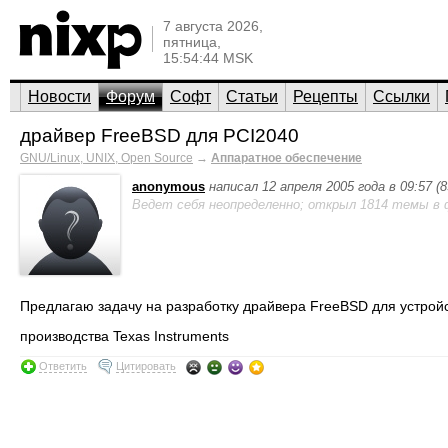
7 августа 2026,
пятница,
15:54:44 MSK
Новости
Форум
Софт
Статьи
Рецепты
Ссылки
драйвер FreeBSD для PCI2040
GNU/Linux, UNIX, Open Source
→
Аппаратное обеспечение
anonymous
написал 12 апреля 2005 года в 09:57 (
Ведет себя неопределенно; открыл 1814 темы в 
Предлагаю задачу на разработку драйвера FreeBSD для устройс
производства Texas Instruments
Ответить
Цитировать