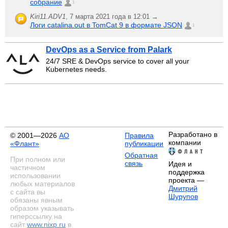
собрание
1
Kiri11.ADV1
,
7 марта 2021 года в 12:01 →
Логи catalina.out в TomCat 9 в формате JSON
1
DevOps as a Service from Palark
24/7 SRE & DevOps service to cover all your
Kubernetes needs.
Разработано в
© 2001—2026
АО
Правила
компании
«Флант»
публикации
Обратная
При полном или
связь
Идея и
частичном
поддержка
использовании
проекта —
любых материалов
Дмитрий
с сайта вы
Шурупов
обязаны явным
образом указывать
гиперссылку на
сайт
www.nixp.ru
в