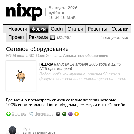
8 августа 2026,
суббота,
16:34:16 MSK
Новости
Форум
Софт
Статьи
Рецепты
Ссылки
Проект
Реклама
Войти
Постучаться
Сетевое оборудование
GNU/Linux, UNIX, Open Source
→
Аппаратное обеспечение
REDkiy
написал 14 апреля 2005 года в 12:40
(716 просмотров)
Ведет себя как мужчина; открыл 90 тем в
форуме, оставил 595 комментариев на сайте.
Где можно посмотреть спизок сетевых железяк которые
100% совместимы с Linux. Модемы , сетевухи и тп. Спасибо!
Ответить
Цитировать
iliya
12:46, 14 апреля 2005