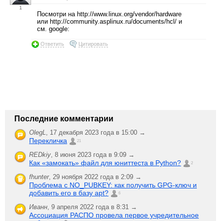
1
Посмотри на http://www.linux.org/vendor/hardware
или http://community.asplinux.ru/documents/hcl/ и
см. google:
Ответить
Цитировать
Последние комментарии
OlegL
,
17 декабря 2023 года в 15:00 →
Перекличка
21
REDkiy
,
8 июня 2023 года в 9:09 →
Как «замокать» файл для юниттеста в Python?
2
fhunter
,
29 ноября 2022 года в 2:09 →
Проблема с NO_PUBKEY: как получить GPG-ключ и
добавить его в базу apt?
6
Иванн
,
9 апреля 2022 года в 8:31 →
Ассоциация РАСПО провела первое учредительное