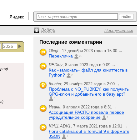
r
Яндекс
Войти
Постучаться
Последние комментарии
OlegL
,
17 декабря 2023 года в 15:00 →
Перекличка
21
REDkiy
,
8 июня 2023 года в 9:09 →
рия)
Как «замокать» файл для юниттеста в
Python?
2
fhunter
,
29 ноября 2022 года в 2:09 →
Проблема с NO_PUBKEY: как получить
GPG-ключ и добавить его в базу apt?
6
в)
Иванн
,
9 апреля 2022 года в 8:31 →
Ассоциация РАСПО провела первое
учредительное собрание
1
Kiri11.ADV1
,
7 марта 2021 года в 12:01 →
Логи catalina.out в TomCat 9 в формате
JSON
1