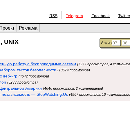
RSS
Telegram
Facebook
Twitte
Проект
Реклама
, UNIX
Архив
шенную работу с беспроводными сетями
(7277 просмотров, 4 коммента
 набором тестов безопасности
(10574 просмотра)
х веб-игр
(4642 просмотра)
hon
(5233 просмотра)
х Центральной Америки
(4646 просмотров, 2 комментария)
 независимость — StopWatching.Us
(4967 просмотров, 10 комментарие