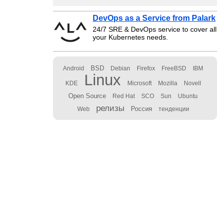
DevOps as a Service from Palark
24/7 SRE & DevOps service to cover all
your Kubernetes needs.
BSD
Android
Debian
Firefox
FreeBSD
IBM
Linux
KDE
Microsoft
Mozilla
Novell
Open Source
Red Hat
SCO
Sun
Ubuntu
релизы
Россия
Web
тенденции