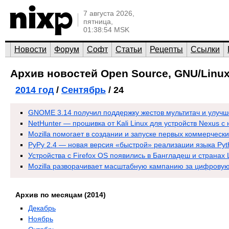
7 августа 2026,
пятница,
01:38:54 MSK
Новости
Форум
Софт
Статьи
Рецепты
Ссылки
Архив новостей Open Source, GNU/Linux
2014 год
/
Сентябрь
/ 24
GNOME 3.14 получил поддержку жестов мультитач и улуч
NetHunter — прошивка от Kali Linux для устройств Nexus с
Mozilla помогает в создании и запуске первых коммерчески
PyPy 2.4 — новая версия «быстрой» реализации языка Pyt
Устройства с Firefox OS появились в Бангладеш и страна
Mozilla разворачивает масштабную кампанию за цифровую
Архив по месяцам (2014)
Декабрь
Ноябрь