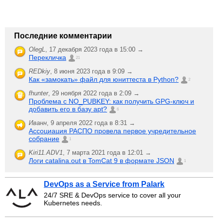
Последние комментарии
OlegL
,
17 декабря 2023 года в 15:00 →
Перекличка
21
REDkiy
,
8 июня 2023 года в 9:09 →
Как «замокать» файл для юниттеста в Python?
2
fhunter
,
29 ноября 2022 года в 2:09 →
Проблема с NO_PUBKEY: как получить GPG-ключ и
добавить его в базу apt?
6
Иванн
,
9 апреля 2022 года в 8:31 →
Ассоциация РАСПО провела первое учредительное
собрание
1
Kiri11.ADV1
,
7 марта 2021 года в 12:01 →
Логи catalina.out в TomCat 9 в формате JSON
1
DevOps as a Service from Palark
24/7 SRE & DevOps service to cover all your
Kubernetes needs.