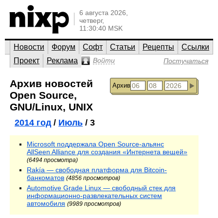
6 августа 2026,
четверг,
11:30:40 MSK
Новости
Форум
Софт
Статьи
Рецепты
Ссылки
Проект
Реклама
Войти
Постучаться
Архив новостей
Архив
Open Source,
GNU/Linux, UNIX
2014 год
/
Июль
/ 3
Microsoft поддержала Open Source-альянс
AllSeen Alliance для создания «Интернета вещей»
(6494 просмотра)
Rakía — свободная платформа для Bitcoin-
банкоматов
(4856 просмотров)
Automotive Grade Linux — свободный стек для
информационно-развлекательных систем
автомобиля
(9989 просмотров)