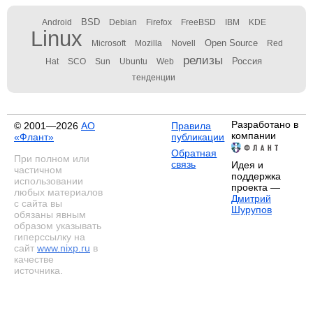
BSD
Android
Debian
Firefox
FreeBSD
IBM
KDE
Linux
Open Source
Microsoft
Mozilla
Novell
Red
релизы
Россия
Hat
SCO
Sun
Ubuntu
Web
тенденции
Разработано в
© 2001—2026
АО
Правила
компании
«Флант»
публикации
Обратная
При полном или
связь
Идея и
частичном
поддержка
использовании
проекта —
любых материалов
Дмитрий
с сайта вы
Шурупов
обязаны явным
образом указывать
гиперссылку на
сайт
www.nixp.ru
в
качестве
источника.