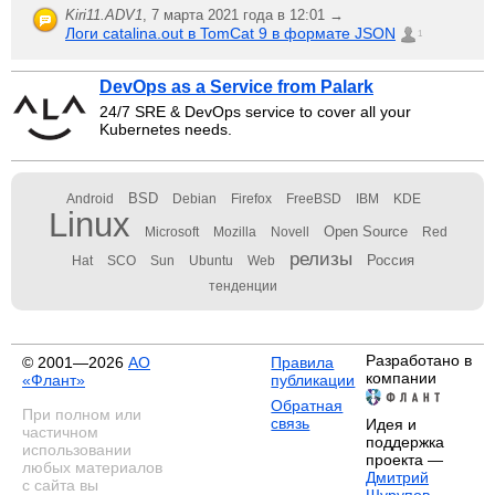
Kiri11.ADV1
,
7 марта 2021 года в 12:01 →
Логи catalina.out в TomCat 9 в формате JSON
1
DevOps as a Service from Palark
24/7 SRE & DevOps service to cover all your
Kubernetes needs.
BSD
Android
Debian
Firefox
FreeBSD
IBM
KDE
Linux
Open Source
Microsoft
Mozilla
Novell
Red
релизы
Россия
Hat
SCO
Sun
Ubuntu
Web
тенденции
Разработано в
© 2001—2026
АО
Правила
компании
«Флант»
публикации
Обратная
При полном или
связь
Идея и
частичном
поддержка
использовании
проекта —
любых материалов
Дмитрий
с сайта вы