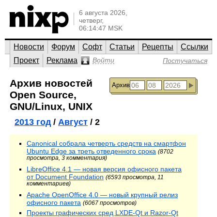
6 августа 2026,
четверг,
06:14:47 MSK
Новости
Форум
Софт
Статьи
Рецепты
Ссылки
Проект
Реклама
Войти
Постучаться
Архив новостей
Архив
Open Source,
GNU/Linux, UNIX
2013 год
/
Август
/ 2
Canonical собрала четверть средств на смартфон
Ubuntu Edge за треть отведенного срока
(8702
просмотра, 3 комментария)
LibreOffice 4.1 — новая версия офисного пакета
от Document Foundation
(6593 просмотра, 11
комментариев)
Apache OpenOffice 4.0 — новый крупный релиз
офисного пакета
(6067 просмотров)
Проекты графических сред LXDE-Qt и Razor-Qt