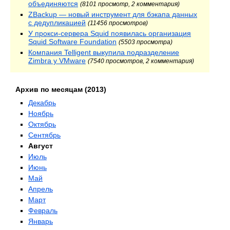
объединяются
(8101 просмотр, 2 комментария)
ZBackup — новый инструмент для бэкапа данных
с дедупликацией
(11456 просмотров)
У прокси-сервера Squid появилась организация
Squid Software Foundation
(5503 просмотра)
Компания Telligent выкупила подразделение
Zimbra у VMware
(7540 просмотров, 2 комментария)
Архив по месяцам (2013)
Декабрь
Ноябрь
Октябрь
Сентябрь
Август
Июль
Июнь
Май
Апрель
Март
Февраль
Январь