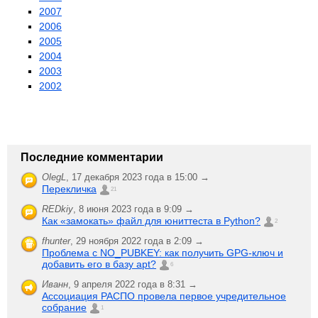
2007
2006
2005
2004
2003
2002
Последние комментарии
OlegL
,
17 декабря 2023 года в 15:00 →
Перекличка
21
REDkiy
,
8 июня 2023 года в 9:09 →
Как «замокать» файл для юниттеста в Python?
2
fhunter
,
29 ноября 2022 года в 2:09 →
Проблема с NO_PUBKEY: как получить GPG-ключ и
добавить его в базу apt?
6
Иванн
,
9 апреля 2022 года в 8:31 →
Ассоциация РАСПО провела первое учредительное
собрание
1