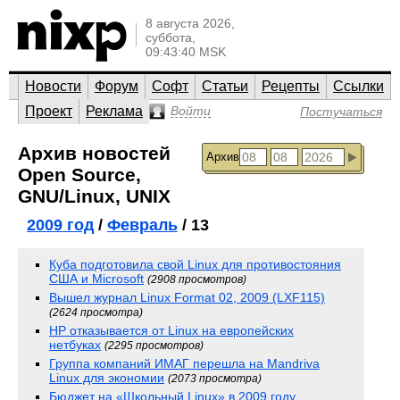
8 августа 2026,
суббота,
09:43:40 MSK
Новости
Форум
Софт
Статьи
Рецепты
Ссылки
Проект
Реклама
Войти
Постучаться
Архив новостей
Архив
Open Source,
GNU/Linux, UNIX
2009 год
/
Февраль
/ 13
Куба подготовила свой Linux для противостояния
США и Microsoft
(2908 просмотров)
Вышел журнал Linux Format 02, 2009 (LXF115)
(2624 просмотра)
HP отказывается от Linux на европейских
нетбуках
(2295 просмотров)
Группа компаний ИМАГ перешла на Mandriva
Linux для экономии
(2073 просмотра)
Бюджет на «Школьный Linux» в 2009 году