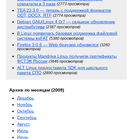
сократили в 3 раза
(2773 просмотра)
TEA 23.3.0 — теперь с поддержкой форматов
ODT, DOCX, RTF
(2774 просмотра)
Debian GNU/Linux 4.0r7 — седьмое обновление
дистрибутива
(2387 просмотров)
В Linux появилась базовая поддержка файловой
системы exFAT
(5380 просмотров)
Firefox 3.0.6 — Web-браузер обновился
(3260
просмотров)
Продукты Mandriva Linux получили сертификаты
ФСТЭК России
(3646 просмотров)
ALT Linux предоставила SDK для школьного
пакета СПО
(2890 просмотров)
Архив по месяцам (2009)
Декабрь
Ноябрь
Октябрь
Сентябрь
Август
Июль
Июнь