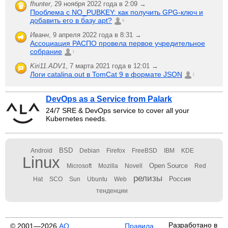
fhunter
,
29 ноября 2022 года в 2:09 →
Проблема с NO_PUBKEY: как получить GPG-ключ и
добавить его в базу apt?
6
Иванн
,
9 апреля 2022 года в 8:31 →
Ассоциация РАСПО провела первое учредительное
собрание
1
Kiri11.ADV1
,
7 марта 2021 года в 12:01 →
Логи catalina.out в TomCat 9 в формате JSON
1
DevOps as a Service from Palark
24/7 SRE & DevOps service to cover all your
Kubernetes needs.
BSD
Android
Debian
Firefox
FreeBSD
IBM
KDE
Linux
Open Source
Microsoft
Mozilla
Novell
Red
релизы
Россия
Hat
SCO
Sun
Ubuntu
Web
тенденции
Разработано в
© 2001—2026
АО
Правила