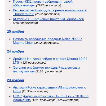
Проект KDE провел ребрендинг своей
аббревиатуры
(2282 просмотра)
Вышел первый кандидат в релиз email-клиента
Thunderbird 3
(2502 просмотра)
KOffice 2.1 — офисный пакет KDE обновился
(2503 просмотра)
25 ноября
Начались российские продажи Nokia N900 с
Maemo Linux
(3422 просмотра)
24 ноября
Драйвер Nouveau войдет в состав Ubuntu 10.04
LTS
(4527 просмотров)
Эстония опубликует исходный код сетевых
инструментов
(2136 просмотров)
23 ноября
Австралийские страховщики Allianz экономят с
Linux
(2819 просмотров)
GIMP уберут из установки Ubuntu Linux 10.04 по
умолчанию
(4283 просмотра, 3 комментария)