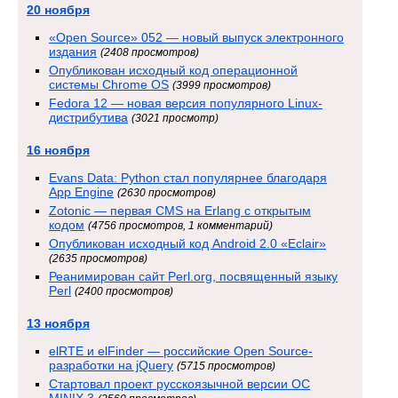
20 ноября
«Open Source» 052 — новый выпуск электронного
издания
(2408 просмотров)
Опубликован исходный код операционной
системы Chrome OS
(3999 просмотров)
Fedora 12 — новая версия популярного Linux-
дистрибутива
(3021 просмотр)
16 ноября
Evans Data: Python стал популярнее благодаря
App Engine
(2630 просмотров)
Zotonic — первая CMS на Erlang с открытым
кодом
(4756 просмотров, 1 комментарий)
Опубликован исходный код Android 2.0 «Eclair»
(2635 просмотров)
Реанимирован сайт Perl.org, посвященный языку
Perl
(2400 просмотров)
13 ноября
elRTE и elFinder — российские Open Source-
разработки на jQuery
(5715 просмотров)
Стартовал проект русскоязычной версии ОС