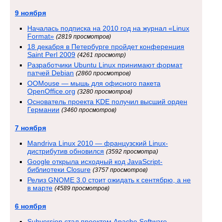
9 ноября
Началась подписка на 2010 год на журнал «Linux
Format»
(2819 просмотров)
18 декабря в Петербурге пройдет конференция
Saint Perl 2009
(4261 просмотр)
Разработчики Ubuntu Linux принимают формат
патчей Debian
(2860 просмотров)
OOMouse — мышь для офисного пакета
OpenOffice.org
(3280 просмотров)
Основатель проекта KDE получил высший орден
Германии
(3460 просмотров)
7 ноября
Mandriva Linux 2010 — французский Linux-
дистрибутив обновился
(3592 просмотра)
Google открыла исходный код JavaScript-
библиотеки Closure
(3757 просмотров)
Релиз GNOME 3.0 стоит ожидать к сентябрю, а не
в марте
(4589 просмотров)
6 ноября
Subversion стал проектом Apache Software