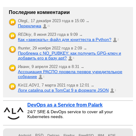
Последние комментарии
OlegL
,
17 декабря 2023 года в 15:00 →
Перекличка
21
REDkiy
,
8 июня 2023 года в 9:09 →
Как «замокать» файл для юниттеста в Python?
2
fhunter
,
29 ноября 2022 года в 2:09 →
Проблема с NO_PUBKEY: как получить GPG-ключ и
добавить его в базу apt?
6
Иванн
,
9 апреля 2022 года в 8:31 →
Ассоциация РАСПО провела первое учредительное
собрание
1
Kiri11.ADV1
,
7 марта 2021 года в 12:01 →
Логи catalina.out в TomCat 9 в формате JSON
1
DevOps as a Service from Palark
24/7 SRE & DevOps service to cover all your
Kubernetes needs.
BSD
Android
Debian
Firefox
FreeBSD
IBM
KDE