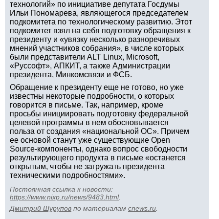
технологий» по инициативе депутата Госдумы
Ильи Пономарева, являющегося председателем
подкомитета по технологическому развитию. Этот
подкомитет взял на себя подготовку обращения к
президенту и «увязку несколько разноречивых
мнений участников собрания», в числе которых
были представители ALT Linux, Microsoft,
«Руссофт», АПКИТ, а также Администрации
президента, Минкомсвязи и ФСБ.
Обращение к президенту еще не готово, но уже
известны некоторые подробности, о которых
говорится в письме. Так, например, кроме
просьбы инициировать подготовку федеральной
целевой программы в нем обосновывается
польза от создания «национальной ОС». Причем
ее основой станут уже существующие Open
Source-компоненты, однако вопрос свободности
результирующего продукта в письме «останется
открытым, чтобы не загружать президента
техническими подробностями».
Постоянная ссылка к новости:
https://www.nixp.ru/news/9483.html
.
Дмитрий Шурупов
по материалам
cnews.ru
.