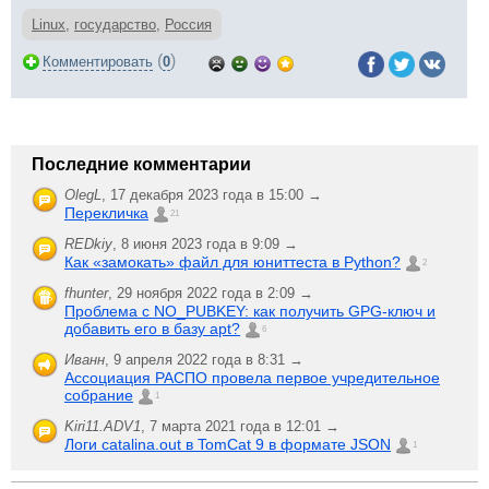
Linux
,
государство
,
Россия
(
)
Комментировать
0
Последние комментарии
OlegL
,
17 декабря 2023 года в 15:00 →
Перекличка
21
REDkiy
,
8 июня 2023 года в 9:09 →
Как «замокать» файл для юниттеста в Python?
2
fhunter
,
29 ноября 2022 года в 2:09 →
Проблема с NO_PUBKEY: как получить GPG-ключ и
добавить его в базу apt?
6
Иванн
,
9 апреля 2022 года в 8:31 →
Ассоциация РАСПО провела первое учредительное
собрание
1
Kiri11.ADV1
,
7 марта 2021 года в 12:01 →
Логи catalina.out в TomCat 9 в формате JSON
1