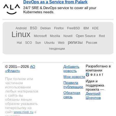
DevOps as a Service from Palark
24/7 SRE & DevOps service to cover all your
Kubernetes needs.
BSD
Android
Debian
Firefox
FreeBSD
IBM
KDE
Linux
Open Source
Microsoft
Mozilla
Novell
Red
релизы
Россия
Hat
SCO
Sun
Ubuntu
Web
тенденции
Разработано в
© 2001—2026
АО
Добавить
компании
«Флант»
новость
Мои новости
При полном или
Идея и
Правила
частичном
поддержка
публикации
использовании
проекта —
любых материалов
Обратная
Дмитрий
с сайта вы
связь
Шурупов
обязаны явным
образом указывать
гиперссылку на
сайт
www.nixp.ru
в