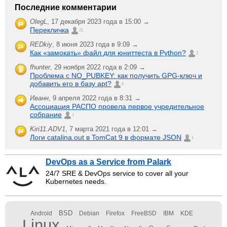
Последние комментарии
OlegL
,
17 декабря 2023 года в 15:00 →
Перекличка
21
REDkiy
,
8 июня 2023 года в 9:09 →
Как «замокать» файл для юниттеста в Python?
2
fhunter
,
29 ноября 2022 года в 2:09 →
Проблема с NO_PUBKEY: как получить GPG-ключ и
добавить его в базу apt?
6
Иванн
,
9 апреля 2022 года в 8:31 →
Ассоциация РАСПО провела первое учредительное
собрание
1
Kiri11.ADV1
,
7 марта 2021 года в 12:01 →
Логи catalina.out в TomCat 9 в формате JSON
1
DevOps as a Service from Palark
24/7 SRE & DevOps service to cover all your
Kubernetes needs.
BSD
Android
Debian
Firefox
FreeBSD
IBM
KDE
Linux