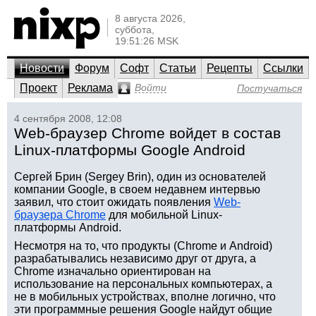
8 августа 2026,
суббота,
19:51:26 MSK
Новости
Форум
Софт
Статьи
Рецепты
Ссылки
Проект
Реклама
Войти
Постучаться
4 сентября 2008, 12:08
Web-браузер Chrome войдет в состав
Linux-платформы Google Android
Сергей Брин (Sergey Brin), один из основателей
компании Google, в своем недавнем интервью
заявил, что стоит ожидать появления
Web-
браузера Chrome
для мобильной Linux-
платформы Android.
Несмотря на то, что продукты (Chrome и Android)
разрабатывались независимо друг от друга, а
Chrome изначально ориентирован на
использование на персональных компьютерах, а
не в мобильных устройствах, вполне логично, что
эти программные решения Google найдут общие