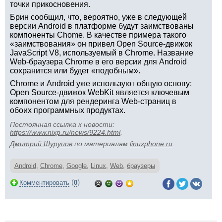
точки прикосновения.
Брин сообщил, что, вероятно, уже в следующей
версии Android в платформе будут заимствованы
компоненты Chome. В качестве примера такого
«заимствования» он привел Open Source-движок
JavaScript V8, используемый в Chrome. Название
Web-браузера Chrome в его версии для Android
сохранится или будет «подобным».
Chrome и Android уже используют общую основу:
Open Source-движок WebKit является ключевым
компонентом для рендеринга Web-страниц в
обоих программных продуктах.
Постоянная ссылка к новости:
https://www.nixp.ru/news/9224.html
.
Дмитрий Шурупов
по материалам
linuxphone.ru
.
Android
,
Chrome
,
Google
,
Linux
,
Web
,
браузеры
(
)
Комментировать
0