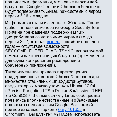
появилась информация, что новые версии веб-
браузеров Google Chrome и Chromium больше не
будут поддерживать GNU/Linux-системы с ядром
версии 3.16 и младше.
Информация стала известна от Жюльена Тинне
(Julien Tinnes), инженера из Google Security Team.
Причина прекращения поддержки Linux-
дистрибутивов со «старыми» ядрами (т.е. до
версии 3.17, которая
вышла
в октябре прошлого
года) — отсутствие возможности
SECCOMP_FILTER_FLAG_TSYNC, используемой
в механизме «песочницы» браузера (применяется
для функционирования расширений и
браузерных приложений).
Такое изменение привело к прекращению
поддержки новых версий Chrome/Chromium для
множества стабильных Linux-дистрибутивов,
среди которых можно упомянуть Ubuntu 12.04
«Precise Pangolin» LTS и Debian 8 «Jessie», RHEL
7 и CentOS 7. В связи с этим у Linux-сообщества
появились вполне естественные и объяснимые
вопросы к специалистам Google. Вот свежий
пример из комментариев к
багу 401655
в
Chromium: «Вы шутите? Мы будем использовать