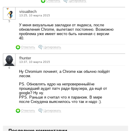
Ответить
Цитировать
visualtech
13:25, 10 марта 2015
5
У меня визуальные закладки от яндекса, после
обновления Chrome, вылетают постоянно. Возможно
проблема уже имеет место быть начиная с версии
40.
Ответить
Цитировать
fhunter
13:37, 10 марта 2015
6
Ну Chromium починят, а Chrome как обычно пойдёт
лесом.
PS. Обновлять ядро на непроверенный/не
прошедший аудит патч ради браузера, да ещё от
google? Ну ну.
PPS. Раньше я считал что я параноик. В мире
после Сноудена выяснилось что так и надо :).
Ответить
Цитировать
Последние комментарии