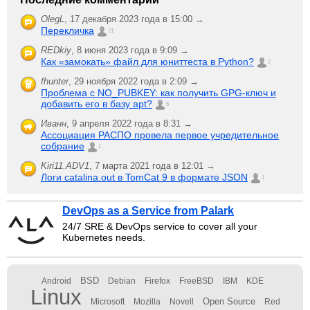
OlegL
,
17 декабря 2023 года в 15:00 →
Перекличка
21
REDkiy
,
8 июня 2023 года в 9:09 →
Как «замокать» файл для юниттеста в Python?
2
fhunter
,
29 ноября 2022 года в 2:09 →
Проблема с NO_PUBKEY: как получить GPG-ключ и
добавить его в базу apt?
6
Иванн
,
9 апреля 2022 года в 8:31 →
Ассоциация РАСПО провела первое учредительное
собрание
1
Kiri11.ADV1
,
7 марта 2021 года в 12:01 →
Логи catalina.out в TomCat 9 в формате JSON
1
DevOps as a Service from Palark
24/7 SRE & DevOps service to cover all your
Kubernetes needs.
BSD
Android
Debian
Firefox
FreeBSD
IBM
KDE
Linux
Open Source
Microsoft
Mozilla
Novell
Red