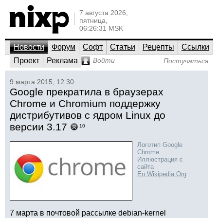
7 августа 2026,
пятница,
06:26:31 MSK
Новости
Форум
Софт
Статьи
Рецепты
Ссылки
Проект
Реклама
Войти
Постучаться
9 марта 2015, 12:30
Google прекратила в браузерах
Chrome и Chromium поддержку
дистрибутивов с ядром Linux до
версии 3.17
10
Логотип Google
Chrome
Иллюстрация с
сайта
En.Wikipedia.Org
7 марта в почтовой рассылке debian-kernel