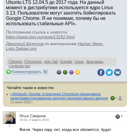
Ubuntu LTS 12.04.5 до 2017 года. На данный
момент в дистрибутиве используется ядро Linux
3.13. Пользователи могут захотеть бойкотировать
Google Chrome. Я не понимаю, почему бы не
использовать стабильные API».
Постоянная ссылка к новости:
https://www.nixp.ru/news/13252.html
.
Дмитрий Шурупов
по материалам
Hacker News
,
Lists.Debian.org
.
Chrome
,
Chromium
,
epic fail
,
Google
,
Linux
,
браузеры
,
сообщество
(
)
Комментировать
6
Читайте также в новостях:
«Добрый» Google: в браузере Chromium обнаружили
нерегламентированную загрузку проприетарного модуля
9
5
19 июня 2015 г.
Илья Смирнов
1
15:31, 9 марта 2015
1
Фигня. Через пару лет, когда все обновятся, будет