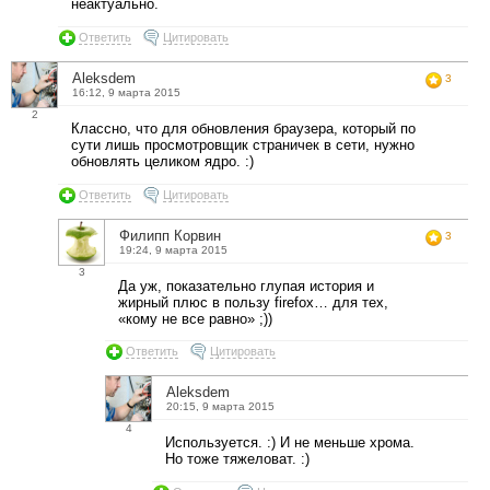
неактуально.
Ответить
Цитировать
Aleksdem
3
16:12, 9 марта 2015
2
Классно, что для обновления браузера, который по
сути лишь просмотровщик страничек в сети, нужно
обновлять целиком ядро. :)
Ответить
Цитировать
Филипп Корвин
3
19:24, 9 марта 2015
3
Да уж, показательно глупая история и
жирный плюс в пользу firefox… для тех,
«кому не все равно» ;))
Ответить
Цитировать
Aleksdem
20:15, 9 марта 2015
4
Используется. :) И не меньше хрома.
Но тоже тяжеловат. :)