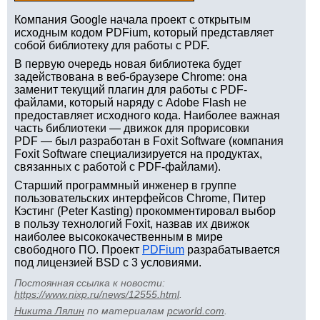
Компания Google начала проект с открытым
исходным кодом PDFium, который представляет
собой библиотеку для работы с PDF.
В первую очередь новая библиотека будет
задействована в веб-браузере Chrome: она
заменит текущий плагин для работы с PDF-
файлами, который наряду с Adobe Flash не
предоставляет исходного кода. Наиболее важная
часть библиотеки — движок для прорисовки
PDF — был разработан в Foxit Software (компания
Foxit Software специализируется на продуктах,
связанных с работой с PDF-файлами).
Старший программный инженер в группе
пользовательских интерфейсов Chrome, Питер
Кэстинг (Peter Kasting) прокомментировал выбор
в пользу технологий Foxit, назвав их движок
наиболее высококачественным в мире
свободного ПО. Проект
PDFium
разрабатывается
под лицензией BSD с 3 условиями.
Постоянная ссылка к новости:
https://www.nixp.ru/news/12555.html
.
Никита Лялин
по материалам
pcworld.com
.