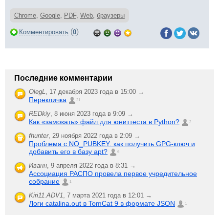
Chrome
,
Google
,
PDF
,
Web
,
браузеры
(
)
Комментировать
0
Последние комментарии
OlegL
,
17 декабря 2023 года в 15:00 →
Перекличка
21
REDkiy
,
8 июня 2023 года в 9:09 →
Как «замокать» файл для юниттеста в Python?
2
fhunter
,
29 ноября 2022 года в 2:09 →
Проблема с NO_PUBKEY: как получить GPG-ключ и
добавить его в базу apt?
6
Иванн
,
9 апреля 2022 года в 8:31 →
Ассоциация РАСПО провела первое учредительное
собрание
1
Kiri11.ADV1
,
7 марта 2021 года в 12:01 →
Логи catalina.out в TomCat 9 в формате JSON
1