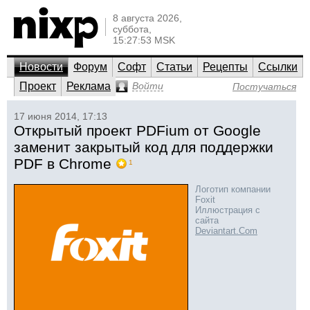
8 августа 2026,
суббота,
15:27:53 MSK
Новости
Форум
Софт
Статьи
Рецепты
Ссылки
Проект
Реклама
Войти
Постучаться
17 июня 2014, 17:13
Открытый проект PDFium от Google
заменит закрытый код для поддержки
PDF в Chrome
1
Логотип компании
Foxit
Иллюстрация с
сайта
Deviantart.Com