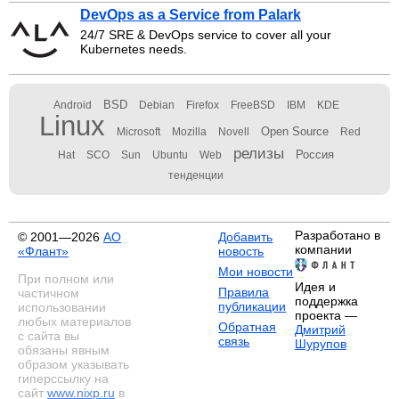
DevOps as a Service from Palark
24/7 SRE & DevOps service to cover all your
Kubernetes needs.
BSD
Android
Debian
Firefox
FreeBSD
IBM
KDE
Linux
Open Source
Microsoft
Mozilla
Novell
Red
релизы
Россия
Hat
SCO
Sun
Ubuntu
Web
тенденции
Разработано в
© 2001—2026
АО
Добавить
компании
«Флант»
новость
Мои новости
При полном или
Идея и
Правила
частичном
поддержка
публикации
использовании
проекта —
любых материалов
Обратная
Дмитрий
с сайта вы
связь
Шурупов
обязаны явным
образом указывать
гиперссылку на
сайт
www.nixp.ru
в