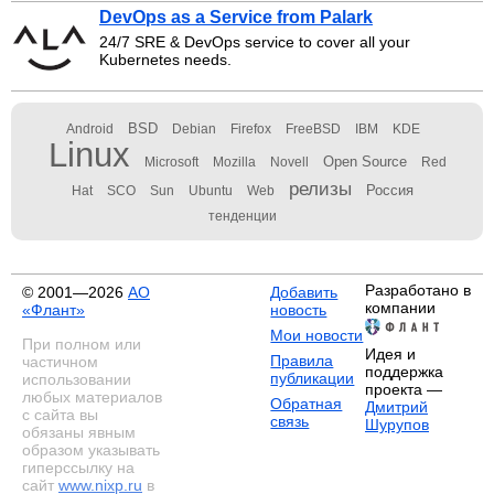
DevOps as a Service from Palark
24/7 SRE & DevOps service to cover all your
Kubernetes needs.
BSD
Android
Debian
Firefox
FreeBSD
IBM
KDE
Linux
Open Source
Microsoft
Mozilla
Novell
Red
релизы
Россия
Hat
SCO
Sun
Ubuntu
Web
тенденции
Разработано в
© 2001—2026
АО
Добавить
компании
«Флант»
новость
Мои новости
При полном или
Идея и
Правила
частичном
поддержка
публикации
использовании
проекта —
любых материалов
Обратная
Дмитрий
с сайта вы
связь
Шурупов
обязаны явным
образом указывать
гиперссылку на
сайт
www.nixp.ru
в