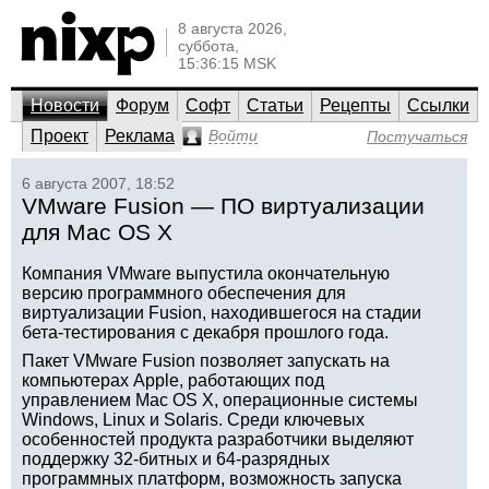
8 августа 2026,
суббота,
15:36:15 MSK
Новости
Форум
Софт
Статьи
Рецепты
Ссылки
Проект
Реклама
Войти
Постучаться
6 августа 2007, 18:52
VMware Fusion — ПО виртуализации
для Mac OS X
Компания VMware выпустила окончательную
версию программного обеспечения для
виртуализации Fusion, находившегося на стадии
бета-тестирования с декабря прошлого года.
Пакет VMware Fusion позволяет запускать на
компьютерах Apple, работающих под
управлением Mac OS X, операционные системы
Windows, Linux и Solaris. Среди ключевых
особенностей продукта разработчики выделяют
поддержку 32-битных и 64-разрядных
программных платформ, возможность запуска