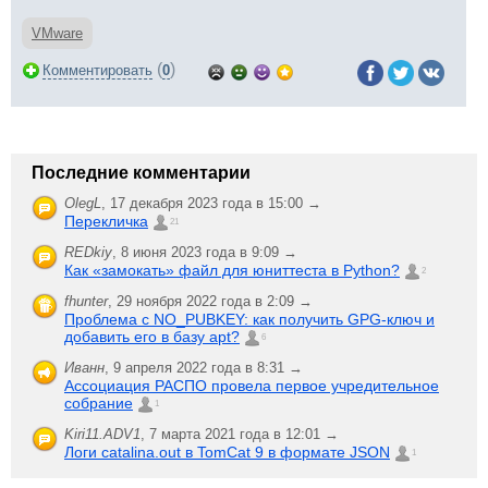
VMware
(
)
Комментировать
0
Последние комментарии
OlegL
,
17 декабря 2023 года в 15:00 →
Перекличка
21
REDkiy
,
8 июня 2023 года в 9:09 →
Как «замокать» файл для юниттеста в Python?
2
fhunter
,
29 ноября 2022 года в 2:09 →
Проблема с NO_PUBKEY: как получить GPG-ключ и
добавить его в базу apt?
6
Иванн
,
9 апреля 2022 года в 8:31 →
Ассоциация РАСПО провела первое учредительное
собрание
1
Kiri11.ADV1
,
7 марта 2021 года в 12:01 →
Логи catalina.out в TomCat 9 в формате JSON
1