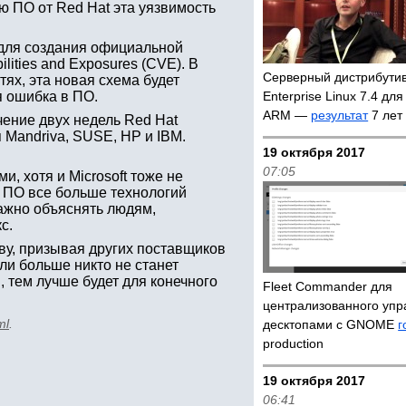
ю ПО от Red Hat эта уязвимость
 для создания официальной
ities and Exposures (CVE). В
Серверный дистрибутив
ях, эта новая схема будет
я ошибка в ПО.
Enterprise Linux 7.4 дл
ARM —
результат
7 лет
чение двух недель Red Hat
 Mandriva, SUSE, HP и IBM.
19 октября 2017
07:05
, хотя и Microsoft тоже не
е ПО все больше технологий
важно объяснять людям,
с.
ву, призывая других поставщиков
ли больше никто не станет
 тем лучше будет для конечного
Fleet Commander для
централизованного упр
ml
.
десктопами с GNOME
г
production
19 октября 2017
06:41