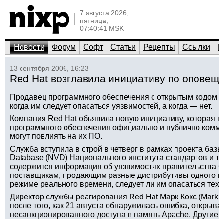
7 августа 2026,
пятница,
07:40:41 MSK
Новости
Форум
Софт
Статьи
Рецепты
Ссылки
13 сентября 2006, 16:23
Red Hat возглавила инициативу по опове
Продавец программного обеспечения с открытым кодом б
когда им следует опасаться уязвимостей, а когда — нет.
Компания Red Hat объявила новую инициативу, которая 
программного обеспечения официально и публично комм
могут повлиять на их ПО.
Служба вступила в строй в четверг в рамках проекта базы
Database (NVD) Национального института стандартов и т
содержится информация об уязвимостях правительства
поставщикам, продающим разные дистрибутивы одного и
режиме реального времени, следует ли им опасаться тех
Директор службы реагирования Red Hat Марк Кокс (Mark 
после того, как 21 августа обнаружилась ошибка, откры
несанкционированного доступа в память Apache. Другие