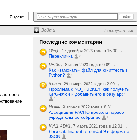
r
Яндекс
Войти
Постучаться
Последние комментарии
OlegL
,
17 декабря 2023 года в 15:00 →
Перекличка
21
REDkiy
,
8 июня 2023 года в 9:09 →
Как «замокать» файл для юниттеста в
Python?
2
fhunter
,
29 ноября 2022 года в 2:09 →
Проблема с NO_PUBKEY: как получить
GPG-ключ и добавить его в базу apt?
кластеров
6
ствование
Иванн
,
9 апреля 2022 года в 8:31 →
Ассоциация РАСПО провела первое
учредительное собрание
1
Kiri11.ADV1
,
7 марта 2021 года в 12:01 →
Логи catalina.out в TomCat 9 в формате
JSON
1