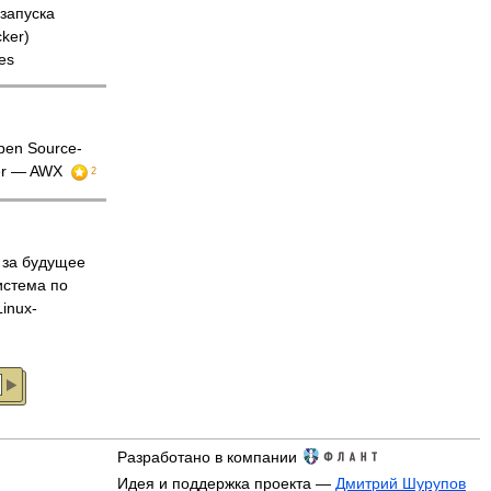
 запуска
ker)
es
en Source-
wer — AWX
2
за будущее
истема по
inux-
Разработано в компании
Идея и поддержка проекта —
Дмитрий Шурупов