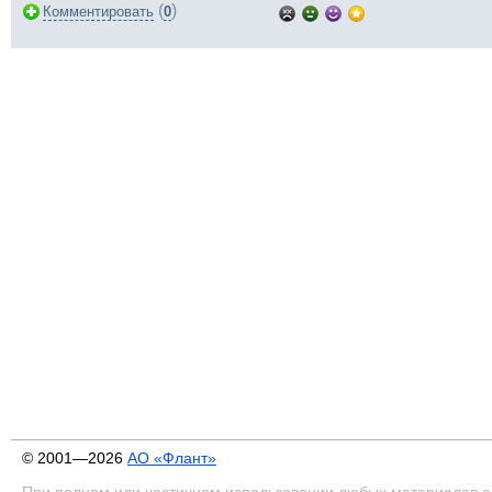
(
)
Комментировать
0
© 2001—2026
АО «Флант»