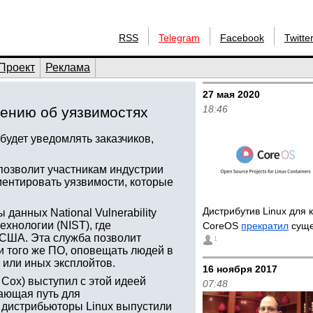
RSS
Telegram
Facebook
Twitte
Проект
Реклама
27 мая 2020
18:46
щению об уязвимостях
удет уведомлять заказчиков,
позволит участникам индустрии
ентировать уязвимости, которые
Дистрибутив Linux для 
 данных National Vulnerability
ехнологии (NIST), где
CoreOS
прекратил
суще
 США. Эта служба позволит
1
 того же ПО, оповещать людей в
 или иных эксплойтов.
16 ноября 2017
Cox) выступил с этой идеей
07:48
вающая путь для
 дистрибьюторы Linux выпустили