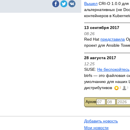
Вышел
CRI-O 1.0.0 для
альтернативных (не Doc
контейнеров в Kubernet
13 сентября 2017
08:26
Red Hat
представила
Op
проект для Ansible To
28 августа 2017
12:25
SUSE:
Не беспокойтесь
btrfs — это файловая с
умолчанию для наших L
дистрибутивов
2
3
Архив
Добавить новость
Мои новости