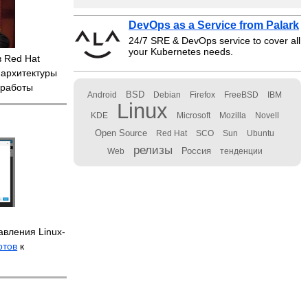
DevOps as a Service from Palark
24/7 SRE & DevOps service to cover all
your Kubernetes needs.
 Red Hat
я архитектуры
 работы
BSD
Android
Debian
Firefox
FreeBSD
IBM
Linux
KDE
Microsoft
Mozilla
Novell
Open Source
Red Hat
SCO
Sun
Ubuntu
релизы
Россия
Web
тенденции
авления Linux-
отов
к