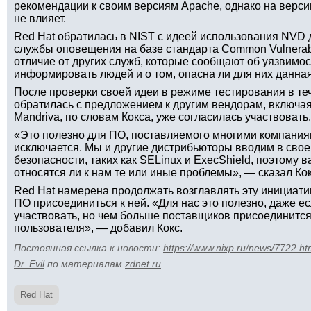
рекомендации к своим версиям Apache, однако на верси
не влияет.
Red Hat обратилась в NIST с идеей использования NVD
службы оповещения на базе стандарта Common Vulnerabil
отличие от других служб, которые сообщают об уязвимост
информировать людей и о том, опасна ли для них данна
После проверки своей идеи в режиме тестирования в те
обратилась с предложением к другим вендорам, включая
Mandriva, по словам Кокса, уже согласилась участвовать.
«Это полезно для ПО, поставляемого многими компаниями
исключается. Мы и другие дистрибьюторы вводим в сво
безопасности, таких как SELinux и ExecShield, поэтому 
относятся ли к нам те или иные проблемы», — сказал Кок
Red Hat намерена продолжать возглавлять эту инициати
ПО присоединиться к ней. «Для нас это полезно, даже ес
участвовать, но чем больше поставщиков присоединится,
пользователя», — добавил Кокс.
Постоянная ссылка к новости:
https://www.nixp.ru/news/7722.ht
Dr. Evil
по материалам
zdnet.ru
.
Red Hat