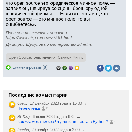
что open source это юридическое минное поле, —
заявил он, швырнув со сцены брошюру одной
юридической фирмы. — Если вы считаете, что
open source — это минное поле, то вы
ошибаетесь».
Постоянная ссылка к новости:
https://www.nixp.ru/news/7561.html
.
Дмитрий Шурупов
по материалам
zdnet.ru
.
Open Source
,
Sun
,
мнения
,
Саймон Фиппс
(
)
Комментировать
0
Последние комментарии
OlegL
,
17 декабря 2023 года в 15:00 →
Перекличка
21
REDkiy
,
8 июня 2023 года в 9:09 →
Как «замокать» файл для юниттеста в Python?
2
fhunter
,
29 ноября 2022 года в 2:09 →