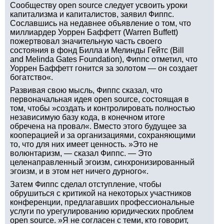
Сообществу open source следует усвоить уроки
капитализма и капиталистов, заявил Фиппс.
Сославшись на недавнее объявление о том, что
миллиардер Уоррен Баффетт (Warren Buffett)
пожертвовал значительную часть своего
состояния в фонд Билла и Мелинды Гейтс (Bill
and Melinda Gates Foundation), Фиппс отметил, что
Уоррен Баффетт гонится за золотом — он создает
богатство«.
Развивая свою мысль, Фиппс сказал, что
первоначальная идея open source, состоящая в
том, чтобы »создать и контролировать полностью
независимую базу кода, в конечном итоге
обречена на провал«. Вместо этого будущее за
кооперацией и за организациями, сохраняющими
то, что для них имеет ценность. »Это не
волюнтаризм, — сказал Фиппс. — Это
целенаправленный эгоизм, синхронизированный
эгоизм, и в этом нет ничего дурного«.
Затем Фиппс сделал отступление, чтобы
обрушиться с критикой на некоторых участников
конференции, предлагавших профессиональные
услуги по урегулированию юридических проблем
open source. »Я не согласен с теми, кто говорит,