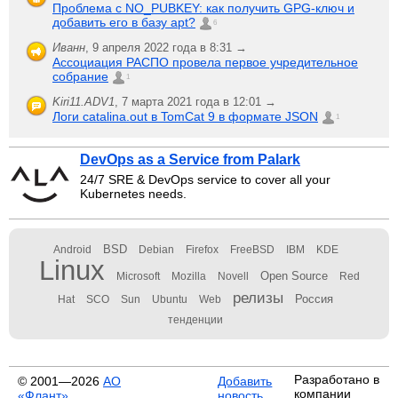
Проблема с NO_PUBKEY: как получить GPG-ключ и
добавить его в базу apt?
6
Иванн
,
9 апреля 2022 года в 8:31 →
Ассоциация РАСПО провела первое учредительное
собрание
1
Kiri11.ADV1
,
7 марта 2021 года в 12:01 →
Логи catalina.out в TomCat 9 в формате JSON
1
DevOps as a Service from Palark
24/7 SRE & DevOps service to cover all your
Kubernetes needs.
BSD
Android
Debian
Firefox
FreeBSD
IBM
KDE
Linux
Open Source
Microsoft
Mozilla
Novell
Red
релизы
Россия
Hat
SCO
Sun
Ubuntu
Web
тенденции
Разработано в
© 2001—2026
АО
Добавить
компании
«Флант»
новость