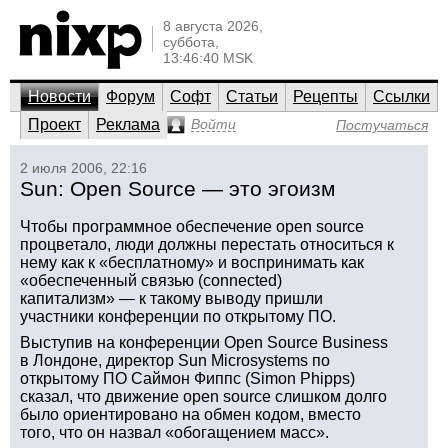
8 августа 2026,
суббота,
13:46:40 MSK
Новости
Форум
Софт
Статьи
Рецепты
Ссылки
Проект
Реклама
Войти
Постучаться
2 июля 2006, 22:16
Sun: Open Source — это эгоизм
Чтобы программное обеспечение open source
процветало, люди должны перестать относиться к
нему как к «бесплатному» и воспринимать как
«обеспеченный связью (connected)
капитализм» — к такому выводу пришли
участники конференции по открытому ПО.
Выступив на конференции Open Source Business
в Лондоне, директор Sun Microsystems по
открытому ПО Саймон Фиппс (Simon Phipps)
сказал, что движение open source слишком долго
было ориентировано на обмен кодом, вместо
того, что он назвал «обогащением масс».