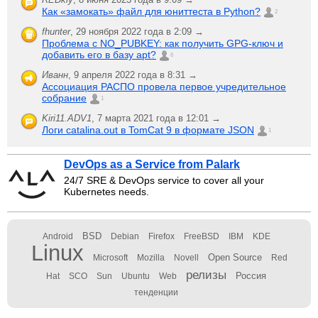
Как «замокать» файл для юниттеста в Python?
2
fhunter
,
29 ноября 2022 года в 2:09 →
Проблема с NO_PUBKEY: как получить GPG-ключ и
добавить его в базу apt?
6
Иванн
,
9 апреля 2022 года в 8:31 →
Ассоциация РАСПО провела первое учредительное
собрание
1
Kiri11.ADV1
,
7 марта 2021 года в 12:01 →
Логи catalina.out в TomCat 9 в формате JSON
1
DevOps as a Service from Palark
24/7 SRE & DevOps service to cover all your
Kubernetes needs.
BSD
Android
Debian
Firefox
FreeBSD
IBM
KDE
Linux
Open Source
Microsoft
Mozilla
Novell
Red
релизы
Россия
Hat
SCO
Sun
Ubuntu
Web
тенденции