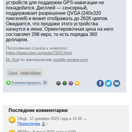
устройств для поддержки GPS-навигации не
понадобится. Дисплей — сенсорный,
поддерживает разрешение QVGA (240х320
пикселей) и может отображать до 262К цветов.
Ожидается, что продажи этого устройства
начнутся в июне. Ориентировочная цена на него
составляет 298 евро, то есть порядка 360
долларов.
Постоянная ссылка к новости:
https://www.nixp.ru/news/7203.html
.
Dr. Evil
по материалам
mobile-review.com
.
Linux
,
смартфоны
(
)
Комментировать
0
Последние комментарии
OlegL
,
17 декабря 2023 года в 15:00 →
Перекличка
21
REDkiy
,
8 июня 2023 года в 9:09 →