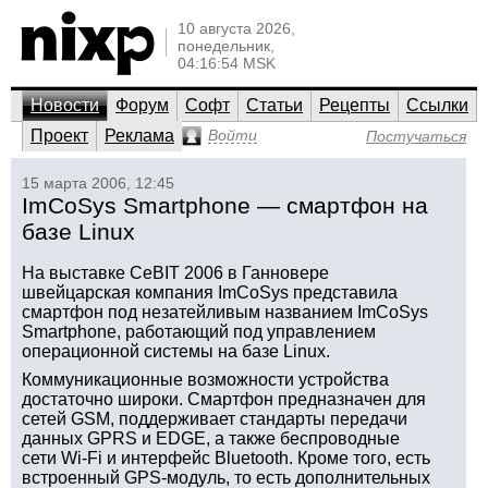
10 августа 2026,
понедельник,
04:16:54 MSK
Новости
Форум
Софт
Статьи
Рецепты
Ссылки
Проект
Реклама
Войти
Постучаться
15 марта 2006, 12:45
ImCoSys Smartphone — смартфон на
базе Linux
На выставке CeBIT 2006 в Ганновере
швейцарская компания ImCoSys представила
смартфон под незатейливым названием ImCoSys
Smartphone, работающий под управлением
операционной системы на базе Linux.
Коммуникационные возможности устройства
достаточно широки. Смартфон предназначен для
сетей GSM, поддерживает стандарты передачи
данных GPRS и EDGE, а также беспроводные
сети Wi-Fi и интерфейс Bluetooth. Кроме того, есть
встроенный GPS-модуль, то есть дополнительных