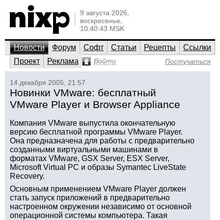
9 августа 2026,
воскресенье,
10:40:43 MSK
Новости
Форум
Софт
Статьи
Рецепты
Ссылки
Проект
Реклама
Войти
Постучаться
14 декабря 2005, 21:57
Новинки VMware: бесплатный
VMware Player и Browser Appliance
Компания VMware выпустила окончательную
версию бесплатной программы VMware Player.
Она предназначена для работы с предварительно
созданными виртуальными машинами в
форматах VMware, GSX Server, ESX Server,
Microsoft Virtual PC и образы Symantec LiveState
Recovery.
Основным применением VMware Player должен
стать запуск приложений в предварительно
настроенном окружении независимо от основной
операционной системы компьютера. Такая