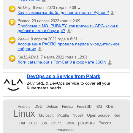
REDkiy
,
8 июня 2023 года в 9:09 →
Как «замокать» файл для юниттеста в Python?
2
fhunter
,
29 ноября 2022 года в 2:09 →
Проблема с NO_PUBKEY: как получить GPG-ключ и
добавить его в базу apt?
6
Иванн
,
9 апреля 2022 года в 8:31 →
Ассоциация РАСПО провела первое учредительное
собрание
1
Kiri11.ADV1
,
7 марта 2021 года в 12:01 →
Логи catalina.out в TomCat 9 в формате JSON
1
DevOps as a Service from Palark
24/7 SRE & DevOps service to cover all your
Kubernetes needs.
BSD
Android
Debian
Firefox
FreeBSD
IBM
KDE
Linux
Open Source
Microsoft
Mozilla
Novell
Red
релизы
Россия
Hat
SCO
Sun
Ubuntu
Web
тенденции