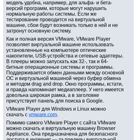
модель удобна, например, для альфа- и бета-
версий программ, которые могут нарушить
нормальную работы системы. Если же
тестирование проводится на виртуальной
машине, сбои будут возникать только в ней и не
затронут основную систему.
Как и полная версия VMware, VMware Player
позволяет виртуальной машине использовать
установленные на компьютере оптические
накопители, USB-устройства и сетевые адаптеры.
В плееры можно запускать как 32-, так и 64-
битные операционные системы и программы.
Поддерживается обмен данными между основной
ОС и виртуальной машиной через буфер обмена
и методом drag and drop. Окно программы, кстати,
и правда напоминает медиаплеер. У него имеется
довольна широкая рамка, а в заголовке
присутствует панель для поиска в Google.
VMware Player для Windows и Linux можно
скачать с
vmware.com
.
Помимо самого VMware Player с сайта VMware
можно скачать и виртуальную машину Browser
Appliance. Она предназначена для безопасного
доступа в интернет — за пределы виртуальной