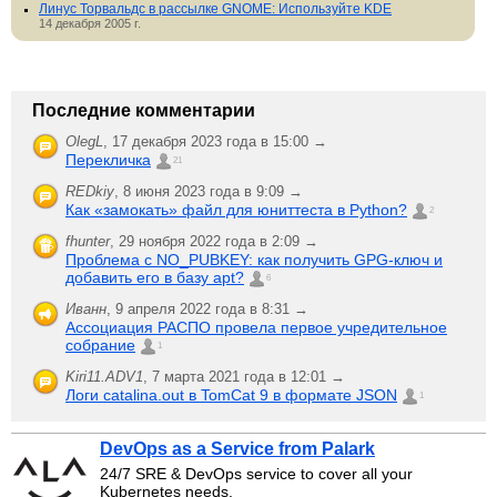
Линус Торвальдс в рассылке GNOME: Используйте KDE
14 декабря 2005 г.
Последние комментарии
OlegL
,
17 декабря 2023 года в 15:00 →
Перекличка
21
REDkiy
,
8 июня 2023 года в 9:09 →
Как «замокать» файл для юниттеста в Python?
2
fhunter
,
29 ноября 2022 года в 2:09 →
Проблема с NO_PUBKEY: как получить GPG-ключ и
добавить его в базу apt?
6
Иванн
,
9 апреля 2022 года в 8:31 →
Ассоциация РАСПО провела первое учредительное
собрание
1
Kiri11.ADV1
,
7 марта 2021 года в 12:01 →
Логи catalina.out в TomCat 9 в формате JSON
1
DevOps as a Service from Palark
24/7 SRE & DevOps service to cover all your
Kubernetes needs.