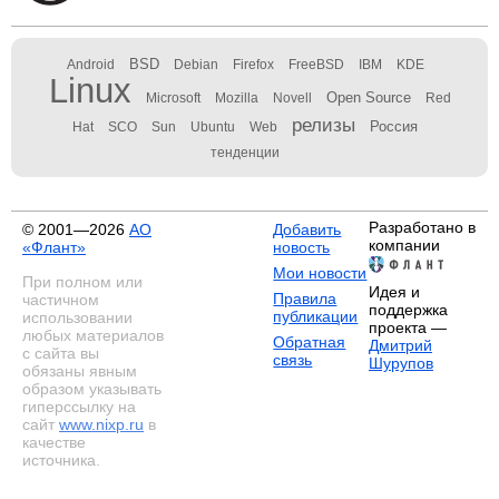
BSD
Android
Debian
Firefox
FreeBSD
IBM
KDE
Linux
Open Source
Microsoft
Mozilla
Novell
Red
релизы
Россия
Hat
SCO
Sun
Ubuntu
Web
тенденции
Разработано в
© 2001—2026
АО
Добавить
компании
«Флант»
новость
Мои новости
При полном или
Идея и
Правила
частичном
поддержка
публикации
использовании
проекта —
любых материалов
Обратная
Дмитрий
с сайта вы
связь
Шурупов
обязаны явным
образом указывать
гиперссылку на
сайт
www.nixp.ru
в
качестве
источника.