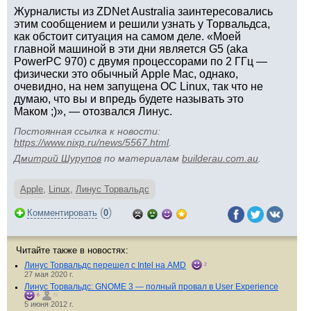
Журналисты из ZDNet Australia заинтересовались
этим сообщением и решили узнать у Торвальдса,
как обстоит ситуация на самом деле. «Моей
главной машиной в эти дни является G5 (aka
PowerPC 970) с двумя процессорами по 2 ГГц —
физически это обычный Apple Mac, однако,
очевидно, на нем запущена ОС Linux, так что не
думаю, что вы и впредь будете называть это
Маком ;)», — отозвался Линус.
Постоянная ссылка к новости:
https://www.nixp.ru/news/5567.html
.
Дмитрий Шурупов
по материалам
builderau.com.au
.
Apple
,
Linux
,
Линус Торвальдс
(
)
Комментировать
0
Читайте также в новостях:
Линус Торвальдс перешел с Intel на AMD
2
27 мая 2020 г.
Линус Торвальдс: GNOME 3 — полный провал в User Experience
6
31
5 июня 2012 г.