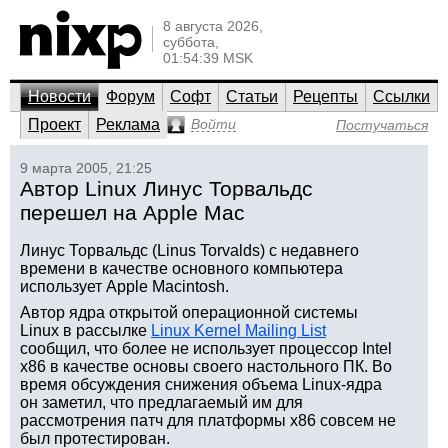
8 августа 2026,
суббота,
01:54:39 MSK
Новости
Форум
Софт
Статьи
Рецепты
Ссылки
Проект
Реклама
Войти
Постучаться
9 марта 2005, 21:25
Автор Linux Линус Торвальдс
перешел на Apple Mac
Линус Торвальдс (Linus Torvalds) с недавнего
времени в качестве основного компьютера
использует Apple Macintosh.
Автор ядра открытой операционной системы
Linux в рассылке
Linux Kernel Mailing List
сообщил, что более не использует процессор Intel
x86 в качестве основы своего настольного ПК. Во
время обсуждения снижения объема Linux-ядра
он заметил, что предлагаемый им для
рассмотрения патч для платформы x86 совсем не
был протестирован.