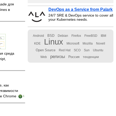
gade для
DevOps as a Service from Palark
ines в
24/7 SRE & DevOps service to cover all
your Kubernetes needs.
BSD
Android
Debian
Firefox
FreeBSD
IBM
Linux
KDE
Microsoft
Mozilla
Novell
Open Source
Red Hat
SCO
Sun
Ubuntu
ая среда
релизы
Россия
Web
тенденции
ipt,
, как
уязвимости
ре Chrome
1