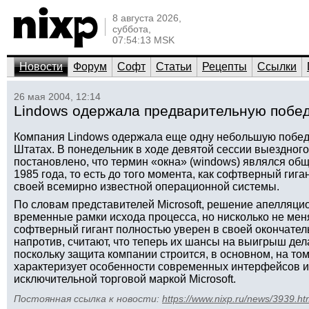
8 августа 2026,
суббота,
07:54:13 MSK
Новости
Форум
Софт
Статьи
Рецепты
Ссылки
26 мая 2004, 12:14
Lindows одержала предварительную победу
Компания Lindows одержала еще одну небольшую победу
Штатах. В понедельник в ходе девятой сессии выездног
постановлено, что термин «окна» (windows) являлся о
1985 года, то есть до того момента, как софтверный гиг
своей всемирно известной операционной системы.
По словам представителей Microsoft, решение апелляци
временные рамки исхода процесса, но нисколько не меня
софтверный гигант полностью уверен в своей окончатель
напротив, считают, что теперь их шансы на выигрыш дел
поскольку защита компании строится, в основном, на том
характеризует особенности современных интерфейсов и
исключительной торговой маркой Microsoft.
Постоянная ссылка к новости:
https://www.nixp.ru/news/3939.ht