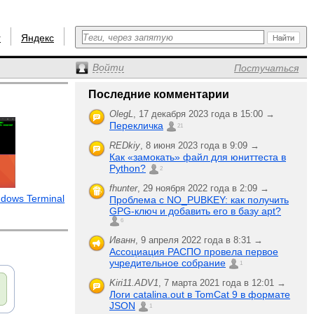
r
Яндекс
Войти
Постучаться
Последние комментарии
OlegL
,
17 декабря 2023 года в 15:00 →
Перекличка
21
REDkiy
,
8 июня 2023 года в 9:09 →
Как «замокать» файл для юниттеста в
Python?
2
fhunter
,
29 ноября 2022 года в 2:09 →
dows Terminal
Проблема с NO_PUBKEY: как получить
GPG-ключ и добавить его в базу apt?
6
Иванн
,
9 апреля 2022 года в 8:31 →
Ассоциация РАСПО провела первое
учредительное собрание
1
Kiri11.ADV1
,
7 марта 2021 года в 12:01 →
Логи catalina.out в TomCat 9 в формате
JSON
1