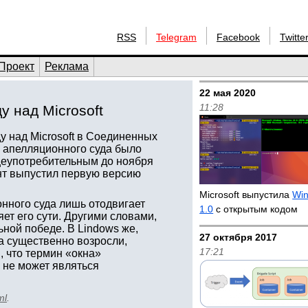
RSS
Telegram
Facebook
Twitte
Проект
Реклама
22 мая 2020
11:28
 над Microsoft
 над Microsoft в Соединенных
о апелляционного суда было
бщеупотребительным до ноября
ант выпустил первую версию
Microsoft выпустила
Win
онного суда лишь отодвигает
1.0
с открытым кодом
ет его сути. Другими словами,
ной победе. В Lindows же,
27 октября 2017
а существенно возросли,
17:21
, что термин «окна»
 не может являться
ml
.