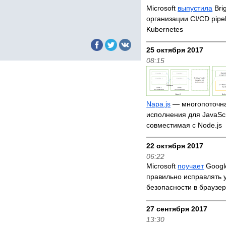
Microsoft
выпустила
Bri
организации CI/CD pipel
Kubernetes
25 октября 2017
08:15
Napa.js
— многопоточн
исполнения для JavaScr
совместимая с Node.js
22 октября 2017
06:22
Microsoft
поучает
Google
правильно исправлять 
безопасности в браузе
27 сентября 2017
13:30