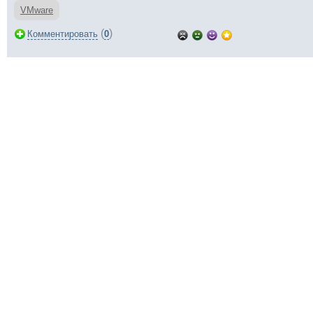
VMware
(
)
Комментировать
0