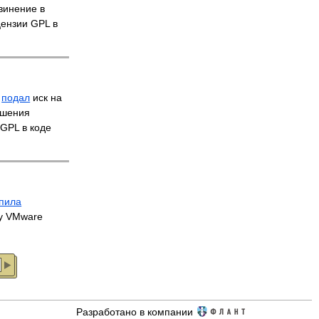
винение в
ензии GPL в
x
подал
иск на
ушения
GPL в коде
пила
 у VMware
Разработано в компании