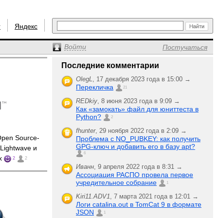
r
Яндекс
Войти
Постучаться
Последние комментарии
OlegL
,
17 декабря 2023 года в 15:00 →
Перекличка
21
REDkiy
,
8 июня 2023 года в 9:09 →
Как «замокать» файл для юниттеста в
Python?
2
fhunter
,
29 ноября 2022 года в 2:09 →
pen Source-
Проблема с NO_PUBKEY: как получить
GPG-ключ и добавить его в базу apt?
Lightwave и
6
ux
2
2
Иванн
,
9 апреля 2022 года в 8:31 →
Ассоциация РАСПО провела первое
учредительное собрание
1
Kiri11.ADV1
,
7 марта 2021 года в 12:01 →
Логи catalina.out в TomCat 9 в формате
JSON
1