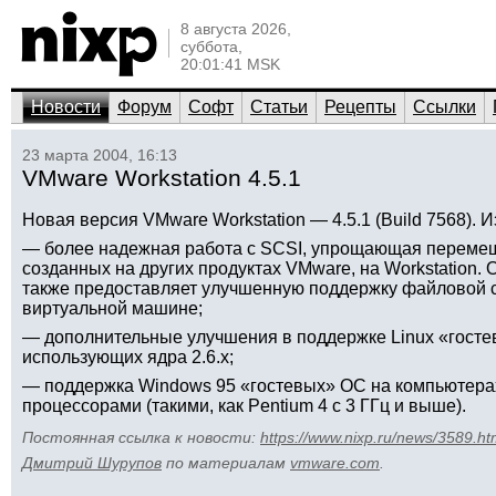
8 августа 2026,
суббота,
20:01:41 MSK
Новости
Форум
Софт
Статьи
Рецепты
Ссылки
23 марта 2004, 16:13
VMware Workstation 4.5.1
Новая версия VMware Workstation — 4.5.1 (Build 7568). 
— более надежная работа с SCSI, упрощающая переме
созданных на других продуктах VMware, на Workstation
также предоставляет улучшенную поддержку файловой с
виртуальной машине;
— дополнительные улучшения в поддержке Linux «госте
использующих ядра 2.6.x;
— поддержка Windows 95 «гостевых» ОС на компьютера
процессорами (такими, как Pentium 4 с 3 ГГц и выше).
Постоянная ссылка к новости:
https://www.nixp.ru/news/3589.ht
Дмитрий Шурупов
по материалам
vmware.com
.