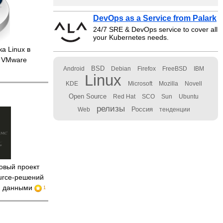
DevOps as a Service from Palark
24/7 SRE & DevOps service to cover all
your Kubernetes needs.
а Linux в
и VMware
BSD
Android
Debian
Firefox
FreeBSD
IBM
Linux
KDE
Microsoft
Mozilla
Novell
Open Source
Red Hat
SCO
Sun
Ubuntu
релизы
Россия
Web
тенденции
вый проект
urce-решений
и данными
1