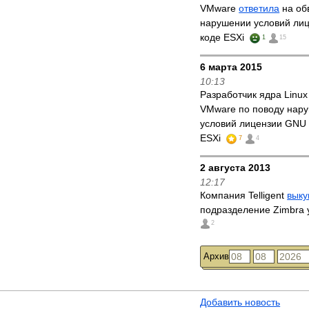
VMware
ответила
на об
нарушении условий лиц
коде ESXi
1
15
6 марта 2015
10:13
Разработчик ядра Linu
VMware по поводу нар
условий лицензии GNU 
ESXi
7
4
2 августа 2013
12:17
Компания Telligent
выку
подразделение Zimbra
2
Архив
Добавить новость