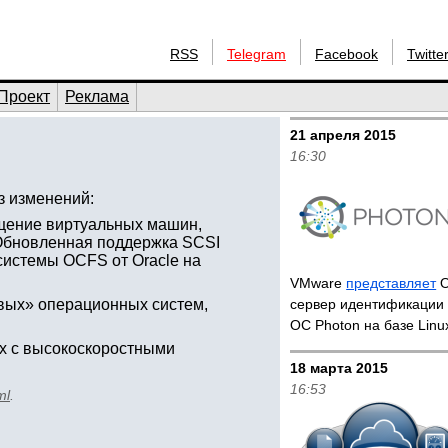
RSS
Telegram
Facebook
Twitte
Проект
Реклама
21 апреля 2015
16:30
Из изменений:
щение виртуальных машин,
. Обновленная поддержка SCSI
истемы OCFS от Oracle на
VMware
представляет
O
вых» операционных систем,
сервер идентификации 
OC Photon на базе Lin
х с высокоскоростными
18 марта 2015
16:53
ml
.