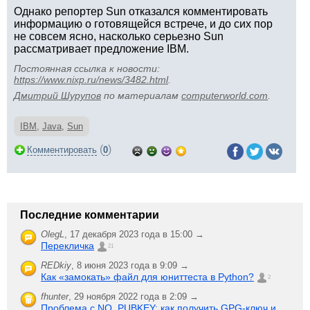
Однако репортер Sun отказался комментировать
информацию о готовящейся встрече, и до сих пор
не совсем ясно, насколько серьезно Sun
рассматривает предложение IBM.
Постоянная ссылка к новости:
https://www.nixp.ru/news/3482.html
.
Дмитрий Шурупов
по материалам
computerworld.com
.
IBM
,
Java
,
Sun
(
)
Комментировать
0
Последние комментарии
OlegL
,
17 декабря 2023 года в 15:00 →
Перекличка
21
REDkiy
,
8 июня 2023 года в 9:09 →
Как «замокать» файл для юниттеста в Python?
2
fhunter
,
29 ноября 2022 года в 2:09 →
Проблема с NO_PUBKEY: как получить GPG-ключ и