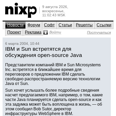
9 августа 2026,
воскресенье,
11:02:43 MSK
Новости
Форум
Софт
Статьи
Рецепты
Ссылки
Проект
Реклама
Войти
Постучаться
6 марта 2004, 10:44
IBM и Sun встретятся для
обсуждения open-source Java
Представители компаний IBM и Sun Microsystems
Inc. встретятся в ближайшее время для
переговоров о предложении IBM сделать
свободно распространяемую версию технологии
Java от Sun.
Sun хочет услышать более подробные сведения
насчет предлагаемого IBM, например, о том, какие
части Java планируется сделать open-source и как
эта задумка может быть воплощена в жизнь, — об
этом сообщил Bob Sutor, директор
инфраструктуры WebSphere в IBM.