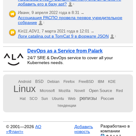
добавить его в базу apt?
6
Иванн
,
9 апреля 2022 года в 8:31 →
Ассоциация РАСПО провела первое учредительное
собрание
1
Kiri11.ADV1
,
7 марта 2021 года в 12:01 →
Логи catalina.out в TomCat 9 в формате JSON
1
DevOps as a Service from Palark
24/7 SRE & DevOps service to cover all your
Kubernetes needs.
BSD
Android
Debian
Firefox
FreeBSD
IBM
KDE
Linux
Open Source
Microsoft
Mozilla
Novell
Red
релизы
Россия
Hat
SCO
Sun
Ubuntu
Web
тенденции
Разработано в
© 2001—2026
АО
Добавить
компании
«Флант»
новость