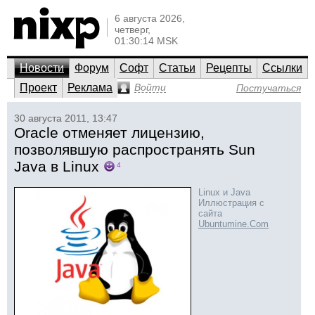
6 августа 2026,
четверг,
01:30:14 MSK
Новости
Форум
Софт
Статьи
Рецепты
Ссылки
Проект
Реклама
Войти
Постучаться
30 августа 2011, 13:47
Oracle отменяет лицензию,
позволявшую распространять Sun
Java в Linux
4
Linux и Java
Иллюстрация с
сайта
Ubuntumine.Com