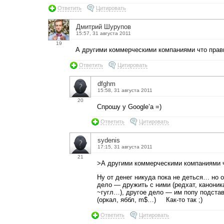
Ответить
Цитировать
Дмитрий Шурупов
15:57, 31 августа 2011
19
А другими коммерческими компаниями что прав
Ответить
Цитировать
dfghm
15:58, 31 августа 2011
20
Спрошу у Google’а =)
Ответить
Цитировать
sydenis
17:15, 31 августа 2011
21
>А другими коммерческими компаниями 
Ну от денег никуда пока не деться… но 
дело — дружить с ними (редхат, каноник
~гугл…), другое дело — им попу подста
(оркал, яббл, m$…) Как-то так ;)
Ответить
Цитировать