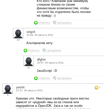
Кто кого? Компании (как минимум)
слишком близки по своим
финансовым возможностям, чтобы
это хотя бы отдаленно было похоже
на правду ;-)
Ответить
Цитировать
ungzd
16:48, 30 августа 2011
10
Альтернатив нету.
Ответить
Цитировать
dfghm
16:57, 30 августа 2011
11
JavaScript :-D
Ответить
Цитировать
yesint
2
15:37, 30 августа 2011
5
Хреново это. Некоторые свободные проги жестко
зависят от «родной» явы из-за глюков или
недоработок в OpenJDK. Java и так не особо