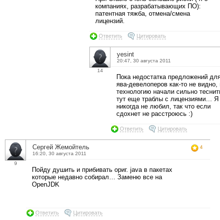
компаниях, разрабатывающих ПО):
патентная тяжба, отмена/смена
лицензий.
Ответить
Цитировать
yesint
20:47, 30 августа 2011
14
Пока недостатка предложений дл
ява-девелоперов как-то не видно,
технологию начали сильно теснит
тут еще траблы с лицензиями… Я
никогда не любил, так что если
сдохнет не расстроюсь :)
Ответить
Цитировать
Сергей Жемойтель
4
16:20, 30 августа 2011
9
Пойду душить и прибивать ориг. java в пакетах
которые недавно собирал… Заменю все на
OpenJDK
Ответить
Цитировать