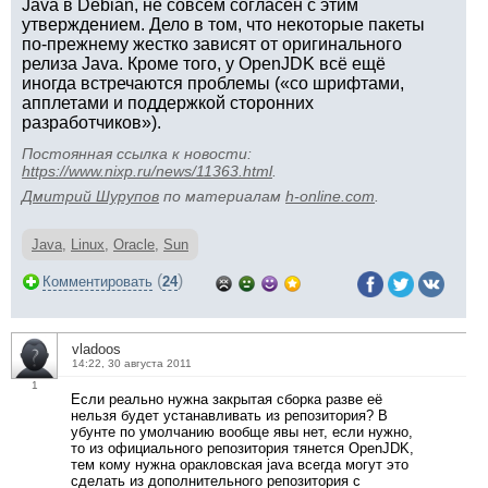
Java в Debian, не совсем согласен с этим
утверждением. Дело в том, что некоторые пакеты
по-прежнему жестко зависят от оригинального
релиза Java. Кроме того, у OpenJDK всё ещё
иногда встречаются проблемы («со шрифтами,
апплетами и поддержкой сторонних
разработчиков»).
Постоянная ссылка к новости:
https://www.nixp.ru/news/11363.html
.
Дмитрий Шурупов
по материалам
h-online.com
.
Java
,
Linux
,
Oracle
,
Sun
(
)
Комментировать
24
vladoos
14:22, 30 августа 2011
1
Если реально нужна закрытая сборка разве её
нельзя будет устанавливать из репозитория? В
убунте по умолчанию вообще явы нет, если нужно,
то из официального репозитория тянется OpenJDK,
тем кому нужна оракловская java всегда могут это
сделать из дополнительного репозитория с