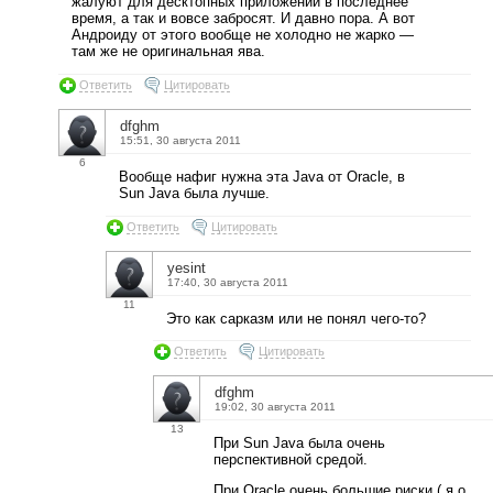
жалуют для десктопных приложений в последнее
время, а так и вовсе забросят. И давно пора. А вот
Андроиду от этого вообще не холодно не жарко —
там же не оригинальная ява.
Ответить
Цитировать
dfghm
15:51, 30 августа 2011
6
Вообще нафиг нужна эта Java от Oracle, в
Sun Java была лучше.
Ответить
Цитировать
yesint
17:40, 30 августа 2011
11
Это как сарказм или не понял чего-то?
Ответить
Цитировать
dfghm
19:02, 30 августа 2011
13
При Sun Java была очень
перспективной средой.
При Oracle очень большие риски ( я о