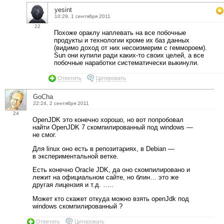
yesint
10:29, 1 сентября 2011
22
Похоже ораклу наплевать на все побочные
продукты и технологии кроме их баз данных
(видимо доход от них несоизмерим с геммороем).
Sun они купили ради каких-то своих целей, а все
побочные наработки систематически выкинули.
Ответить
Цитировать
GoCha
22:24, 2 сентября 2011
24
OpenJDK это конечно хорошо, но вот попробовал
найти OpenJDK 7 скомпилированный под windows —
не смог.
Для linux оно есть в репозитариях, в Debian —
в экспериментальной ветке.
Есть конечно Oracle JDK, да оно скомпилировано и
лежит на официальном сайте, но блин… это же
другая лицензия и т.д. …..
Может кто скажет откуда можно взять openJdk под
windows скомпилированный ?
Ответить
Цитировать