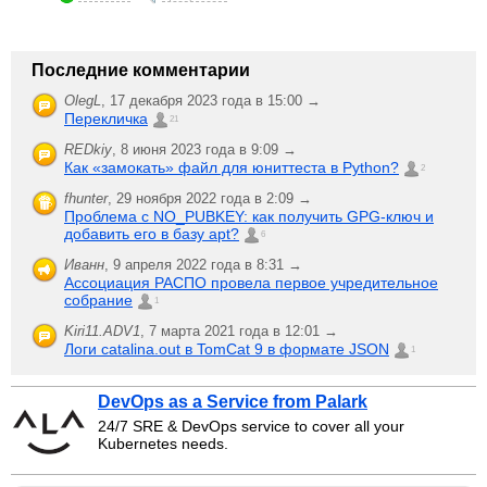
Последние комментарии
OlegL
,
17 декабря 2023 года в 15:00 →
Перекличка
21
REDkiy
,
8 июня 2023 года в 9:09 →
Как «замокать» файл для юниттеста в Python?
2
fhunter
,
29 ноября 2022 года в 2:09 →
Проблема с NO_PUBKEY: как получить GPG-ключ и
добавить его в базу apt?
6
Иванн
,
9 апреля 2022 года в 8:31 →
Ассоциация РАСПО провела первое учредительное
собрание
1
Kiri11.ADV1
,
7 марта 2021 года в 12:01 →
Логи catalina.out в TomCat 9 в формате JSON
1
DevOps as a Service from Palark
24/7 SRE & DevOps service to cover all your
Kubernetes needs.