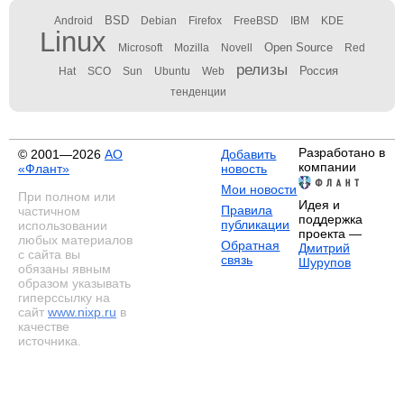
BSD
Android
Debian
Firefox
FreeBSD
IBM
KDE
Linux
Open Source
Microsoft
Mozilla
Novell
Red
релизы
Россия
Hat
SCO
Sun
Ubuntu
Web
тенденции
Разработано в
© 2001—2026
АО
Добавить
компании
«Флант»
новость
Мои новости
При полном или
Идея и
Правила
частичном
поддержка
публикации
использовании
проекта —
любых материалов
Обратная
Дмитрий
с сайта вы
связь
Шурупов
обязаны явным
образом указывать
гиперссылку на
сайт
www.nixp.ru
в
качестве
источника.