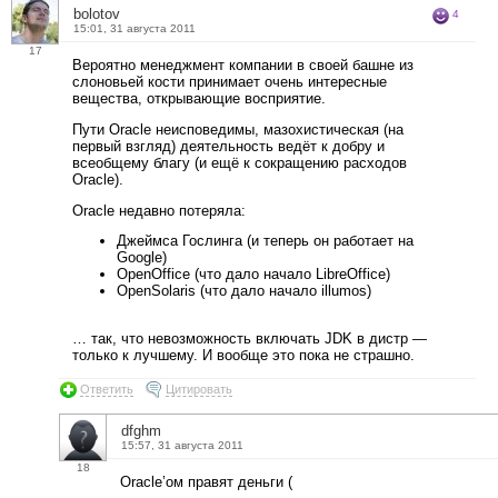
bolotov
4
15:01, 31 августа 2011
17
Вероятно менеджмент компании в своей башне из
слоновьей кости принимает очень интересные
вещества, открывающие восприятие.
Пути Oracle неисповедимы, мазохистическая (на
первый взгляд) деятельность ведёт к добру и
всеобщему благу (и ещё к сокращению расходов
Oracle).
Oracle недавно потеряла:
Джеймса Гослинга (и теперь он работает на
Google)
OpenOffice (что дало начало LibreOffice)
OpenSolaris (что дало начало illumos)
… так, что невозможность включать JDK в дистр —
только к лучшему. И вообще это пока не страшно.
Ответить
Цитировать
dfghm
15:57, 31 августа 2011
18
Oracle’ом правят деньги (