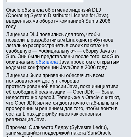
Oracle объявила об отмене лицензий DLJ
(Operating System Distributor License for Java),
введенных «в оборот» компанией Sun в 2006
году.
Лицензии DLJ появились для того, чтобы
позволить разработчикам Linux-дистрибутивов
легально распространять в своих пакетах не
свободную — «официальную» — сборку Java от
Sun. Они были представлены после того, как Sun
официально
объявила
Java проектом с открытым
кодом на конференции JavaOne в 2006 году.
Лицензии были призваны обеспечить всем
пользователям доступ к хорошо
протестированной версии Java, пока инициатива
её свободной реализации — OpenJDK — была
недостаточно зрелой. Теперь же в Oracle считают,
что OpenJDK является достаточно стабильным и
проверенным решением для того, чтобы войти в
состав Linux-дистрибутивов как основная
реализация Java.
Впрочем, Сильвестр Ледру (Sylvestre Ledru),
занимающийся поддержкой пакета Sun/Oracle