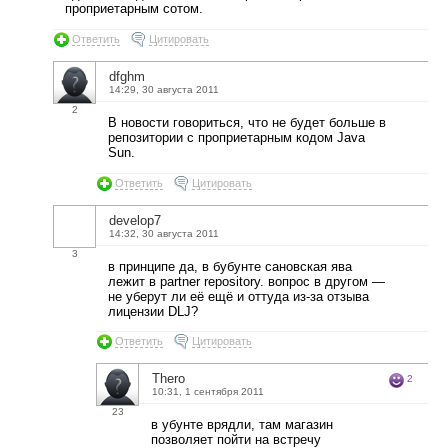
проприетарным сотом.
Ответить
Цитировать
dfghm
14:29, 30 августа 2011
2
В новости говориться, что не будет больше в
репозитории с проприетарным кодом Java
Sun.
Ответить
Цитировать
develop7
14:32, 30 августа 2011
3
в принципе да, в бубунте сановская ява
лежит в partner repository. вопрос в другом —
не уберут ли её ещё и оттуда из-за отзыва
лицензии DLJ?
Ответить
Цитировать
Thero
2
10:31, 1 сентября 2011
23
в убунте врядли, там магазин
позволяет пойти на встречу