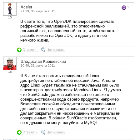
Aceler
1
21:13, 30 августа 2011
15
В свете того, что OpenJDK планировали сделать
рефренсной реализацией, это относительно
логичный шаг, направленный на то, чтобы загнать
разработчиков на OpenJDK, и вдохнуть в неё
немного жизни.
Ответить
Цитировать
Владислав Крашевский
10:40, 31 августа 2011
16
Я бы не стал портить официальный Linux
дистрибутив не стабильной версией Java. А если
ядро Linux будет таким же не стабильным как было
в некоторых дистрибутивах Mandriva Linux. Я думаю
что Sun/Oracle должна заботиться не только о
совершенствоании кода своего продукта, например
Википедия спокойно обходится пожертвованиями
для собcnвенного существования и развития и не
делает закрытыми ни несовершенные материалы ни
совершенные. В общем Sun/Oracle изобретателен,
но я думаю они могут загубить и MySQL.
Ответить
Цитировать