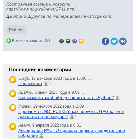
Постоянная ссылка к новости:
https://www.nixp.ru/news/2741.html
.
Дмитрий Шурупов
по материалам
newsforge.com
.
Red Hat
(
)
Комментировать
0
Последние комментарии
OlegL
,
17 декабря 2023 года в 15:00 →
Перекличка
21
REDkiy
,
8 июня 2023 года в 9:09 →
Как «замокать» файл для юниттеста в Python?
2
fhunter
,
29 ноября 2022 года в 2:09 →
Проблема с NO_PUBKEY: как получить GPG-ключ и
добавить его в базу apt?
6
Иванн
,
9 апреля 2022 года в 8:31 →
Ассоциация РАСПО провела первое учредительное
собрание
1