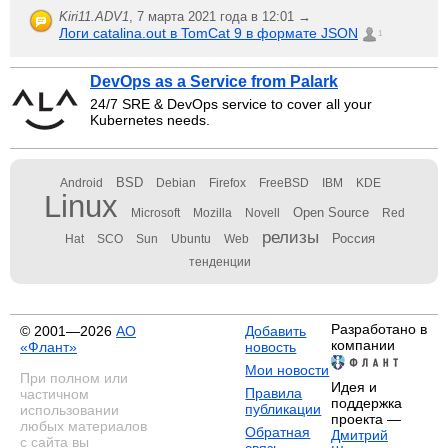
Kiri11.ADV1
,
7 марта 2021 года в 12:01 →
Логи catalina.out в TomCat 9 в формате JSON
1
DevOps as a Service from Palark
24/7 SRE & DevOps service to cover all your
Kubernetes needs.
BSD
Android
Debian
Firefox
FreeBSD
IBM
KDE
Linux
Open Source
Microsoft
Mozilla
Novell
Red
релизы
Россия
Hat
SCO
Sun
Ubuntu
Web
тенденции
Разработано в
© 2001—2026
АО
Добавить
компании
«Флант»
новость
Мои новости
При полном или
Идея и
Правила
частичном
поддержка
публикации
использовании
проекта —
любых материалов
Обратная
Дмитрий
с сайта вы