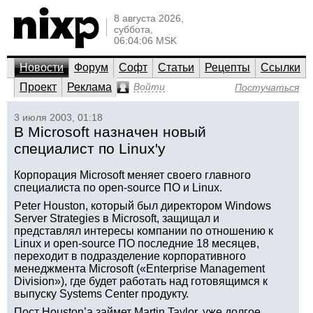
8 августа 2026,
суббота,
06:04:06 MSK
Новости
Форум
Софт
Статьи
Рецепты
Ссылки
Проект
Реклама
Войти
Постучаться
3 июля 2003, 01:18
В Microsoft назначен новый
специалист по Linux'у
Корпорация Microsoft меняет своего главного
специалиста по open-source ПО и Linux.
Peter Houston, который был директором Windows
Server Strategies в Microsoft, защищал и
представлял интересы компании по отношению к
Linux и open-source ПО последние 18 месяцев,
переходит в подразделение корпоративного
менеджмента Microsoft («Enterprise Management
Division»), где будет работать над готовящимся к
выпуску Systems Center продукту.
Пост Houston’а займет Martin Taylor, уже долгое