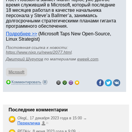
время служивший в Microsoft, который последние
18 месяцев работал в качестве начальника
персонала у Steve’а Ballmer’а, занимаясь
долгосрочными стратегическими планами гиганта
программного обеспечения.
Подробнее >>
(Microsoft Taps New Open-Source,
Linux Strategist)
Постоянная ссылка к новости:
https://www.nixp.ru/news/2077.html
.
Дмитрий Шурупов
по материалам
eweek.com
.
Microsoft
(
)
Комментировать
0
Последние комментарии
OlegL
,
17 декабря 2023 года в 15:00 →
Перекличка
21
REDkiy
,
8 июня 2023 года в 9:09 →