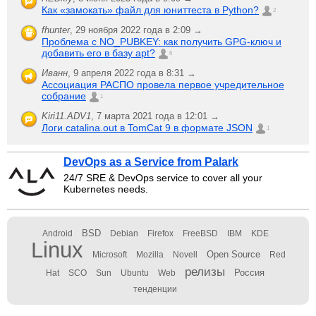
Как «замокать» файл для юниттеста в Python?
2
fhunter
,
29 ноября 2022 года в 2:09 →
Проблема с NO_PUBKEY: как получить GPG-ключ и
добавить его в базу apt?
6
Иванн
,
9 апреля 2022 года в 8:31 →
Ассоциация РАСПО провела первое учредительное
собрание
1
Kiri11.ADV1
,
7 марта 2021 года в 12:01 →
Логи catalina.out в TomCat 9 в формате JSON
1
DevOps as a Service from Palark
24/7 SRE & DevOps service to cover all your
Kubernetes needs.
BSD
Android
Debian
Firefox
FreeBSD
IBM
KDE
Linux
Open Source
Microsoft
Mozilla
Novell
Red
релизы
Россия
Hat
SCO
Sun
Ubuntu
Web
тенденции