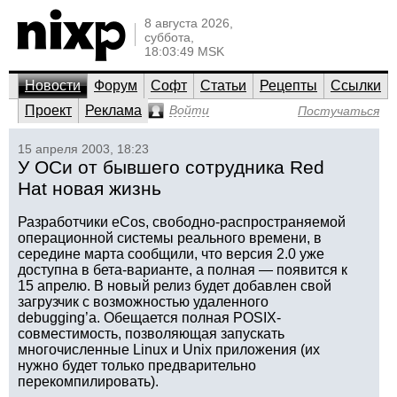
8 августа 2026,
суббота,
18:03:49 MSK
Новости
Форум
Софт
Статьи
Рецепты
Ссылки
Проект
Реклама
Войти
Постучаться
15 апреля 2003, 18:23
У ОСи от бывшего сотрудника Red
Hat новая жизнь
Разработчики eCos, свободно-распространяемой
операционной системы реального времени, в
середине марта сообщили, что версия 2.0 уже
доступна в бета-варианте, а полная — появится к
15 апрелю. В новый релиз будет добавлен свой
загрузчик с возможностью удаленного
debugging’а. Обещается полная POSIX-
совместимость, позволяющая запускать
многочисленные Linux и Unix приложения (их
нужно будет только предварительно
перекомпилировать).