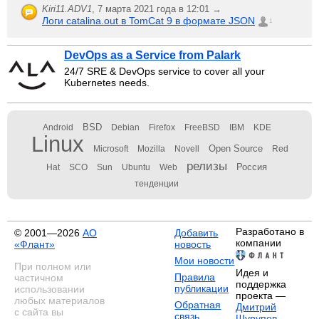
Kiri11.ADV1
,
7 марта 2021 года в 12:01 →
Логи catalina.out в TomCat 9 в формате JSON
1
DevOps as a Service from Palark
24/7 SRE & DevOps service to cover all your
Kubernetes needs.
BSD
Android
Debian
Firefox
FreeBSD
IBM
KDE
Linux
Open Source
Microsoft
Mozilla
Novell
Red
релизы
Россия
Hat
SCO
Sun
Ubuntu
Web
тенденции
Разработано в
© 2001—2026
АО
Добавить
компании
«Флант»
новость
Мои новости
При полном или
Идея и
Правила
частичном
поддержка
публикации
использовании
проекта —
любых материалов
Обратная
Дмитрий
с сайта вы
связь
Шурупов