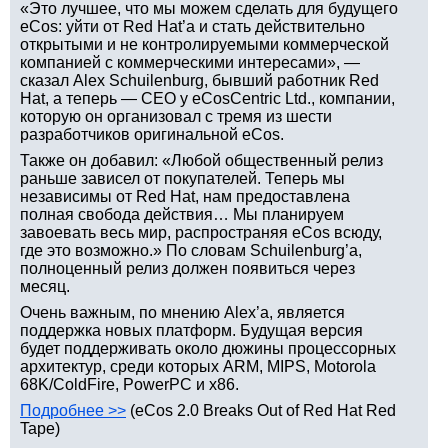
«Это лучшее, что мы можем сделать для будущего
eCos: уйти от Red Hat’а и стать действительно
открытыми и не контролируемыми коммерческой
компанией с коммерческими интересами», —
сказал Alex Schuilenburg, бывший работник Red
Hat, а теперь — CEO у eCosCentric Ltd., компании,
которую он организовал с тремя из шести
разработчиков оригинальной eCos.
Также он добавил: «Любой общественный релиз
раньше зависел от покупателей. Теперь мы
независимы от Red Hat, нам предоставлена
полная свобода действия… Мы планируем
завоевать весь мир, распространяя eCos всюду,
где это возможно.» По словам Schuilenburg’а,
полноценный релиз должен появиться через
месяц.
Очень важным, по мнению Alex’а, является
поддержка новых платформ. Будущая версия
будет поддерживать около дюжины процессорных
архитектур, среди которых ARM, MIPS, Motorola
68K/ColdFire, PowerPC и x86.
Подробнее >>
(eCos 2.0 Breaks Out of Red Hat Red
Tape)