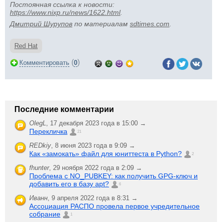
Постоянная ссылка к новости:
https://www.nixp.ru/news/1622.html
.
Дмитрий Шурупов
по материалам
sdtimes.com
.
Red Hat
(
)
Комментировать
0
Последние комментарии
OlegL
,
17 декабря 2023 года в 15:00 →
Перекличка
21
REDkiy
,
8 июня 2023 года в 9:09 →
Как «замокать» файл для юниттеста в Python?
2
fhunter
,
29 ноября 2022 года в 2:09 →
Проблема с NO_PUBKEY: как получить GPG-ключ и
добавить его в базу apt?
6
Иванн
,
9 апреля 2022 года в 8:31 →
Ассоциация РАСПО провела первое учредительное
собрание
1